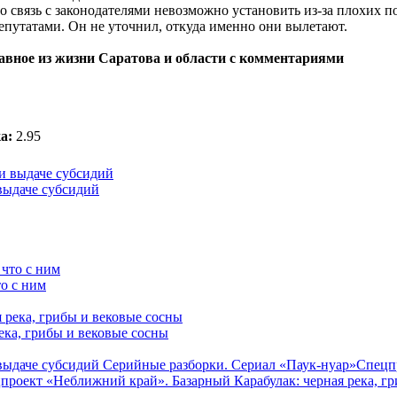
связь с законодателями невозможно установить из-за плохих 
епутатами. Он не уточнил, откуда именно они вылетают.
лавное из жизни Саратова и области с комментариями
а:
2.95
выдаче субсидий
о с ним
ека, грибы и вековые сосны
 выдаче субсидий
Серийные разборки. Сериал «Паук-нуар»
Спецп
проект «Неближний край». Базарный Карабулак: черная река, г