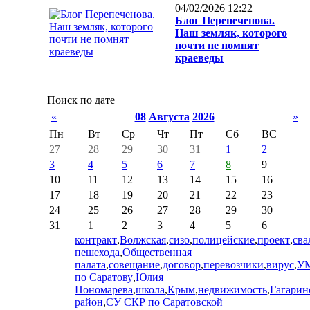
04/02/2026 12:22
Блог Перепеченова.
Наш земляк, которого
почти не помнят
краеведы
Поиск по дате
«
08
Августа
2026
»
Пн
Вт
Ср
Чт
Пт
Сб
ВС
27
28
29
30
31
1
2
3
4
5
6
7
8
9
10
11
12
13
14
15
16
17
18
19
20
21
22
23
24
25
26
27
28
29
30
31
1
2
3
4
5
6
контракт
,
Волжская
,
сизо
,
полицейские
,
проект
,
сва
пешехода
,
Общественная
палата
,
совещание
,
договор
,
перевозчики
,
вирус
,
У
по Саратову
,
Юлия
Пономарева
,
школа
,
Крым
,
недвижимость
,
Гагарин
район
,
СУ СКР по Саратовской