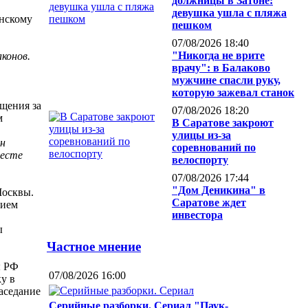
должницы в Затоне:
девушка ушла с пляжа
анскому
пешком
07/08/2026 18:40
"Никогда не врите
конов.
врачу": в Балаково
мужчине спасли руку,
которую зажевал станок
щения за
07/08/2026 18:20
м
В Саратове закроют
улицы из-за
он
соревнований по
месте
велоспорту
07/08/2026 17:44
"Дом Деникина" в
Москвы.
Саратове ждет
нием
инвестора
ы
Частное мнение
ы РФ
07/08/2026 16:00
у в
аседание
Серийные разборки. Сериал "Паук-