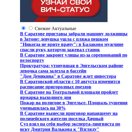
Свежие
Актуальные
В Саратове приставы забрали машину должницы
в Затоне: девушка ушла с пляжа пешком
"Никогда не врите врачу": в Балаково мужчине
спасли руку, которую зажевал станок
В Саратове закроют улицы из-за соревнований по
велоспорту
Прокуратура: утонувшая в Энгельсском районе
девочка сама залезла в бассейн
"Дом Деникина" в Саратове ждет инвестора
В Саратовской области с 10 августа изменится
расписание пригородных поездов
В Саратове на Театральной площади пройдет
ярмарка выходного дня
Пожар на полигоне в Энгельсе. Площадь тушения
уменьшилась на 30%
В Саратове вынесли приговор напавшему на
полицейского жителю поселка Дачный
Суд взял на себя выбор эксперта-лингвиста по
иску Дмитрия Валькова к "Взгляду"