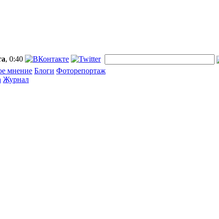
та
, 0:40
ое мнение
Блоги
Фоторепортаж
а
Журнал