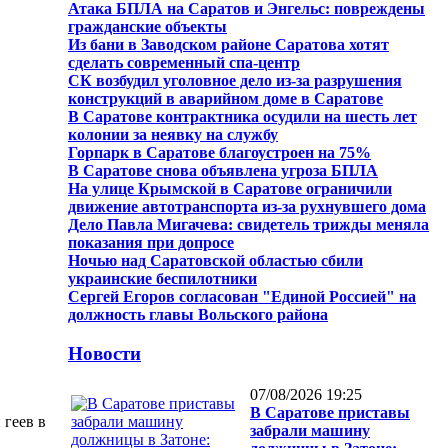
Атака БПЛА на Саратов и Энгельс: повреждены
гражданские объекты
Из бани в Заводском районе Саратова хотят
сделать современный спа-центр
СК возбудил уголовное дело из-за разрушения
конструкций в аварийном доме в Саратове
В Саратове контрактника осудили на шесть лет
колонии за неявку на службу
Горпарк в Саратове благоустроен на 75%
В Саратове снова объявлена угроза БПЛА
На улице Крымской в Саратове ограничили
движение автотранспорта из-за рухнувшего дома
Дело Павла Мигачева: свидетель трижды меняла
показания при допросе
Ночью над Саратовской областью сбили
украинские беспилотники
Сергей Егоров согласован "Единой Россией" на
должность главы Вольского района
Новости
07/08/2026 19:25
В Саратове приставы
 геев в
забрали машину