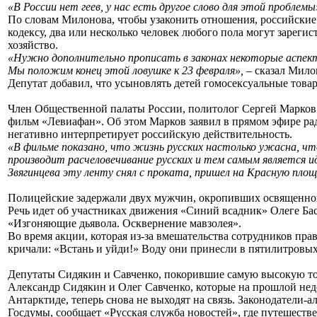
«В России нет геев, у нас есть другое слово для этой проблемы
По словам Милонова, чтобы узаконить отношения, российские
кодексу, два или несколько человек любого пола могут зареги
хозяйство.
«Нужно дополнительно прописать в законах некоторые аспект
Мы положим конец этой ловушке к 23 февраля»,
– сказал Мило
Депутат добавил, что усыновлять детей гомосексуальные товар
Член Общественной палаты России, политолог Сергей Марков
фильм «Левиафан». Об этом Марков заявил в прямом эфире ра
негативно интерпретирует российскую действительность.
«В фильме показано, что жизнь русских настолько ужасна, что
производит расчеловечивание русских и тем самым является ид
Звягинцева эту ленту снял с проката, пришел на Красную площ
Полицейские задержали двух мужчин, окропивших освященной
Речь идет об участниках движения «Синий всадник» Олеге Ба
«Изгоняющие дьявола. Осквернение мавзолея».
Во время акции, которая из-за вмешательства сотрудников пр
кричали: «Встань и уйди!» Воду они принесли в пятилитровых
Депутаты Сидякин и Савченко, покорившие самую высокую точ
Александр Сидякин и Олег Савченко, которые на прошлой нед
Антарктиде, теперь снова не выходят на связь. Законодатели-
Госдумы, сообщает «Русская служба новостей», где путешеств