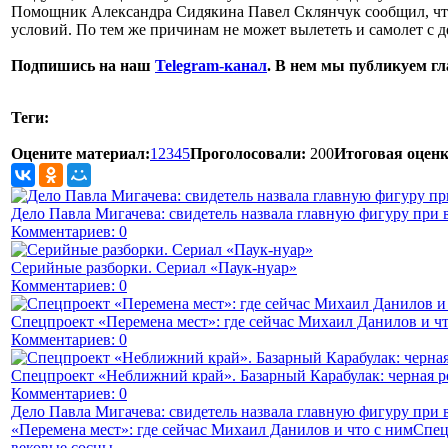
Помощник Александра Сидякина Павел Склянчук сообщил, что 
условий. По тем же причинам не может вылететь и самолет с д
Подпишись на наш
Telegram-канал
. В нем мы публикуем г
Теги:
Оцените материал:
1
2
3
4
5
Проголосовали:
200
Итоговая оценк
Дело Павла Мигачева: свидетель назвала главную фигуру при 
Комментариев: 0
Серийные разборки. Сериал «Паук-нуар»
Комментариев: 0
Спецпроект «Перемена мест»: где сейчас Михаил Данилов и чт
Комментариев: 0
Спецпроект «Неближний край». Базарный Карабулак: черная р
Комментариев: 0
Дело Павла Мигачева: свидетель назвала главную фигуру при
«Перемена мест»: где сейчас Михаил Данилов и что с ним
Спец
вековые сосны