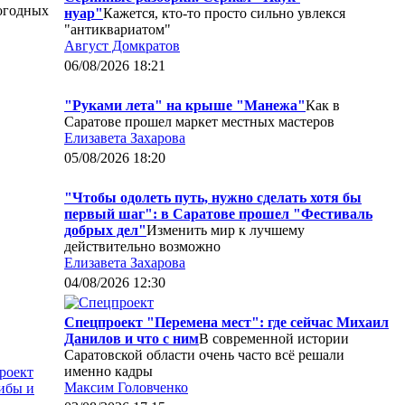
погодных
нуар"
Кажется, кто-то просто сильно увлекся
"антиквариатом"
Август Домкратов
06/08/2026 18:21
"Руками лета" на крыше "Манежа"
Как в
Саратове прошел маркет местных мастеров
Елизавета Захарова
05/08/2026 18:20
"Чтобы одолеть путь, нужно сделать хотя бы
первый шаг": в Саратове прошел "Фестиваль
добрых дел"
Изменить мир к лучшему
действительно возможно
Елизавета Захарова
04/08/2026 12:30
Спецпроект "Перемена мест": где сейчас Михаил
Данилов и что с ним
В современной истории
Саратовской области очень часто всё решали
именно кадры
роект
Максим Головченко
рибы и