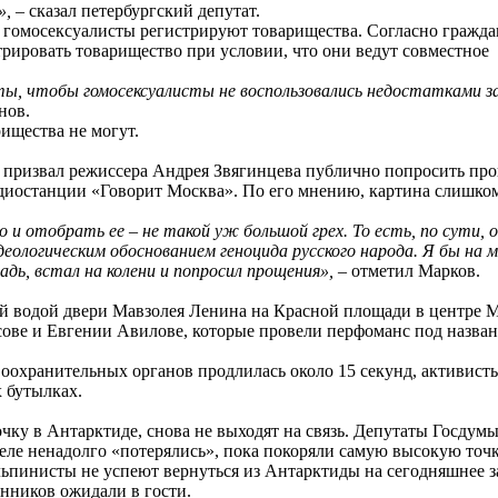
»,
– сказал петербургский депутат.
 гомосексуалисты регистрируют товарищества. Согласно гражд
стрировать товарищество при условии, что они ведут совместное
ы, чтобы гомосексуалисты не воспользовались недостатками за
нов.
ищества не могут.
 призвал режиссера Андрея Звягинцева публично попросить про
диостанции «Говорит Москва». По его мнению, картина слишко
 и отобрать ее – не такой уж большой грех. То есть, по сути, 
еологическим обоснованием геноцида русского народа. Я бы на 
адь, встал на колени и попросил прощения»,
– отметил Марков.
 водой двери Мавзолея Ленина на Красной площади в центре 
сове и Евгении Авилове, которые провели перфоманс под назва
авоохранительных органов продлилась около 15 секунд, активист
 бутылках.
ку в Антарктиде, снова не выходят на связь. Депутаты Госдум
еле ненадолго «потерялись», пока покоряли самую высокую точк
альпинисты не успеют вернуться из Антарктиды на сегодняшнее з
енников ожидали в гости.