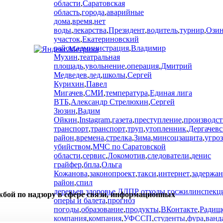
области
,
Саратовская
область
,
города
,
аварийные
дома
,
время
,
нет
воды
,
лекарства
,
Президент
,
водитель
,
турнир
,
Ози
участок
,
Екатериновский
район
,
администрация
,
Владимир
Мухин
,
театральная
площадь
,
увольнение
,
операция
,
Дмитрий
Медведев
,
лед
,
школы
,
Сергей
Курихин
,
Павел
Мигачев
,
СМИ
,
температура
,
Единая лига
ВТБ
,
Александр Стрелюхин
,
Сергей
Зюзин
,
Вадим
Ойкин
,
Instagram
,
газета
,
преступление
,
производст
транспорт
,
транспорт
,
труп
,
утопленник
,
Дергачев
район
,
времена
,
стрелка
,
Зима
,
минсоцзащита
,
угроз
убийством
,
МЧС по Саратовской
области
,
сервис
,
Локомотив
,
следователи
,
денис
грайфер
,
бпла
,
Ольга
Кожанова
,
законопроект
,
такси
,
интернет
,
задержан
район
,
спил
деревьев
,
здоровье
,
ЛДПР
,
отходы
,
госжилинспекц
жбой по надзору в сфере связи, информационных
оперы и балета
,
прогноз
погоды
,
образование
,
продукты
,
ВКонтакте
,
Радищ
компания
,
компания
,
УФССП
,
студенты
,
фура
,
ванд