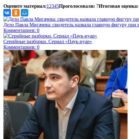
Оцените материал:
1
2
3
4
5
Проголосовали:
7
Итоговая оценка:
Дело Павла Мигачева: свидетель назвала главную фигуру при 
Комментариев: 0
Серийные разборки. Сериал «Паук-нуар»
Комментариев: 0