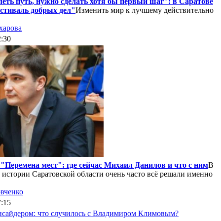
еть путь, нужно сделать хотя бы первый шаг": в Саратове
стиваль добрых дел"
Изменить мир к лучшему действительно
харова
2:30
"Перемена мест": где сейчас Михаил Данилов и что с ним
В
 истории Саратовской области очень часто всё решали именно
вченко
7:15