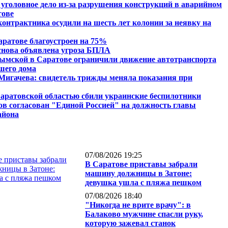
 уголовное дело из-за разрушения конструкций в аварийном
тове
контрактника осудили на шесть лет колонии за неявку на
аратове благоустроен на 75%
снова объявлена угроза БПЛА
ымской в Саратове ограничили движение автотранспорта
вшего дома
Мигачева: свидетель трижды меняла показания при
аратовской областью сбили украинские беспилотники
ов согласован "Единой Россией" на должность главы
айона
07/08/2026 19:25
В Саратове приставы забрали
машину должницы в Затоне:
девушка ушла с пляжа пешком
07/08/2026 18:40
"Никогда не врите врачу": в
Балаково мужчине спасли руку,
которую зажевал станок