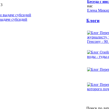
Беседа с ин
3
нас
Елена Микир
выдаче субсидий
Блоги
Поиск по дат