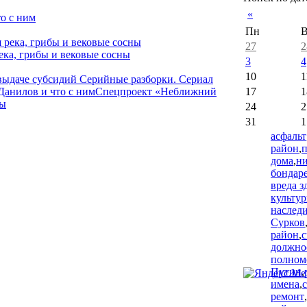
«
о с ним
Пн
В
27
2
ека, грибы и вековые сосны
3
4
10
1
 выдаче субсидий
Серийные разборки. Сериал
Данилов и что с ним
Спецпроект «Неближний
17
1
ны
24
2
31
1
асфальт
район
,
дома
,
н
бондар
вреда 
культу
наслед
Сурков
район
,
с
должно
полном
Путин
,
имена
,
ремонт
,