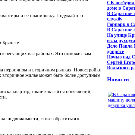
СК возбудил
доме в Сара
В Саратове 
вартиры и ее планировку. Подумайте о
службу
Горпарк в С
В Саратове 
На улице Кр
из-за рухну
 Брянске.
Дело Павла 
допросе
нтересующих вас районах. Это поможет вам
Ночью над С
Сергей Егор
Вольского р
а первичном и вторичном рынках. Новостройки
ак вторичное жилье может быть более доступным
Новости
иска квартир, такие как сайты объявлений,
ти.
пке недвижимости, стоит обратиться к
ти подходящие варианты, а также проведут