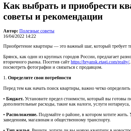
Как выбрать и приобрести кв
советы и рекомендации
Автор:
Полезные советы
16/04/2022 14:22
Приобретение квартиры — это важный шаг, который требует т
Брянск, как один из крупных городов России, предлагает разн
вторичного рынка. Посетив сайт
https://bryansk.etagi.com/realty/
посмотреть фотографии и связаться с продавцом.
1.
Определите свои потребности
Перед тем как начать поиск квартиры, важно четко определить
•
Бюджет.
Установите предел стоимости, который вы готовы по
дополнительные расходы, такие как налоги, услуги нотариуса
•
Расположение.
Подумайте о районе, в котором хотите жить.
заведениям, магазинам и общественному транспорту.
•
Тип жилья.
Решите, хотите ли вы новую квартиру в новостр