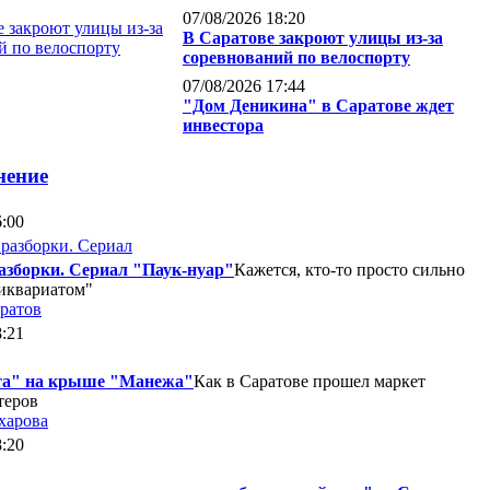
07/08/2026 18:20
В Саратове закроют улицы из-за
соревнований по велоспорту
07/08/2026 17:44
"Дом Деникина" в Саратове ждет
инвестора
нение
6:00
азборки. Сериал "Паук-нуар"
Кажется, кто-то просто сильно
тиквариатом"
ратов
8:21
та" на крыше "Манежа"
Как в Саратове прошел маркет
теров
харова
8:20