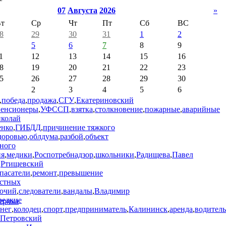
07
Августа
2026
»
т
Ср
Чт
Пт
Сб
ВС
8
29
30
31
1
2
5
6
7
8
9
1
12
13
14
15
16
8
19
20
21
22
23
5
26
27
28
29
30
2
3
4
5
6
,
победа
,
продажа
,
СГУ
,
Екатериновский
пенсионеры
,
УФССП
,
взятка
,
столкновение
,
пожарные
,
аварийные
иколай
енко
,
ГИБДД
,
причинение тяжкого
здоровью
,
облдума
,
разбой
,
объект
рного
ия
,
медики
,
Роспотребнадзор
,
школьники
,
Радищева
,
Павел
,
Ртищевский
пасатели
,
ремонт
,
превышение
стных
очий
,
следователи
,
вандалы
,
Владимир
редкие
снег
,
колодец
,
спорт
,
предприниматель
,
Калининск
,
аренда
,
водитель
Петровский