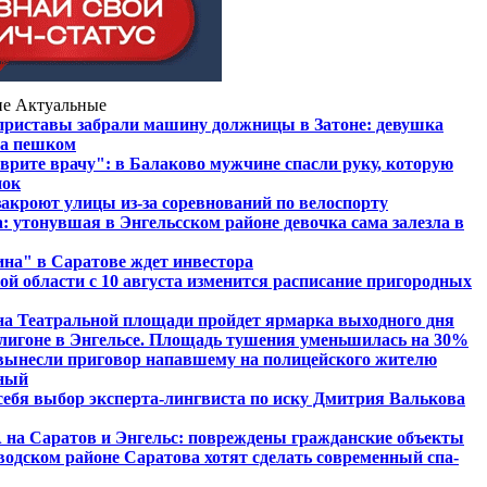
ие
Актуальные
приставы забрали машину должницы в Затоне: девушка
жа пешком
 врите врачу": в Балаково мужчине спасли руку, которую
нок
закроют улицы из-за соревнований по велоспорту
: утонувшая в Энгельсском районе девочка сама залезла в
на" в Саратове ждет инвестора
ой области с 10 августа изменится расписание пригородных
на Театральной площади пройдет ярмарка выходного дня
лигоне в Энгельсе. Площадь тушения уменьшилась на 30%
вынесли приговор напавшему на полицейского жителю
чный
 себя выбор эксперта-лингвиста по иску Дмитрия Валькова
на Саратов и Энгельс: повреждены гражданские объекты
аводском районе Саратова хотят сделать современный спа-