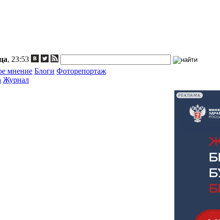
ца
, 23:53
ое мнение
Блоги
Фоторепортаж
а
Журнал
РЕКЛАМА