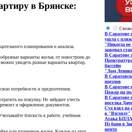
артиру в Брянске:
Свеж
В Саратове 
ушла с пля
"Никогда не
щательного планирования и анализа.
зажевал ста
В Саратове 
ообразные варианты жилья, от новостроек до
Прокуратура
, можно увидеть разные варианты квартир,
бассейн
"Дом Деники
В Саратовск
поездов
В Саратове 
 свои потребности и предпочтения.
Пожар на по
В Саратове 
тратить на покупку. Не забудьте учесть
поселка Да
, ремонт и оформление документов.
Суд взял на
к "Взгляду"
 Учитывайте близость к работе, учебным
Атака БПЛА 
Из бани в З
центр
ойке или вторичное жилье. Каждое из этих