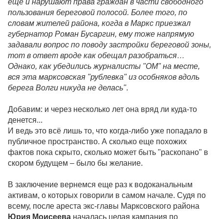
еще и нарушают права граждан в части свободного
пользования береговой полосой. Более того, по
словам жителей района, когда в Маркс приезжал
губернатор Роман Бусаргин, ему тоже напрямую
задавали вопрос по поводу застройки береговой зоны,
тот в ответ вроде как обещал разобраться…
Однако, как убедились журналисты "ОМ" на месте,
вся эта марксовская "рублевка" из особняков вдоль
берега Волги никуда не делась"
.
Добавим: и через несколько лет она вряд ли куда-то
денется...
И ведь это всё лишь то, что когда-либо уже попадало в
публичное пространство. А сколько еще похожих
фактов пока скрыто, сколько может быть "раскопано" в
скором будущем – было бы желание.
В заключение вернемся еще раз к водоканальным
активам, о которых говорили в самом начале. Судя по
всему, после ареста экс-главы Марксовского района
Юрия Моисеева
началась целая кампания по