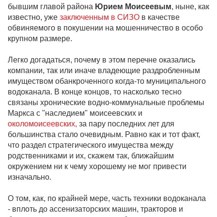
бывшим главой района
Юрием Моисеевым
, ныне, как
известно, уже
заключенным в СИЗО
в качестве
обвиняемого в покушении на мошенничество в особо
крупном размере.
Легко догадаться, почему в этом перечне оказались
компании, так или иначе владеющие раздробленным
имуществом обанкроченного когда-то муниципального
водоканала. В конце концов, то насколько тесно
связаны хронические водно-коммунальные проблемы
Маркса с "наследием" моисеевских и
околомоисеевских,
за пару последних лет для
большинства стало очевидным. Равно как и тот факт,
что раздел стратегического имущества между
родственниками и их, скажем так, ближайшим
окружением ни к чему хорошему не мог привести
изначально.
О том, как, по крайней мере, часть техники водоканала
- вплоть до ассенизаторских машин, тракторов и