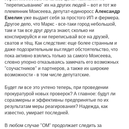
"переписыванию" их на других людей – вот и тот же
племянник Моисеева, депутат-единоросс
Александр
Емелин
уже выдает себя за простого ИП и фермера.
Другое дело, что Маркс - все-таки город небольшой,
там и так все друг друга знают, сколько ни
конспирируйся и ни переписывай все на друзей,
сватов и тёщ. Как следствие: еще более странным и
даже подозрительным выглядит обстоятельство, что
пока активно взялись только за самого Моисеева,
словно упорно отказываясь замечать его возможных
"соучастников" и партнеров, а также их широкие
возможности - в том числе депутатские.
Будет ли все это учтено теперь, при проведении
прокуратурой новых проверок? А главное: будут ли
соразмерны и эффективны предпринятые по их
результатам меры реагирования? Надежда, как
известно, умирает последней.
В любом случае "ОМ" продолжает следить за