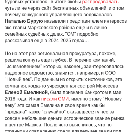
буровых установок - в итоге якобы
распродавалась
чуть ли не через сайт бесплатных объявлений, и о том,
почему конкурсного управляющего водоканалов
Наталью Бурую
называли представителем интересов
экс-главы Марксовского района еще и в лично-
семейных судебных делах, "ОМ" подробно
рассказывал еще в 2024-2025 годах…
Но на этот раз региональная прокуратура, похоже,
решила копнуть еще глубже. В перечне компаний,
"исчезновением" которых, наконец, заинтересовалось
надзорное ведомство, значится, например, и ООО
"Новый век". По данным из открытых источников, эта
компания, когда-то учрежденная сестрой Моисеева
Еленой Емелиной
, была признана банкротом в мае
2018 года. И как
писали СМИ
, именно этому "Новому
веку" эта самая Емелина в свое время как бы
"продала" также "случайно" оказавшееся у нее за
совсем небольшие деньги историческое здание рынка
в центре Маркса. После чего выяснилось, что по
странному совпадению среди владельцев земли под