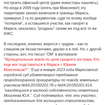
построить офисный центр (даже инвесторы нашлись).
Но когда в 2009 году (опять при Моисееве!) эту
территорию заново включали в границы Маркса,
примерно 2 га по документам, судя по всему, вообще
"потеряли", а оставшиеся участки, как говорят в
Марксе, оказались "розданы" своим же под всё то же
ИЖС.
В последнее, конечно, верится с трудом – как-то
слишком уж беззастенчиво, дерзко и в лоб. Но, с другой
стороны, вот, что писал "ОМ" в материале
"Муниципальная земля по цене среднего костюма. Кто
еще мог подставиться в Марксе с Юрием
Моисеевым?"
:
"Еще в январе 2023 года Марксовский
городской суд удовлетворил требования
природоохранной прокуратуры по поводу земельных
участков №64:20:050201:78 и №64:20:050201:414,
"находящихся в частной собственности ответчика
Моисеева Ю.А.". Суд подтвердил, что эти участки,
предназначенные для жилищного строительства,