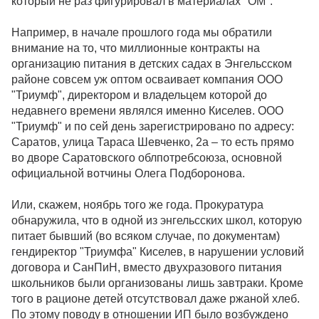
который не раз фигурировал в материалах "ОМ".
Например, в начале прошлого года мы обратили
внимание на то, что миллионные контракты на
организацию питания в детских садах в Энгельсском
районе совсем уж оптом осваивает компания ООО
"Триумф", директором и владельцем которой до
недавнего времени являлся именно Киселев. ООО
"Триумф" и по сей день зарегистрировано по адресу:
Саратов, улица Тараса Шевченко, 2а – то есть прямо
во дворе Саратовского облпотребсоюза, основной
официальной вотчины Олега Подборонова.
Или, скажем, ноябрь того же года. Прокуратура
обнаружила, что в одной из энгельсских школ, которую
питает бывший (во всяком случае, по документам)
гендиректор "Триумфа" Киселев, в нарушении условий
договора и СанПиН, вместо двухразового питания
школьников были организованы лишь завтраки. Кроме
того в рационе детей отсутствовал даже ржаной хлеб.
По этому поводу в отношении ИП было возбуждено