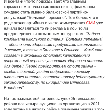
И всё-таки что-то подсказывает, что главным
кормильцем энгельсских школьников, флагманом
суждено стать именно балаковской партийно-
депутатской "Большой перемене". Тем более, что в
ряде околопартийных и чисто коммерческих
СМИ
уже
начали появляться то ли реклама в лоб, то ли
предостережения возможным конкурентам:
"Задача
комбината школьного питания "Большая перемена"
— обеспечить здоровыми продуктами школьников в
Энгельсе, а также в Балакове и Вольске… Комбинат
создает в школьных столовых качественный
современный сервис с условиями здорового питания
для детей. Перед предприятием стоит задача -
создать достойную для подражания систему
школьного питания, согласно новому действующему
законодательству, по инициативе Вячеслава
Володина"
.
На так называемой витрине закупок Энгельсского
района все четыре аукциона на организацию в 2021
году питания в школах района помечены знаком "Срок