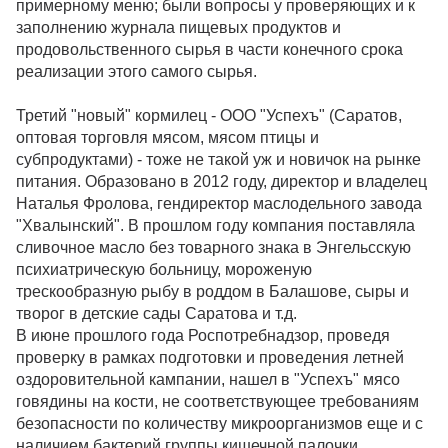
примерному меню; были вопросы у проверяющих и к
заполнению журнала пищевых продуктов и
продовольственного сырья в части конечного срока
реализации этого самого сырья.
Третий "новый" кормилец - ООО "Успехъ" (Саратов,
оптовая торговля мясом, мясом птицы и
субпродуктами) - тоже не такой уж и новичок на рынке
питания. Образовано в 2012 году, директор и владелец
Наталья Фролова, гендиректор маслодельного завода
"Хвалынский". В прошлом году компания поставляла
сливочное масло без товарного знака в Энгельсскую
психиатрическую больницу, мороженую
трескообразную рыбу в роддом в Балашове, сыры и
творог в детские сады Саратова и т.д.
В июне прошлого года Роспотребнадзор, проведя
проверку в рамках подготовки и проведения летней
оздоровительной кампании, нашел в "Успехъ" мясо
говядины на кости, не соответствующее требованиям
безопасности по количеству микроорганизмов еще и с
наличием бактерий группы кишечной палочки.