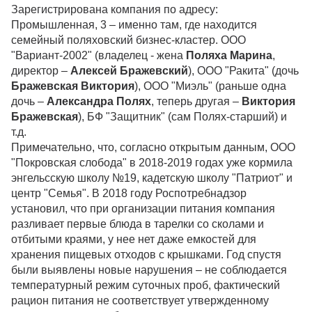
Зарегистрирована компания по адресу:
Промышленная, 3 – именно там, где находится
семейный поляховский бизнес-кластер. ООО
"Вариант-2002" (владелец - жена
Поляха Марина
,
директор –
Алексей Бражевский
), ООО "Ракита" (дочь
Бражевская Виктория
), ООО "Миэль" (раньше одна
дочь –
Александра Полях
, теперь другая –
Виктория
Бражевская
), БФ "Защитник" (сам Полях-старший) и
т.д.
Примечательно, что, согласно открытым данным, ООО
"Покровская слобода" в 2018-2019 годах уже кормила
энгельсскую школу №19, кадетскую школу "Патриот" и
центр "Семья". В 2018 году Роспотребнадзор
установил, что при организации питания компания
разливает первые блюда в тарелки со сколами и
отбитыми краями, у нее нет даже емкостей для
хранения пищевых отходов с крышками. Год спустя
были выявлены новые нарушения – не соблюдается
температурный режим суточных проб, фактический
рацион питания не соответствует утвержденному