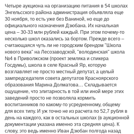
Четыре аукциона на организацию питания в 54 школах
Энгельсского района администрация объявляла еще
30 ноября, то есть уже без Ваниной, но еще до
официального назначения Дзюбана. Их начальная
цена – 30-33 млн рублей каждый. При этом почему-то
несколько школ оказались за бортом. Прежде всего –
считающаяся чуть ли не городским брендом "Школа
нового века" на Лесозаводской, "володинская" школа
№4 в Приволжском (проект земляка и спикера
Госдумы), школа в селе Красный Яр, которую
возглавляет не просто местный депутат, а целый
зампредседателя совета депутатов Красноярского
образования Марина Долматова… Складывается
ощущение, что элитарность в той или иной мере этих
заведений просто не позволяла кормить
воспитанников по какому-то усредненному, общему
для всех типу. И уж точно не из расчета по 52,7 рубля в
день на каждого, как в остальных школах (в аукционной
документации указана именно эта средняя цена). К
слову, это ведь именно Иван Дзюбан полгода назад