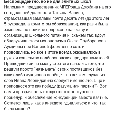
Беспрецедентно, но не для элитных школ
Напомним, предшественник МГЕРовца Дзюбана на его
сегодняшней должности Татьяна Ванина,
отработавшая замглавы почти десять лет (до этого лет
5 руководила комитетом образования), как раз и была
заменена по причине вопросов к качеству и
организации школьного питания и, скажем так, вдруг
обнаружившегося монополизма Олега Подборонова.
Аукционы при Ваниной формально хоть и
проводились, но всё в итоге всегда оказывалось в
руках и кошельках подбороновских предпринимателей.
Пришедшие ей на смену стратеги начали с того, что
решили просто "назначать" своих поставщиков без
каких-либо аукционов вообще – во всяком случае из
слов Ивана Леонидовича следует именно это. Еще и
преподнося это как победу (разума или партии?). Вот
вам и прозрачность с открытостью конкурсных
процедур, и обеспечение конкуренции вместе взятые.
Остается лишь, как в анекдоте, удивляться: а что, так
было можно?