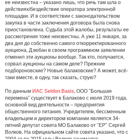
ее неизвестна – указано лишь, что речь там шла о
действиях/бездействие оператора электронной
площадки. И в соответствии с законодательством
закупка в части заключения договора была снова
приостановлена. Судьба этой жалобы, результаты ее
рассмотрения тоже неизвестны. А уже 11 января, за
два дня до собственно самого откорректированного
аукциона, Дзюбан в своем программном заявлении
отменил эти аукционы вообще. Так кто, получается,
сорвал аукционы на самом деле? Прежние
подбороновские? Новые балаковские? А может, всё-
таки вместе, в одну, так сказать, струю?
По данным
ИАС Seldon.Basis
, ООО "Большая
перемена" существует в Балаково с июля 2019 года,
основной вид деятельности – предприятия
общественного питания. Учредителем, бессменным
владельцем и директором компании является 34-
летний депутат совета МО Балаково от "ЕР" Сергей
Волков. На официальном сайте совета указано, что с
2004-го по 2015 годы Волков занимался