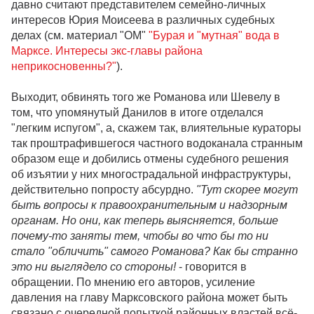
давно считают представителем семейно-личных
интересов Юрия Моисеева в различных судебных
делах (см. материал "ОМ"
"Бурая и "мутная" вода в
Марксе. Интересы экс-главы района
неприкосновенны?"
).
Выходит, обвинять того же Романова или Шевелу в
том, что упомянутый Данилов в итоге отделался
"легким испугом", а, скажем так, влиятельные кураторы
так проштрафившегося частного водоканала странным
образом еще и добились отмены судебного решения
об изъятии у них многострадальной инфраструктуры,
действительно попросту абсурдно.
"Тут скорее могут
быть вопросы к правоохранительным и надзорным
органам. Но они, как теперь выясняется, больше
почему-то заняты тем, чтобы во что бы то ни
стало "обличить" самого Романова? Как бы странно
это ни выглядело со стороны!
- говорится в
обращении. По мнению его авторов, усиление
давления на главу Марксовского района может быть
связано с очередной попыткой районных властей всё-