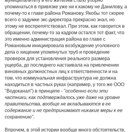
муниципалитету и его жителям стало упорно
упоминаться в привязке уже ни к какому не Данилову, а
почему-то к главе района Романову. Якобы тот скорее
всего о задумке экс-директора прекрасно знал, но
этому не воспрепятствовал. При этом, как говорится в
обращении, почему-то за кадром остался тот факт, что
это именно администрация района во главе с
Романовым инициировала возбуждение уголовного
дела о хищении упомянутых труб и проведение
проверок для установления реального размера
ущерба, до последнего настаивала на привлечении
виновных должностных лиц к ответственности и на
том, что коммунальная инфраструктура не должна
находиться в частных руках (например, у того же ООО
"Водоканал") в принципе -
"особенно если эти
частники, как подтверждалось уже даже на уровне
правительства, вообще не вкладываются в ее
содержание и не предпринимают никакие меры к ее
сохранению"
.
Впрочем, в этой истории вообще много обстоятельств,