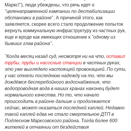
Маркс!"), люди убеждены, что речь идет о
"целенаправленной кампании по дестабилизации
обстановки в районе
". А причиной этого, как
заявляется, скорее всего стало продолжение попыток
вернуть коммунальную инфраструктуру из частных рук,
еще и вроде как имеющих отношение к
"одному из
бывших глав района"
.
"Когда месяц назад суд, несмотря ни на что,
оставил
трубы, пруды и насосные станции
в частных руках,
это уже выглядело настоящей провокацией. По сути,
у нас отняли последнюю надежду на то, что мы
дождёмся бесперебойного водоснабжения, что
водопроводная вода в наших кранах наконец будет
нормального качества. Но то, что начало
происходить в районе дальше и продолжается
сейчас, может оказаться последней каплей. Недавно
такой каплей едва не стало смертельное ДТП в
Подлесном Марксовского района. Тогда более 600
жителей в отчаянии от бездействия