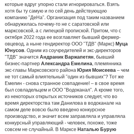
которые вдруг упорно стали игнорироваться. Взять
хотя бы ту самую и по сей день действующую
компанию "ДеНа". Организация под таким названием
обнаружилась почему-то не с саратовской или
марксовской, а с липецкой пропиской. Притом, что с
октября 2022 года ее возглавляет бывший фермер-
овцевод, а ныне гендиректор ООО "ТДВ" (Маркс)
Муца
Юнусов
. Одним из соучредителей и экс-директоров
"ТДВ" значится
Андраник Варжапетян
, бывший
бизнес-партнер
Александра Емелина
, племянника
экс-главы Марксовского района
Юрия Моисеева
– чем
не тот самый влиятельный "один из бывших"? Тот же
Емелин - снова странное совпадение! – в свое время
был совладельцем и ООО "Водоканал". А кроме того,
из некоторых открытых источников следует, что во
время директорства там Данилова в водоканале на
самом деле вовсю было введено конкурсное
производство, и значит всем заправляла и управляла
конкурсный управляющий - человек, похоже, тоже
совсем не случайный. В Марксе
Наталью Бурую