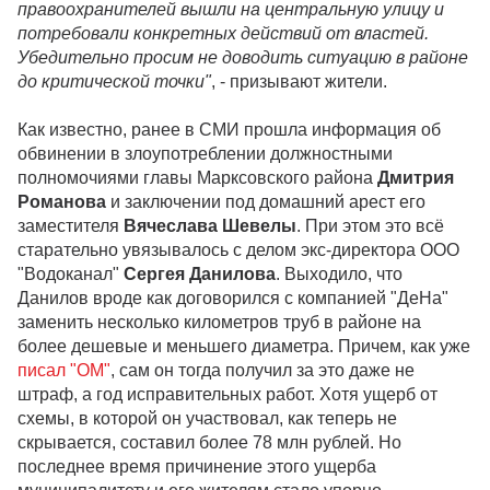
правоохранителей вышли на центральную улицу и
потребовали конкретных действий от властей.
Убедительно просим не доводить ситуацию в районе
до критической точки"
, - призывают жители.
Как известно, ранее в СМИ прошла информация об
обвинении в злоупотреблении должностными
полномочиями главы Марксовского района
Дмитрия
Романова
и заключении под домашний арест его
заместителя
Вячеслава Шевелы
. При этом это всё
старательно увязывалось с делом экс-директора ООО
"Водоканал"
Сергея Данилова
. Выходило, что
Данилов вроде как договорился с компанией "ДеНа"
заменить несколько километров труб в районе на
более дешевые и меньшего диаметра. Причем, как уже
писал "ОМ"
, сам он тогда получил за это даже не
штраф, а год исправительных работ. Хотя ущерб от
схемы, в которой он участвовал, как теперь не
скрывается, составил более 78 млн рублей. Но
последнее время причинение этого ущерба