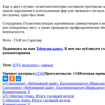
Еще в двух случаях госавтоинспекторы составили протоколы з
нашли нарушения в использовании фар или звукового сигнала.
без шлема, один был пьян.
Сотрудники Госавтоинспекции напоминали самокатчикам и вел
вне отведенных мест, а также проводили профилактические б
безопасности.
Фото - ГАИ по Саратову
Подпишись на наш
Telegram-канал
. В нем мы публикуем гл
комментариями
Теги:
ПДД
,
велосипед
,
самокат
Оцените материал:
1
2
3
4
5
Проголосовали:
168
Итоговая оценк
Спецпроект «Неближний край». Екатериненштадт-Марксштадт
Комментариев: 0
Субботнее чтиво. Итоги уходящей недели
Комментариев: 0