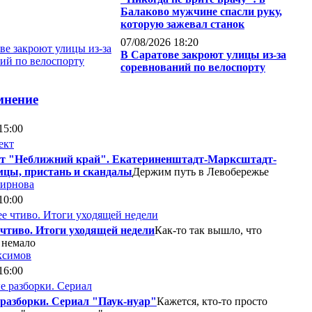
Балаково мужчине спасли руку,
которую зажевал станок
07/08/2026 18:20
В Саратове закроют улицы из-за
соревнований по велоспорту
мнение
15:00
т "Неближний край". Екатериненштадт-Марксштадт-
мцы, пристань и скандалы
Держим путь в Левобережье
мирнова
10:00
 чтиво. Итоги уходящей недели
Как-то так вышло, что
 немало
ксимов
16:00
разборки. Сериал "Паук-нуар"
Кажется, кто-то просто