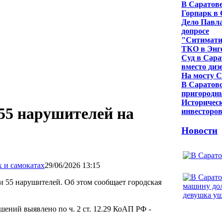
В Саратове
Горпарк в 
Дело Павла
допросе
"Ситиматик
ТКО в Энг
Суд в Сара
вместо диз
На мосту С
В Саратовс
пригородн
Историческ
 55 нарушителей на
инвесторо
Новости
29/06/2026 13:15
и 55 нарушителей. Об этом сообщает городская
шений выявлено по ч. 2 ст. 12.29 КоАП РФ -