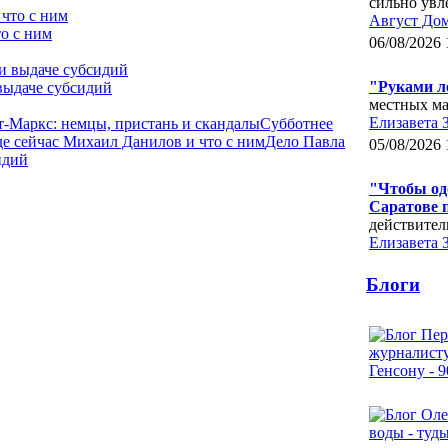
сильно увл
Август До
о с ним
06/08/2026 
"Руками л
выдаче субсидий
местных ма
Елизавета 
-Маркс: немцы, пристань и скандалы
Субботнее
де сейчас Михаил Данилов и что с ним
Дело Павла
05/08/2026 
идий
"Чтобы одо
Саратове 
действител
Елизавета 
Блоги