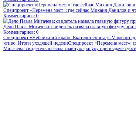
Спецпроект «Перемена мест»: где сейчас Михаил Данилов и чт
Комментариев: 0
Дело Павла Мигачева: свидетель назвала главную фигуру при 
Комментариев: 0
Спецпроект «Неближний край». Екатериненштадт-Марксштадт
чтиво. Итоги уходящей недели
Спецпроект «Перемена мест»: г
Мигачева: свидетель назвала главную фигуру при выдаче субс