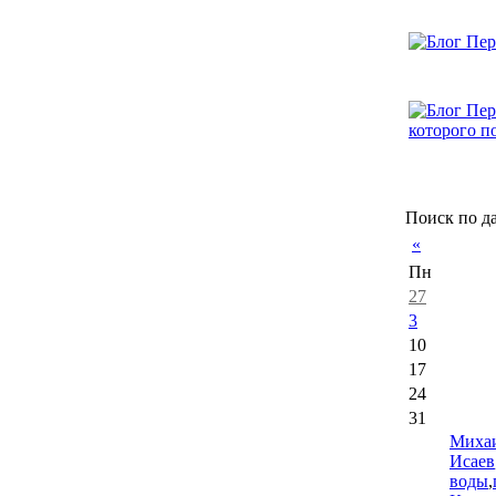
Поиск по д
«
Пн
27
3
10
17
24
31
Миха
Исаев
воды
,