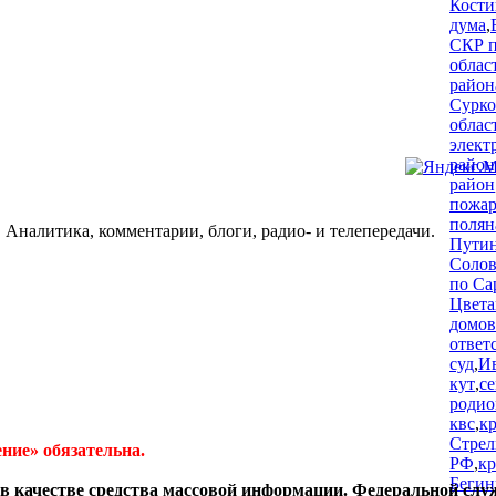
Кости
дума
,
СКР п
облас
район
Сурко
облас
элект
район
район
пожар
полян
 Аналитика, комментарии, блоги, радио- и телепередачи.
Пути
Солов
по Са
Цвета
домов
ответ
суд
,
И
кут
,
с
родио
квс
,
к
Стре
ние» обязательна.
РФ
,
к
Бегин
в качестве средства массовой информации. Федеральной слу