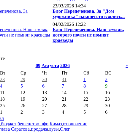
23/03/2026 14:34
Блог Перепеченова. За "Дом
художника" наконец-то взялись...
04/02/2026 12:22
Блог Перепеченова. Наш земляк,
которого почти не помнят
краеведы
ате
09
Августа
2026
»
Вт
Ср
Чт
Пт
Сб
ВС
28
29
30
31
1
2
4
5
6
7
8
9
11
12
13
14
15
16
18
19
20
21
22
23
25
26
27
28
29
30
1
2
3
4
5
6
ил
,
бюджет
,
бешенство
,
пфо
,
Камаз
,
отключение
глава Саратова
,
продажа
,
вузы
,
Олег