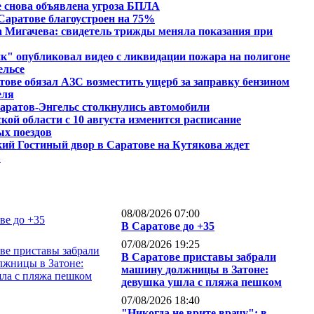
 снова объявлена угроза БПЛА
Саратове благоустроен на 75%
 Мигачева: свидетель трижды меняла показания при
" опубликовал видео с ликвидации пожара на полигоне
ельсе
тове обязал АЗС возместить ущерб за заправку бензином
еля
аратов-Энгельс столкнулись автомобили
кой области с 10 августа изменится расписание
ых поездов
ий Гостиный двор в Саратове на Кутякова ждет
в
08/08/2026 07:00
В Саратове до +35
07/08/2026 19:25
В Саратове приставы забрали
машину должницы в Затоне:
девушка ушла с пляжа пешком
07/08/2026 18:40
"Никогда не врите врачу": в