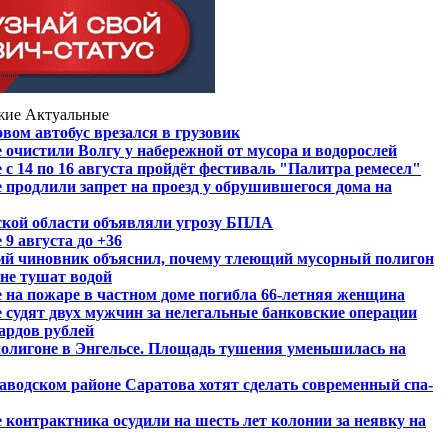
жие
Актуальные
вом автобус врезался в грузовик
 очистили Волгу у набережной от мусора и водорослей
 с 14 по 16 августа пройдёт фестиваль "Палитра ремесел"
 продлили запрет на проезд у обрушившегося дома на
ской области объявляли угрозу БПЛА
 9 августа до +36
ий чиновник объяснил, почему тлеющий мусорный полигон
 не тушат водой
 на пожаре в частном доме погибла 66-летняя женщина
 судят двух мужчин за нелегальные банковские операции
ардов рублей
олигоне в Энгельсе. Площадь тушения уменьшилась на
Заводском районе Саратова хотят сделать современный спа-
 контрактника осудили на шесть лет колонии за неявку на