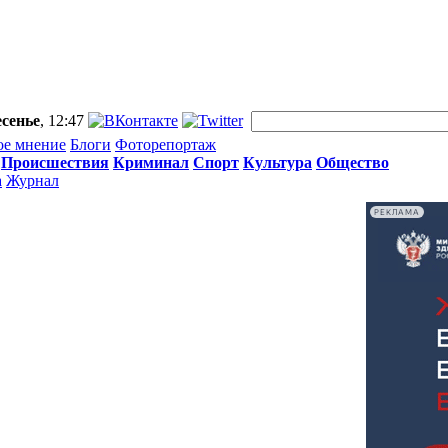
сенье
, 12:47
ое мнение
Блоги
Фоторепортаж
Происшествия
Криминал
Спорт
Культура
Общество
а
Журнал
РЕКЛАМА