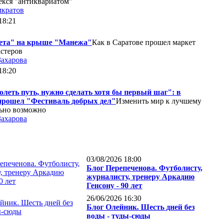
екся "антиквариатом"
мкратов
18:21
ета" на крыше "Манежа"
Как в Саратове прошел маркет
стеров
Захарова
18:20
леть путь, нужно сделать хотя бы первый шаг": в
прошел "Фестиваль добрых дел"
Изменить мир к лучшему
ьно возможно
Захарова
03/08/2026 18:00
Блог Перепеченова. Футболисту,
журналисту, тренеру Аркадию
Генсону - 90 лет
26/06/2026 16:30
Блог Олейник. Шесть дней без
воды - туды-сюды