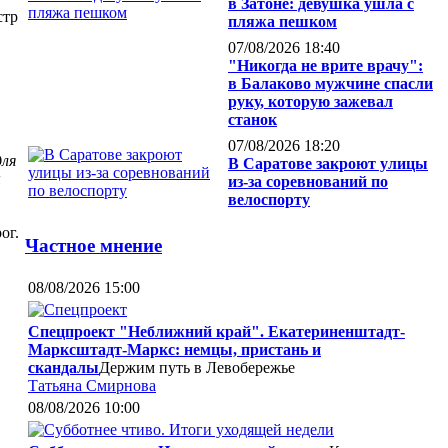
в Затоне: девушка ушла с
стр
пляжа пешком
07/08/2026 18:40
"Никогда не врите врачу":
в Балаково мужчине спасли
руку, которую зажевал
станок
07/08/2026 18:20
для
В Саратове закроют улицы
ы
из-за соревнований по
велоспорту
ог.
Частное мнение
08/08/2026 15:00
Спецпроект "Неближний край". Екатериненштадт-
Марксштадт-Маркс: немцы, пристань и
скандалы
Держим путь в Левобережье
Татьяна Смирнова
08/08/2026 10:00