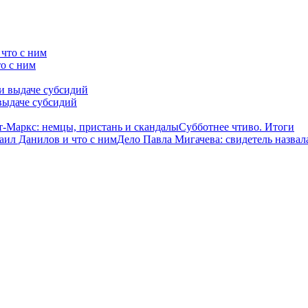
о с ним
выдаче субсидий
-Маркс: немцы, пристань и скандалы
Субботнее чтиво. Итоги
аил Данилов и что с ним
Дело Павла Мигачева: свидетель назвал