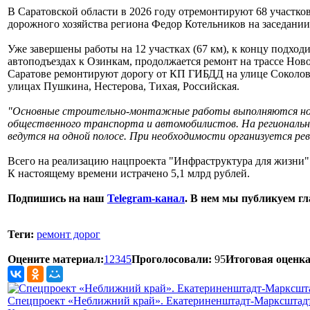
В Саратовской области в 2026 году отремонтируют 68 участко
дорожного хозяйства региона Федор Котельников на заседании
Уже завершены работы на 12 участках (67 км), к концу подходи
автоподъездах к Озинкам, продолжается ремонт на трассе Ново
Саратове ремонтируют дорогу от КП ГИБДД на улице Соколового
улицах Пушкина, Нестерова, Тихая, Российская.
"Основные строительно-монтажные работы выполняются ночью
общественного транспорта и автомобилистов. На региональн
ведутся на одной полосе. При необходимости организуется ре
Всего на реализацию нацпроекта "Инфраструктура для жизни" п
К настоящему времени истрачено 5,1 млрд рублей.
Подпишись на наш
Telegram-канал
. В нем мы публикуем г
Теги:
ремонт дорог
Оцените материал:
1
2
3
4
5
Проголосовали:
95
Итоговая оценка
Спецпроект «Неближний край». Екатериненштадт-Марксштадт