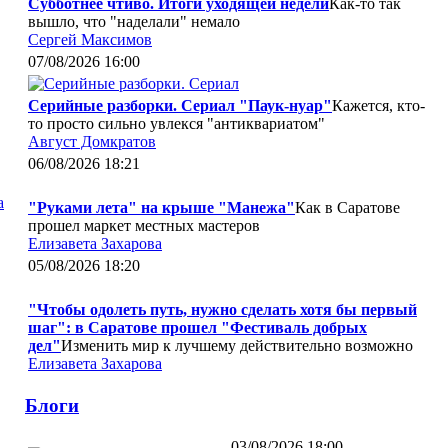
Субботнее чтиво. Итоги уходящей недели
Как-то так
вышло, что "наделали" немало
Сергей Максимов
07/08/2026 16:00
Серийные разборки. Сериал "Паук-нуар"
Кажется, кто-
то просто сильно увлекся "антиквариатом"
Август Домкратов
06/08/2026 18:21
а
"Руками лета" на крыше "Манежа"
Как в Саратове
прошел маркет местных мастеров
Елизавета Захарова
05/08/2026 18:20
"Чтобы одолеть путь, нужно сделать хотя бы первый
шаг": в Саратове прошел "Фестиваль добрых
дел"
Изменить мир к лучшему действительно возможно
Елизавета Захарова
Блоги
03/08/2026 18:00