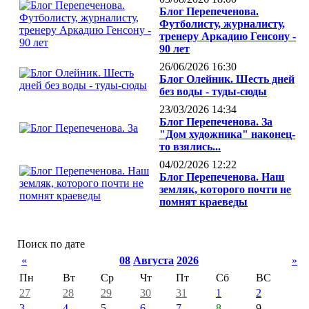
Блог Перепеченова.
Футболисту, журналисту,
тренеру Аркадию Генсону -
90 лет
26/06/2026 16:30
Блог Олейник. Шесть дней
без воды - туды-сюды
23/03/2026 14:34
Блог Перепеченова. За
"Дом художника" наконец-
то взялись...
04/02/2026 12:22
Блог Перепеченова. Наш
земляк, которого почти не
помнят краеведы
Поиск по дате
«
08
Августа
2026
»
Пн
Вт
Ср
Чт
Пт
Сб
ВС
27
28
29
30
31
1
2
3
4
5
6
7
8
9