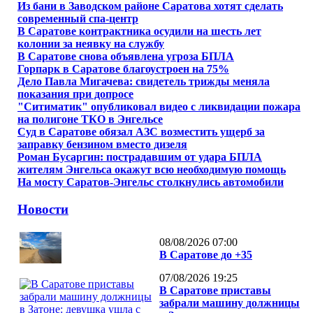
Из бани в Заводском районе Саратова хотят сделать
современный спа-центр
В Саратове контрактника осудили на шесть лет
колонии за неявку на службу
В Саратове снова объявлена угроза БПЛА
Горпарк в Саратове благоустроен на 75%
Дело Павла Мигачева: свидетель трижды меняла
показания при допросе
"Ситиматик" опубликовал видео с ликвидации пожара
на полигоне ТКО в Энгельсе
Суд в Саратове обязал АЗС возместить ущерб за
заправку бензином вместо дизеля
Роман Бусаргин: пострадавшим от удара БПЛА
жителям Энгельса окажут всю необходимую помощь
На мосту Саратов-Энгельс столкнулись автомобили
Новости
08/08/2026 07:00
В Саратове до +35
07/08/2026 19:25
В Саратове приставы
забрали машину должницы