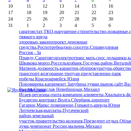
10
11
12
13
14
15
16
17
18
19
20
21
22
23
24
25
26
27
28
29
30
31
1
2
3
4
5
6
саратовстат
,
ТКО
,
нарушение
,
строительство
,
пожарные
,
тяжкого вреда
здоровью
,
законопроект
,
денежные
средства
,
Роспотребнадзор
,
соцсети
,
Справедливая
Россия - За
Правду
,
Саратовгорэлектротранс
,
мать
,
снос
,
дольщики
,
к
Швакова
,
мороз
,
Россельхозбанк
,
Госдума
,
район
,
Витали
Матвеев
,
должность
,
карантин
,
облпрокуратура
,
обществ
транспорт
,
возгорание
,
тротуар
,
представление
,
парк
победы
,
Красноармейск
,
Юлия
Пономарева
,
капремонт
,
Зарубина
,
туман
,
рынок
,
сайт
,
Ва
Радаев
,
Станислав Невейницын
,
Михаил
Исаев
,
регионы
,
охота
,
компании
,
алименты
,
Хвалынск
,
ф
Бусаргин
,
контракт
,
Волга
,
Сбербанк
,
аэропорт
Гагарин
,
Маркс
,
помещение
,
Горького
,
аренда
,
Юлия
Литневская
,
выплаты
,
Пугачевский
район
,
земельный
участок
,
правительство
,
колония
,
Президент
,
отдых
,
Обла
дума
,
чемпионат России
,
мальчик
,
Михаил