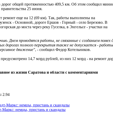
в дорог общей протяженностью 409,5 км. Об этом сообщил мини
 правительства 25 июня.
т ремонт еще на 12 (69 км). Так, работы выполнены на
узенск - Основной, дороге Ершов - Горный - село Березово. В
рская до моста через реку Гуселка, в Энгельсе - участки на
. Днем проводятся работы, не связанные с созданием помех 
ых дорогах полного перекрытия также не допускается - работ
версивное движение"
, - сообщил Федор Котельников.
редусмотрено 14,7 млрд рублей, из них 12 млрд - на ремонт дор
лавное из жизни Саратова и области с комментариями
:
2.94
-Маркс: немцы, пристань и скандалы