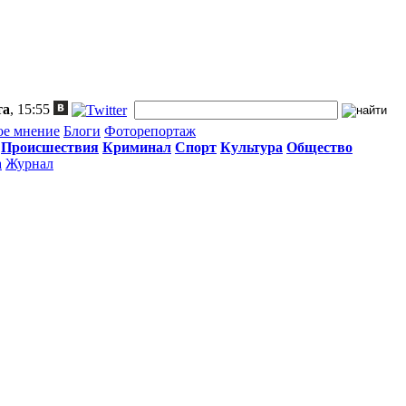
та
, 15:55
ое мнение
Блоги
Фоторепортаж
Происшествия
Криминал
Спорт
Культура
Общество
а
Журнал