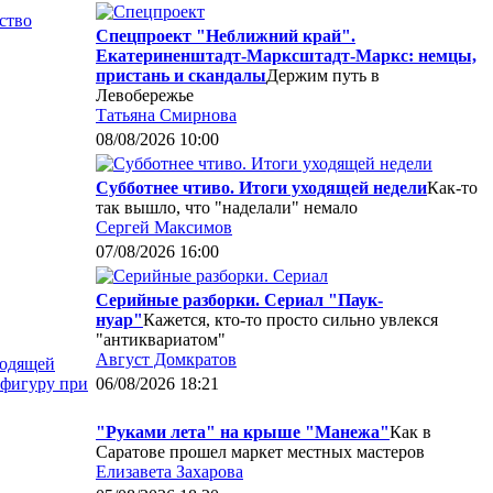
ство
Спецпроект "Неближний край".
Екатериненштадт-Марксштадт-Маркс: немцы,
пристань и скандалы
Держим путь в
Левобережье
Татьяна Смирнова
08/08/2026 10:00
Субботнее чтиво. Итоги уходящей недели
Как-то
так вышло, что "наделали" немало
Сергей Максимов
07/08/2026 16:00
Серийные разборки. Сериал "Паук-
нуар"
Кажется, кто-то просто сильно увлекся
"антиквариатом"
Август Домкратов
ходящей
 фигуру при
06/08/2026 18:21
"Руками лета" на крыше "Манежа"
Как в
Саратове прошел маркет местных мастеров
Елизавета Захарова