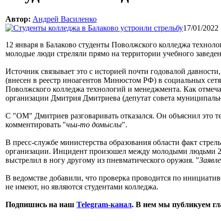
Автор:
Андрей Василенко
17/01/2022 
12 января в Балаково студенты Поволжского колледжа технол
молодые люди стреляли прямо на территории учебного заведени
Источник связывает это с историей почти годовалой давности
(внесен в реестр иноагентов Минюстом РФ) в социальных сетях
Поволжского колледжа технологий и менеджмента. Как отме
организации Дмитрия Дмитриева (депутат совета муниципально
С "ОМ" Дмитриев разговаривать отказался. Он объяснил это тем
комментировать "
чьи-то домыслы
".
В пресс-службе министерства образования области факт стрел
организации. Инцидент произошел между молодыми людьми 200
выстрелил в ногу другому из пневматического оружия. "
Заявл
В ведомстве добавили, что проверка проводится по инициативе
не имеют, но являются студентами колледжа.
Подпишись на наш
Telegram-канал
. В нем мы публикуем г