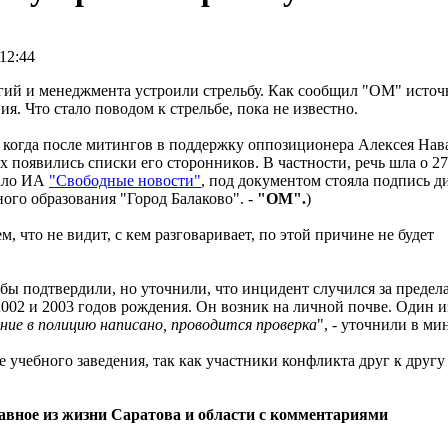
12:44
огий и менеджмента устроили стрельбу. Как сообщил "ОМ" источ
я. Что стало поводом к стрельбе, пока не известно.
, когда после митингов в поддержку оппозиционера Алексея Нав
 появились списки его сторонников. В частности, речь шла о 27
чало ИА
"Свободные новости"
, под документом стояла подпись д
го образования "Город Балаково". -
"ОМ".
)
, что не видит, с кем разговаривает, по этой причине не будет
ьбы подтвердили, но уточнили, что инцидент случился за предел
2 и 2003 годов рождения. Он возник на личной почве. Один и
ение в полицию написано, проводится проверка
", - уточнили в ми
 учебного заведения, так как участники конфликта друг к другу
лавное из жизни Саратова и области с комментариями