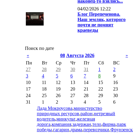
наконец-то взялись...
04/02/2026 12:22
Блог Перепеченова.
Наш земляк, которого
почти не помнят
краеведы
Поиск по дате
«
08
Августа
2026
»
Пн
Вт
Ср
Чт
Пт
Сб
ВС
27
28
29
30
31
1
2
3
4
5
6
7
8
9
10
11
12
13
14
15
16
17
18
19
20
21
22
23
24
25
26
27
28
29
30
31
1
2
3
4
5
6
Лада Мокроусова
,
министерство
природных ресурсов
,
район
,
нетрезвый
водитель
,
минкульт
,
железная
дорога
,
компания
,
задержан
,
тело
,
фирма
,
парк
победы
,
гагарин
,
драма
,
перевозчики
,
Фрунзенс