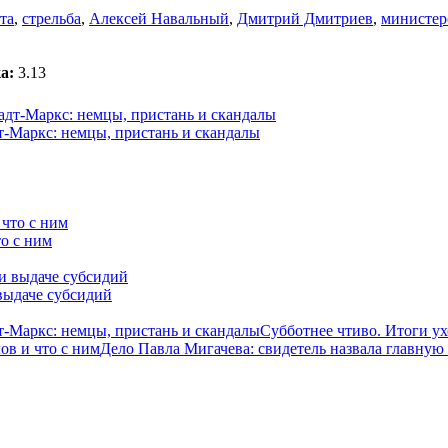
та
,
стрельба
,
Алексей Навальный
,
Дмитрий Дмитриев
,
министер
а:
3.13
-Маркс: немцы, пристань и скандалы
о с ним
выдаче субсидий
-Маркс: немцы, пристань и скандалы
Субботнее чтиво. Итоги у
ов и что с ним
Дело Павла Мигачева: свидетель назвала главную