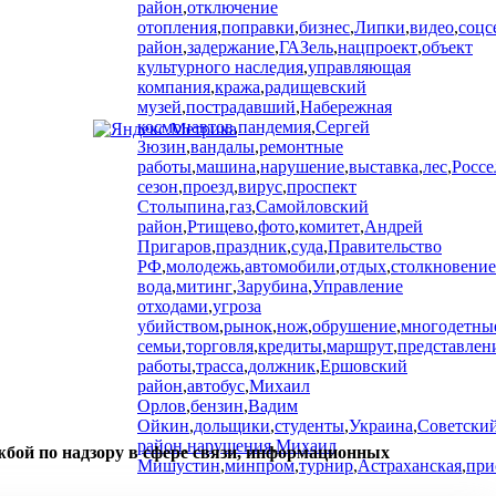
район
,
отключение
отопления
,
поправки
,
бизнес
,
Липки
,
видео
,
соцс
район
,
задержание
,
ГАЗель
,
нацпроект
,
объект
культурного наследия
,
управляющая
компания
,
кража
,
радищевский
музей
,
пострадавший
,
Набережная
космонавтов
,
пандемия
,
Сергей
Зюзин
,
вандалы
,
ремонтные
работы
,
машина
,
нарушение
,
выставка
,
лес
,
Россе
сезон
,
проезд
,
вирус
,
проспект
Столыпина
,
газ
,
Самойловский
район
,
Ртищево
,
фото
,
комитет
,
Андрей
Пригаров
,
праздник
,
суда
,
Правительство
РФ
,
молодежь
,
автомобили
,
отдых
,
столкновение
вода
,
митинг
,
Зарубина
,
Управление
отходами
,
угроза
убийством
,
рынок
,
нож
,
обрушение
,
многодетны
семьи
,
торговля
,
кредиты
,
маршрут
,
представлен
работы
,
трасса
,
должник
,
Ершовский
район
,
автобус
,
Михаил
Орлов
,
бензин
,
Вадим
Ойкин
,
дольщики
,
студенты
,
Украина
,
Советски
район
,
нарушения
,
Михаил
жбой по надзору в сфере связи, информационных
Мишустин
,
минпром
,
турнир
,
Астраханская
,
при