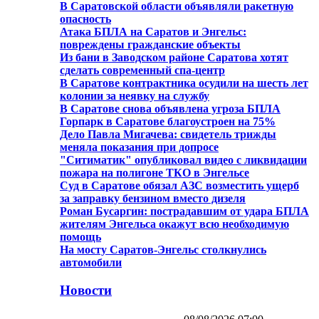
В Саратовской области объявляли ракетную
опасность
Атака БПЛА на Саратов и Энгельс:
повреждены гражданские объекты
Из бани в Заводском районе Саратова хотят
сделать современный спа-центр
В Саратове контрактника осудили на шесть лет
колонии за неявку на службу
В Саратове снова объявлена угроза БПЛА
Горпарк в Саратове благоустроен на 75%
Дело Павла Мигачева: свидетель трижды
меняла показания при допросе
"Ситиматик" опубликовал видео с ликвидации
пожара на полигоне ТКО в Энгельсе
Суд в Саратове обязал АЗС возместить ущерб
за заправку бензином вместо дизеля
Роман Бусаргин: пострадавшим от удара БПЛА
жителям Энгельса окажут всю необходимую
помощь
На мосту Саратов-Энгельс столкнулись
автомобили
Новости