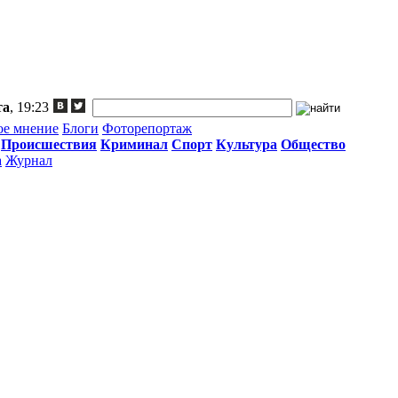
та
, 19:23
ое мнение
Блоги
Фоторепортаж
Происшествия
Криминал
Спорт
Культура
Общество
а
Журнал