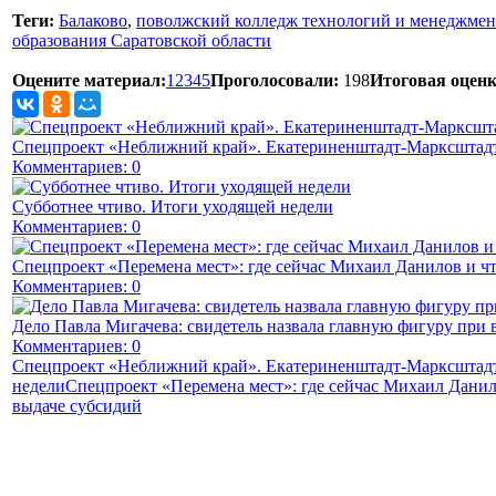
Теги:
Балаково
,
поволжский колледж технологий и менеджмен
образования Саратовской области
Оцените материал:
1
2
3
4
5
Проголосовали:
198
Итоговая оценк
Спецпроект «Неближний край». Екатериненштадт-Марксштадт
Комментариев: 0
Субботнее чтиво. Итоги уходящей недели
Комментариев: 0
Спецпроект «Перемена мест»: где сейчас Михаил Данилов и чт
Комментариев: 0
Дело Павла Мигачева: свидетель назвала главную фигуру при 
Комментариев: 0
Спецпроект «Неближний край». Екатериненштадт-Марксштадт
недели
Спецпроект «Перемена мест»: где сейчас Михаил Данил
выдаче субсидий