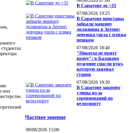
08/08/2026 07:00
В Саратове до +35
07/08/2026 19:25
В Саратове приставы
забрали машину
ник,
должницы в Затоне:
девушка ушла с пляжа
пешком
ального
07/08/2026 18:40
 студентах
"Никогда не врите
иректора
врачу": в Балаково
мужчине спасли руку,
которую зажевал
станок
07/08/2026 18:20
ами
В Саратове закроют
з них
улицы из-за
нистерстве.
соревнований по
велоспорту
 претензий
Частное мнение
08/08/2026 15:00