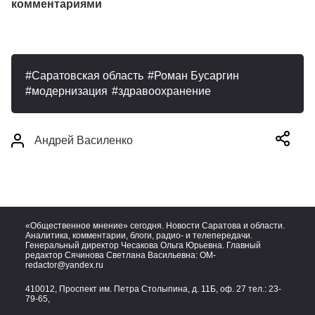
комментариями
Саратовская область
Роман Бусаргин
модернизация
здравоохранение
Андрей Василенко
«Общественное мнение» сегодня. Новости Саратова и области.
Аналитика, комментарии, блоги, радио- и телепередачи.
Генеральный директор Чесакова Ольга Юрьевна. Главный
редактор Сячинова Светлана Васильевна:
OM-
redactor@yandex.ru
410012, Проспект им. Петра Столыпина, д. 11Б, оф. 27 тел.:
23-
79-65,