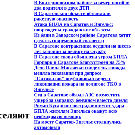
В Екатериновском районе за вечер погибли
два водителя в двух ДТП
В Саратовской области объявляли
ракетную опасность
Атака БПЛА на Саратов и Энгельс:
повреждены гражданские объекты
Из бани в Заводском районе Саратова хотят
сделать современный спа-центр
В Саратове контрактника осудили на шесть
лет колонии за неявку на службу
В Саратове снова объявлена угроза БПЛА
Горпарк в Саратове благоустроен на 75%
Дело Павла Мигачева: свидетель трижды
меняла показания при допросе
"Ситиматик" опубликовал видео с
ликвидации пожара на полигоне ТКО в
Энгельсе
Суд в Саратове обязал АЗС возместить
ущерб за заправку бензином вместо дизеля
Роман Бусаргин: пострадавшим от удара
БПЛА жителям Энгельса окажут всю
ыселяют
необходимую помощь
На мосту Саратов-Энгельс столкнулись
автомобили