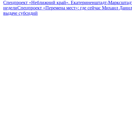
Спецпроект «Неближний край». Екатериненштадт-Марксштадт
недели
Спецпроект «Перемена мест»: где сейчас Михаил Данил
выдаче субсидий