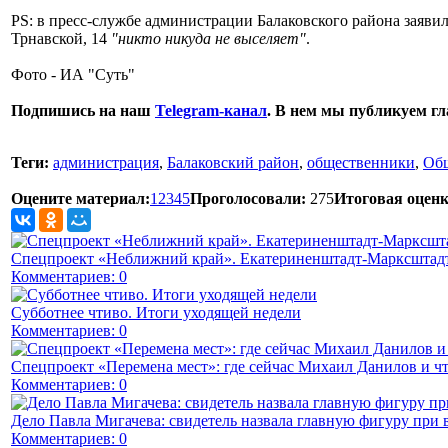
PS: в пресс-службе администрации Балаковского района заяви
Трнавской, 14
"никто никуда не выселяет"
.
Фото - ИА "Суть"
Подпишись на наш
Telegram-канал
. В нем мы публикуем г
Теги:
администрация
,
Балаковский район
,
общественники
,
Общ
Оцените материал:
1
2
3
4
5
Проголосовали:
275
Итоговая оценк
Спецпроект «Неближний край». Екатериненштадт-Марксштадт
Комментариев: 0
Субботнее чтиво. Итоги уходящей недели
Комментариев: 0
Спецпроект «Перемена мест»: где сейчас Михаил Данилов и чт
Комментариев: 0
Дело Павла Мигачева: свидетель назвала главную фигуру при 
Комментариев: 0