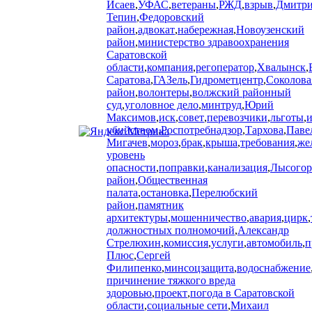
Исаев
,
УФАС
,
ветераны
,
РЖД
,
взрыв
,
Дмитр
Тепин
,
Федоровский
район
,
адвокат
,
набережная
,
Новоузенский
район
,
министерство здравоохранения
Саратовской
области
,
компания
,
регоператор
,
Хвалынск
,
Саратова
,
ГАЗель
,
Гидрометцентр
,
Соколова
район
,
волонтеры
,
волжский районный
суд
,
уголовное дело
,
минтруд
,
Юрий
Максимов
,
иск
,
совет
,
перевозчики
,
льготы
,
убийством
,
Роспотребнадзор
,
Тархова
,
Паве
Мигачев
,
мороз
,
брак
,
крыша
,
требования
,
же
уровень
опасности
,
поправки
,
канализация
,
Лысогор
район
,
Общественная
палата
,
остановка
,
Перелюбский
район
,
памятник
архитектуры
,
мошенничество
,
авария
,
цирк
,
должностных полномочий
,
Александр
Стрелюхин
,
комиссия
,
услуги
,
автомобиль
,
п
Плюс
,
Сергей
Филипенко
,
минсоцзащита
,
водоснабжение
причинение тяжкого вреда
здоровью
,
проект
,
погода в Саратовской
области
,
социальные сети
,
Михаил