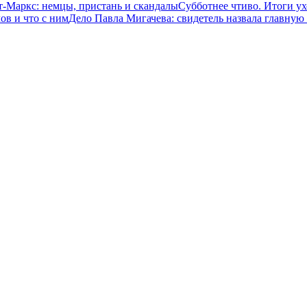
-Маркс: немцы, пристань и скандалы
Субботнее чтиво. Итоги у
ов и что с ним
Дело Павла Мигачева: свидетель назвала главную