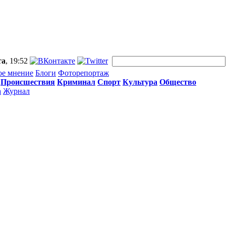
та
, 19:52
ое мнение
Блоги
Фоторепортаж
Происшествия
Криминал
Спорт
Культура
Общество
а
Журнал