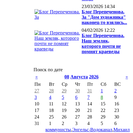
23/03/2026 14:34
Блог Перепеченова.
За "Дом художника"
наконец-то взялись...
04/02/2026 12:22
Блог Перепеченова.
Наш земляк,
которого почти не
помнят краеведы
Поиск по дате
«
08
Августа
2026
»
Пн
Вт
Ср
Чт
Пт
Сб
ВС
27
28
29
30
31
1
2
3
4
5
6
7
8
9
10
11
12
13
14
15
16
17
18
19
20
21
22
23
24
25
26
27
28
29
30
31
1
2
3
4
5
6
коммунисты
,
Энгельс-Водоканал
,
Михаил