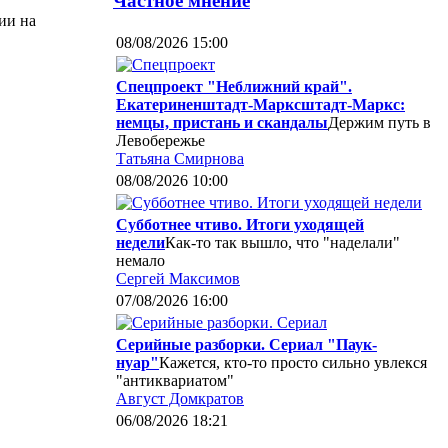
Частное мнение
ии на
08/08/2026 15:00
Спецпроект "Неближний край".
Екатериненштадт-Марксштадт-Маркс:
немцы, пристань и скандалы
Держим путь в
Левобережье
Татьяна Смирнова
08/08/2026 10:00
Субботнее чтиво. Итоги уходящей
недели
Как-то так вышло, что "наделали"
немало
Сергей Максимов
07/08/2026 16:00
Серийные разборки. Сериал "Паук-
нуар"
Кажется, кто-то просто сильно увлекся
"антиквариатом"
Август Домкратов
06/08/2026 18:21