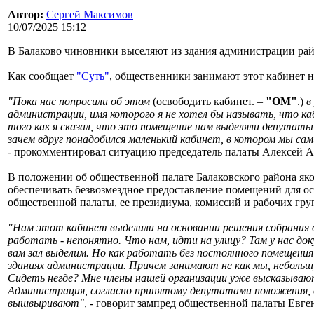
Автор:
Сергей Максимов
10/07/2025 15:12
В Балаково чиновники выселяют из здания администрации рай
Как сообщает
"Суть"
, общественники занимают этот кабинет на
"Пока нас попросили об этом
(освободить кабинет. –
"ОМ"
.)
в
администрации, имя которого я не хотел бы называть, что ка
того как я сказал, что это помещение нам выделяли депутаты,
зачем вдруг понадобился маленький кабинет, в котором мы са
- прокомментировал ситуацию председатель палаты Алексей 
В положении об общественной палате Балаковского района як
обеспечивать безвозмездное предоставление помещений для о
общественной палаты, ее президиума, комиссий и рабочих груп
"Нам этот кабинет выделили на основании решения собрания 
работать - непонятно. Что нам, идти на улицу? Там у нас док
вам зал выделим. Но как работать без постоянного помещения
зданиях администрации. Причем занимают не как мы, небольшу
Сидеть негде? Мне члены нашей организации уже высказывают 
Администрация, согласно принятому депутатами положения, о
вышвыривают"
, - говорит зампред общественной палаты Евге