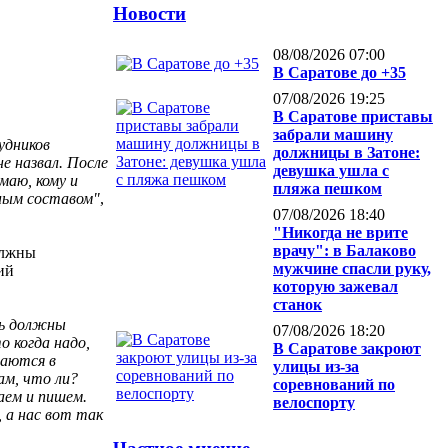
Новости
08/08/2026 07:00
В Саратове до +35
07/08/2026 19:25
В Саратове приставы
забрали машину
удников
должницы в Затоне:
е назвал. После
девушка ушла с
маю, кому и
пляжа пешком
лным составом"
,
07/08/2026 18:40
"Никогда не врите
врачу": в Балаково
олжны
мужчине спасли руку,
ий
которую зажевал
станок
рь должны
07/08/2026 18:20
о когда надо,
В Саратове закроют
гаются в
улицы из-за
ам, что ли?
соревнований по
аем и пишем.
велоспорту
 а нас вот так