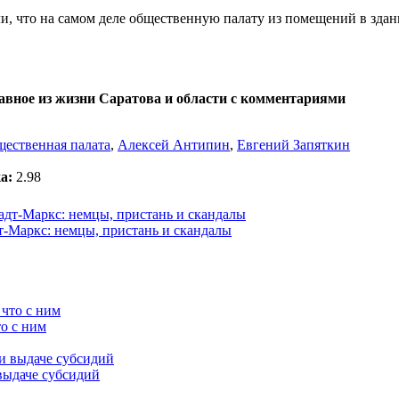
ли, что на самом деле общественную палату из помещений в здан
лавное из жизни Саратова и области с комментариями
ественная палата
,
Алексей Антипин
,
Евгений Запяткин
а:
2.98
-Маркс: немцы, пристань и скандалы
о с ним
выдаче субсидий