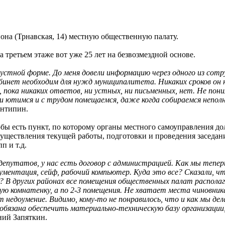
она (Трнавская, 14) местную общественную палату.
 третьем этаже вот уже 25 лет на безвозмездной основе.
 устной форме. До меня довели информацию через одного из сотр
бинет необходим для нужд муниципалитета. Никаких сроков он н
 пока никаких ответов, ни устных, ни письменных, нет. Не пони
ми ютимся и с трудом помещаемся, даже когда собираемся непо
Антипин.
обы есть пункт, по которому органы местного самоуправления д
существления текущей работы, подготовки и проведения заседан
п и т.д.
депутатов, у нас есть договор с администрацией. Как мы тепе
ументация, сейф, рабочий компьютер. Куда это все? Сказали, чт
? В других районах все помещения общественных палат распола
ю комнатенку, а по 2-3 помещения. Не хватает места чиновник
недоумение. Видимо, кому-то не понравилось, что и как мы дел
бязана обеспечить материально-техническую базу организации,
ний Запяткин.