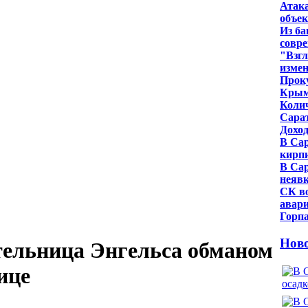
Атак
объе
Из ба
совр
"Взг
изме
Проку
Крым
Колич
Сарат
Доход
В Са
кирп
В Сар
неявк
СК во
авари
Горпа
Нов
тельница Энгельса обманом
ице