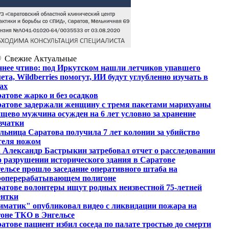
Свежие
Актуальные
нее чтиво: под Иркутском нашли летчиков упавшего
ета, Wildberries помогут, ИИ будут углубленно изучать в
ах
атове жарко и без осадков
ратове задержали женщину с тремя пакетами марихуаны
щево мужчина осужден на 6 лет условно за хранение
вчатки
ьница Саратова получила 7 лет колонии за убийство
теля ножом
 Александр Бастрыкин затребовал отчет о расследовании
о разрушении исторического здания в Саратове
ельсе прошло заседание оперативного штаба на
роперерабатывающем полигоне
атове волонтеры ищут родных неизвестной 75-летней
ентки
матик" опубликовал видео с ликвидации пожара на
оне ТКО в Энгельсе
атове пациент избил соседа по палате тростью до смерти