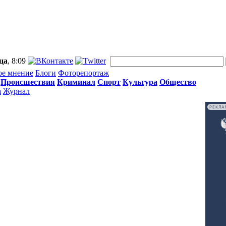
ца
, 8:09
ое мнение
Блоги
Фоторепортаж
Происшествия
Криминал
Спорт
Культура
Общество
а
Журнал
РЕКЛА