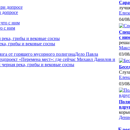
Сара
лучш
и допросе
Елиза
04/08
о с ним
Спец
с ни
реша
ека, грибы и вековые сосны
Макс
мога от горящего мусорного полигона
Дело Павла
03/08
ецпроект «Перемена мест»: где сейчас Михаил Данилов и
черная река, грибы и вековые сосны
Бесе
Слухи
Елен
03/08
Поля
вдру
коры
Дени
Бло