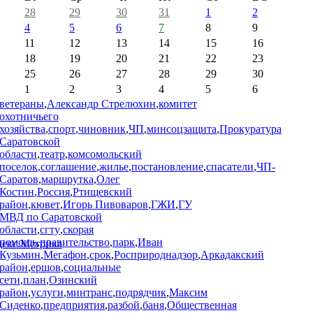
28
29
30
31
1
2
4
5
6
7
8
9
11
12
13
14
15
16
18
19
20
21
22
23
25
26
27
28
29
30
1
2
3
4
5
6
ветераны
,
Александр Стрелюхин
,
комитет
охотничьего
хозяйства
,
спорт
,
чиновник
,
ЧП
,
минсоцзащита
,
Прокуратура
Саратовской
области
,
театр
,
комсомольский
поселок
,
соглашение
,
жилье
,
постановление
,
спасатели
,
ЧП-
Саратов
,
маршрутка
,
Олег
Костин
,
Россия
,
Ртищевский
район
,
кювет
,
Игорь Пивоваров
,
ГЖИ
,
ГУ
МВД по Саратовской
области
,
сгту
,
скорая
помощь
,
правительство
,
парк
,
Иван
Кузьмин
,
Мегафон
,
срок
,
Росприроднадзор
,
Аркадакский
район
,
ершов
,
социальные
сети
,
план
,
Озинский
район
,
услуги
,
минтранс
,
подрядчик
,
Максим
Сиденко
,
предприятия
,
разбой
,
баня
,
Общественная