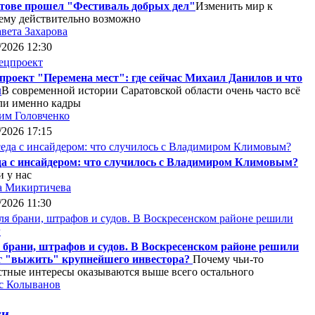
тове прошел "Фестиваль добрых дел"
Изменить мир к
ему действительно возможно
вета Захарова
/2026 12:30
проект "Перемена мест": где сейчас Михаил Данилов и что
м
В современной истории Саратовской области очень часто всё
ли именно кадры
им Головченко
/2026 17:15
да с инсайдером: что случилось с Владимиром Климовым?
 у нас
а Микиртичева
/2026 11:30
 брани, штрафов и судов. В Воскресенском районе решили
г "выжить" крупнейшего инвестора?
Почему чьи-то
стные интересы оказываются выше всего остального
с Колыванов
ги