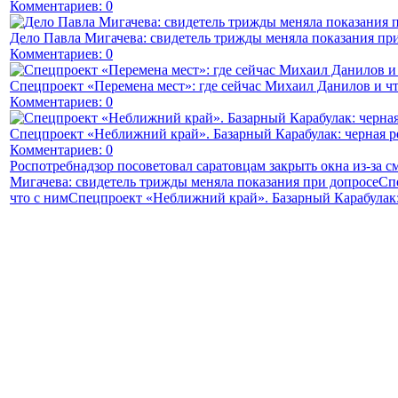
Комментариев: 0
Дело Павла Мигачева: свидетель трижды меняла показания пр
Комментариев: 0
Спецпроект «Перемена мест»: где сейчас Михаил Данилов и чт
Комментариев: 0
Спецпроект «Неближний край». Базарный Карабулак: черная р
Комментариев: 0
Роспотребнадзор посоветовал саратовцам закрыть окна из-за с
Мигачева: свидетель трижды меняла показания при допросе
Сп
что с ним
Спецпроект «Неближний край». Базарный Карабулак: 