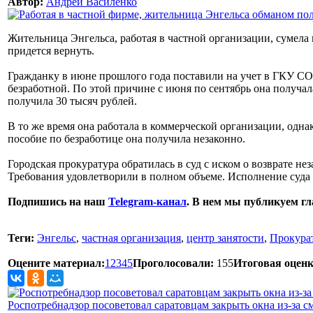
Автор:
Андрей Василенко
Жительница Энгельса, работая в частной организации, сумела 
придется вернуть.
Гражданку в июне прошлого года поставили на учет в ГКУ СО 
безработной. По этой причине с июня по сентябрь она получал
получила 30 тысяч рублей.
В то же время она работала в коммерческой организации, однак
пособие по безработице она получила незаконно.
Городская прокуратура обратилась в суд с иском о возврате не
Требования удовлетворили в полном объеме. Исполнение суда 
Подпишись на наш
Telegram-канал
. В нем мы публикуем г
Теги:
Энгельс
,
частная организация
,
центр занятости
,
Прокурат
Оцените материал:
1
2
3
4
5
Проголосовали:
155
Итоговая оценк
Роспотребнадзор посоветовал саратовцам закрыть окна из-за с