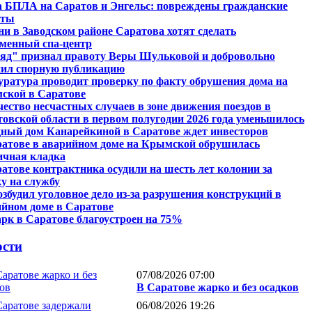
а БПЛА на Саратов и Энгельс: повреждены гражданские
кты
ни в Заводском районе Саратова хотят сделать
еменный спа-центр
ляд" признал правоту Веры Шульковой и добровольно
нил спорную публикацию
ратура проводит проверку по факту обрушения дома на
ской в Саратове
ество несчастных случаев в зоне движения поездов в
овской области в первом полугодии 2026 года уменьшилось
ный дом Канарейкиной в Саратове ждет инвесторов
ратове в аварийном доме на Крымской обрушилась
ичная кладка
атове контрактника осудили на шесть лет колонии за
у на службу
збудил уголовное дело из-за разрушения конструкций в
йном доме в Саратове
рк в Саратове благоустроен на 75%
ости
07/08/2026 07:00
В Саратове жарко и без осадков
06/08/2026 19:26