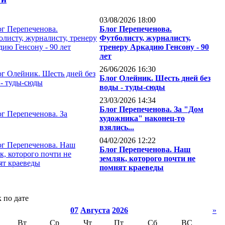
03/08/2026 18:00
Блог Перепеченова.
Футболисту, журналисту,
тренеру Аркадию Генсону - 90
лет
26/06/2026 16:30
Блог Олейник. Шесть дней без
воды - туды-сюды
23/03/2026 14:34
Блог Перепеченова. За "Дом
художника" наконец-то
взялись...
04/02/2026 12:22
Блог Перепеченова. Наш
земляк, которого почти не
помнят краеведы
 по дате
07
Августа
2026
»
Вт
Ср
Чт
Пт
Сб
ВС