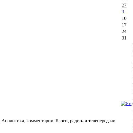
27
3
10
17
24
31
 Аналитика, комментарии, блоги, радио- и телепередачи.