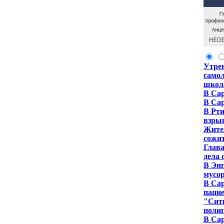
Утрен
самол
школ
В Сар
В Са
В Рти
взры
Жител
сожи
Глава
дела 
В Энг
мусо
В Сар
паци
"Сити
полиг
В Сар