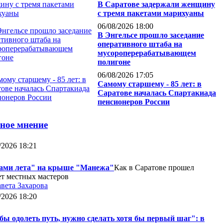
В Саратове задержали женщину
с тремя пакетами марихуаны
06/08/2026 18:00
В Энгельсе прошло заседание
оперативного штаба на
мусороперерабатывающем
полигоне
06/08/2026 17:05
Самому старшему - 85 лет: в
Саратове началась Спартакиада
пенсионеров России
ное мнение
/2026 18:21
ами лета" на крыше "Манежа"
Как в Саратове прошел
ет местных мастеров
вета Захарова
/2026 18:20
бы одолеть путь, нужно сделать хотя бы первый шаг": в