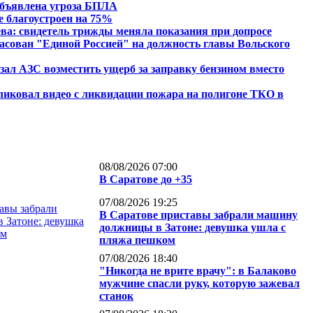
объявлена угроза БПЛА
е благоустроен на 75%
ва: свидетель трижды меняла показания при допросе
ласован "Единой Россией" на должность главы Вольского
зал АЗС возместить ущерб за заправку бензином вместо
иковал видео с ликвидации пожара на полигоне ТКО в
08/08/2026 07:00
В Саратове до +35
07/08/2026 19:25
В Саратове приставы забрали машину
должницы в Затоне: девушка ушла с
пляжа пешком
07/08/2026 18:40
"Никогда не врите врачу": в Балаково
мужчине спасли руку, которую зажевал
станок