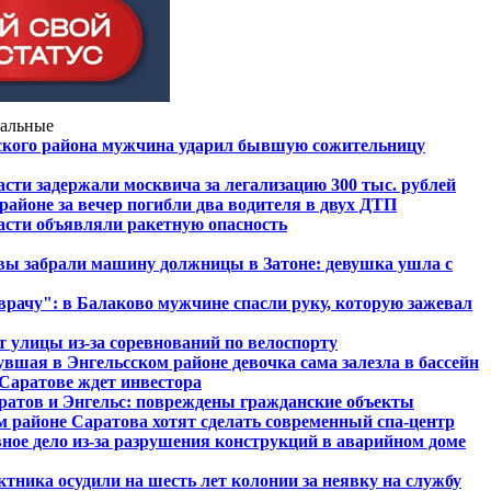
альные
ского района мужчина ударил бывшую сожительницу
сти задержали москвича за легализацию 300 тыс. рублей
айоне за вечер погибли два водителя в двух ДТП
асти объявляли ракетную опасность
вы забрали машину должницы в Затоне: девушка ушла с
врачу": в Балаково мужчине спасли руку, которую зажевал
т улицы из-за соревнований по велоспорту
вшая в Энгельсском районе девочка сама залезла в бассейн
Саратове ждет инвестора
атов и Энгельс: повреждены гражданские объекты
м районе Саратова хотят сделать современный спа-центр
ное дело из-за разрушения конструкций в аварийном доме
тника осудили на шесть лет колонии за неявку на службу