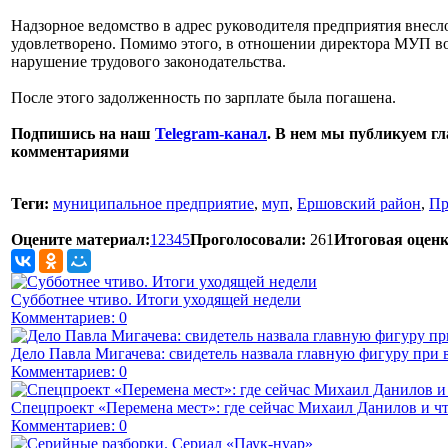
Надзорное ведомство в адрес руководителя предприятия внесл
удовлетворено. Помимо этого, в отношении директора МУП во
нарушение трудового законодательства.
После этого задолженность по зарплате была погашена.
Подпишись на наш
Telegram-канал
. В нем мы публикуем гл
комментариями
Теги:
муниципальное предприятие
,
муп
,
Ершовский район
,
Пр
Оцените материал:
1
2
3
4
5
Проголосовали:
261
Итоговая оценк
Субботнее чтиво. Итоги уходящей недели
Комментариев: 0
Дело Павла Мигачева: свидетель назвала главную фигуру при 
Комментариев: 0
Спецпроект «Перемена мест»: где сейчас Михаил Данилов и чт
Комментариев: 0