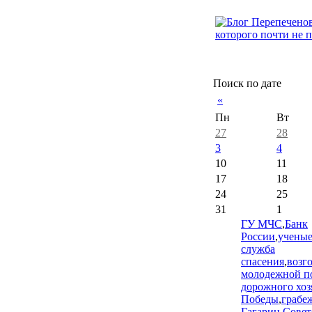
Поиск по дате
«
Пн
Вт
27
28
3
4
10
11
17
18
24
25
31
1
ГУ МЧС
,
Банк
России
,
учены
служба
спасения
,
возг
молодежной п
дорожного хоз
Победы
,
грабе
Гагарин
,
Совет