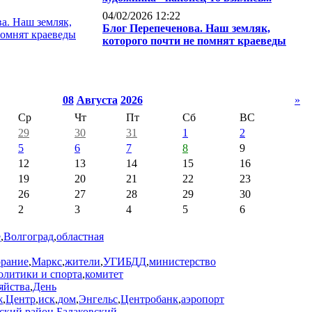
04/02/2026 12:22
Блог Перепеченова. Наш земляк,
которого почти не помнят краеведы
08
Августа
2026
»
Ср
Чт
Пт
Сб
ВС
29
30
31
1
2
5
6
7
8
9
12
13
14
15
16
19
20
21
22
23
26
27
28
29
30
2
3
4
5
6
е
,
Волгоград
,
областная
орание
,
Маркс
,
жители
,
УГИБДД
,
министерство
олитики и спорта
,
комитет
яйства
,
День
ж
,
Центр
,
иск
,
дом
,
Энгельс
,
Центробанк
,
аэропорт
ский район
,
Балаковский