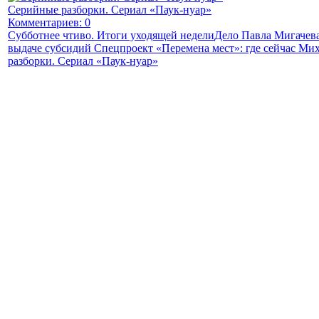
Серийные разборки. Сериал «Паук-нуар»
Комментариев: 0
Субботнее чтиво. Итоги уходящей недели
Дело Павла Мигачева
выдаче субсидий
Спецпроект «Перемена мест»: где сейчас Мих
разборки. Сериал «Паук-нуар»