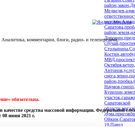
район
,
закон
,
Д
Медведев
,
адм
ответственнос
человек
,
Админ
Саратова
,
проб
район
,
земля
,
н
Доронин
,
пред
 Аналитика, комментарии, блоги, радио- и телепередачи.
случай
,
проспе
Столыпина
,
Со
Костин
,
автобу
МВД
,
проспект
Октября
,
ветер
,
Антонов
,
услу
снега
,
зерно
,
по
район
,
пробка
,
Наумов
,
грипп
,
Курихин
,
земе
участок
,
гараж
ние» обязательна.
Саратовской
области
,
магаз
в качестве средства массовой информации. Федеральной слу
дума
,
приговор
08 июня 2021 г.
Ойкин
,
Сарато
19
,
Павел
Сурков
,
медик