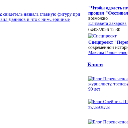
"Чтобы одолеть пу
прошел "Фестивал
: свидетель назвала главную фигуру при
возможно
аил Данилов и что с ним
Серийные
Елизавета Захарова
04/08/2026 12:30
Спецпроект "Перем
современной истори
Максим Головченко
Блоги