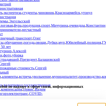
митрий
инистративная
ть
,
экспертиза
,
студенты
,
чиновник
,
Красноармейск
,
утонул
истрация
лемы
,
Энгельсский
алоговая
,
фура
,
продукция
,
спорт
,
Мичурина
,
очевидцы
,
Константин
приниматели
,
несчастный
кт
лнечный
,
транспорт
,
Олег
сы
,
обрушение
,
погода
,
овощи
,
Дубки
,
муп
,
Юбилейный
,
полиция
,
Г
 50 лет
турнир
,
Алексей
ги
,
фото
,
уборка
страдавший
,
Президент
,
Балашовский
Сергей
пожарные
,
стоимость
,
Сергей
льный
и
,
алименты
,
встреча
,
увольнение
,
муниципалитет
,
производство
,
ко
ин
,
водопровод
,
государственная
жбой по надзору в сфере связи, информационных
,
компенсация
,
сервис
,
Вадим
вгорэлектротранс
,
COVID-
и
,
крыша
,
договор
,
происшествие
,
работа
,