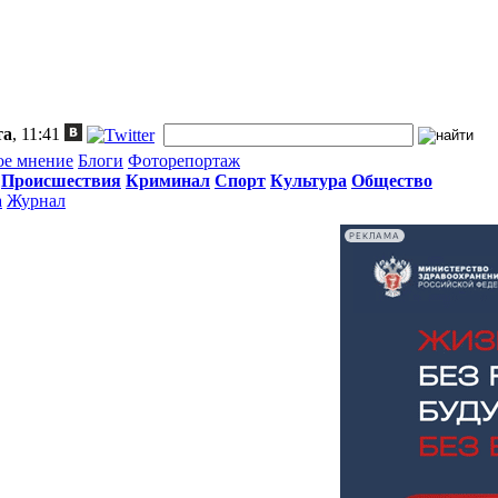
та
, 11:41
ое мнение
Блоги
Фоторепортаж
Происшествия
Криминал
Спорт
Культура
Общество
а
Журнал
РЕКЛАМА