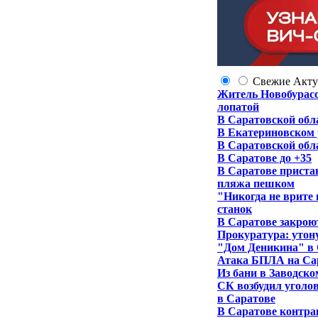
Свежие
Акту
Житель Новобурас
лопатой
В Саратовской обла
В Екатериновском р
В Саратовской обл
В Саратове до +35
В Саратове приста
пляжа пешком
"Никогда не врите 
станок
В Саратове закрою
Прокуратура: утону
"Дом Деникина" в 
Атака БПЛА на Сар
Из бани в Заводско
СК возбудил уголов
в Саратове
В Саратове контрак