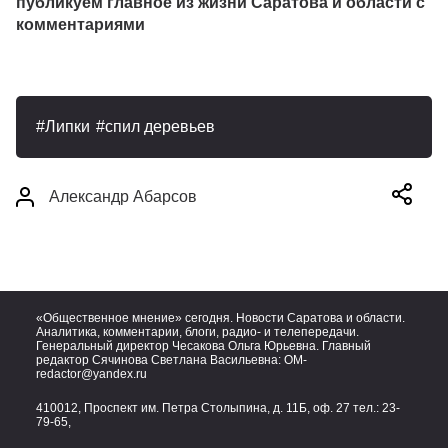
публикуем главное из жизни Саратова и области с
комментариями
Липки
спил деревьев
Александр Абарсов
«Общественное мнение» сегодня. Новости Саратова и области.
Аналитика, комментарии, блоги, радио- и телепередачи.
Генеральный директор Чесакова Ольга Юрьевна. Главный
редактор Сячинова Светлана Васильевна:
OM-
redactor@yandex.ru
410012, Проспект им. Петра Столыпина, д. 11Б, оф. 27 тел.:
23-
79-65,