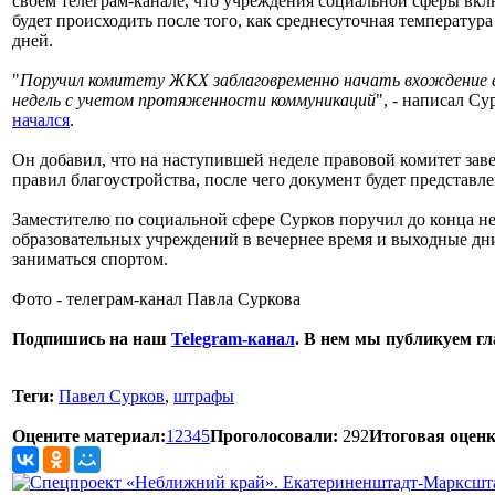
своем телеграм-канале, что учреждения социальной сферы вкл
будет происходить после того, как среднесуточная температура
дней.
"
Поручил комитету ЖКХ заблаговременно начать вхождение в
недель с учетом протяженности коммуникаций
", - написал С
начался
.
Он добавил, что на наступившей неделе правовой комитет за
правил благоустройства, после чего документ будет представле
Заместителю по социальной сфере Сурков поручил до конца н
образовательных учреждений в вечернее время и выходные дн
заниматься спортом.
Фото - телеграм-канал Павла Суркова
Подпишись на наш
Telegram-канал
. В нем мы публикуем г
Теги:
Павел Сурков
,
штрафы
Оцените материал:
1
2
3
4
5
Проголосовали:
292
Итоговая оценк