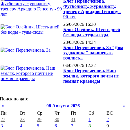
Блог Перепеченова.
Футболисту, журналисту,
тренеру Аркадию Генсону -
90 лет
26/06/2026 16:30
Блог Олейник. Шесть дней
без воды - туды-сюды
23/03/2026 14:34
Блог Перепеченова. За "Дом
художника" наконец-то
взялись...
04/02/2026 12:22
Блог Перепеченова. Наш
земляк, которого почти не
помнят краеведы
Поиск по дате
«
08
Августа
2026
»
Пн
Вт
Ср
Чт
Пт
Сб
ВС
27
28
29
30
31
1
2
3
4
5
6
7
8
9