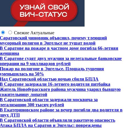
Свежие
Актуальные
Саратовский чиновник объяснил, почему тлеющий
мусорный полигон в Энгельсе не тушат водой
В Саратове на пожаре в частном доме погибла 66-летняя
женщина
В Саратове судят двух мужчин за нелегальные банковские
операции на 9 миллиардов рублей
Пожар на полигоне в Энгельсе. Площадь тушения
уменьшилась на 50%
Над Саратовской областью ночью сбили БПЛА
В Саратове задержали 16-летнего водителя питбайка
Житель Новобурасского района мужчина ударил бывшую
сожительницу лопатой
В Саратовской области задержали москвича за
легализацию 300 тысяч рублей
В Екатериновском районе за вечер погибли два водителя в
двух ДТП
В Саратовской области объявляли ракетную опасность
Атака БПЛА на Саратов и Энгельс: повреждены