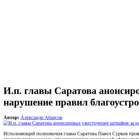
И.п. главы Саратова анонсир
нарушение правил благоустр
Автор:
Александр Абарсов
Исполняющий полномочия главы Саратова Павел Сурков прове