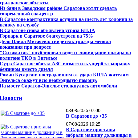
гражданские объекты
Из бани в Заводском районе Саратова хотят сделать
современный спа-центр
В Саратове контрактника осудили на шесть лет колонии за
неявку на службу
В Саратове снова объявлена угроза БПЛА
Горпарк в Саратове благоустроен на 75%
Дело Павла Мигачева: свидетель трижды меняла
показания при допросе
"Ситиматик" опубликовал видео с ликвидации пожара на
полигоне ТКО в Энгельсе
Суд в Саратове обязал АЗС возместить ущерб за заправку
бензином вместо дизеля
Роман Бусаргин: пострадавшим от удара БПЛА жителям
Энгельса окажут всю необходимую помощь
На мосту Саратов-Энгельс столкнулись автомобили
Новости
08/08/2026 07:00
В Саратове до +35
07/08/2026 19:25
В Саратове приставы
забрали машину должницы в