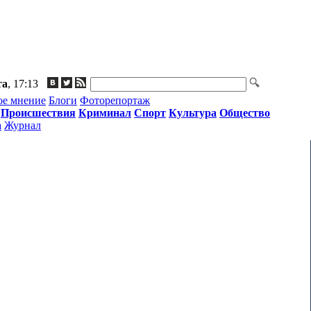
та
, 17:13
ое мнение
Блоги
Фоторепортаж
Происшествия
Криминал
Спорт
Культура
Общество
а
Журнал