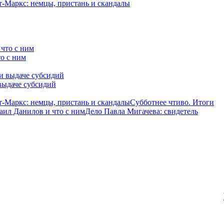
-Маркс: немцы, пристань и скандалы
о с ним
выдаче субсидий
-Маркс: немцы, пристань и скандалы
Субботнее чтиво. Итоги
аил Данилов и что с ним
Дело Павла Мигачева: свидетель