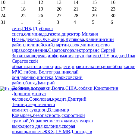
10
11
12
13
14
15
16
17
18
19
20
21
22
23
24
25
26
27
28
29
30
31
1
2
3
4
5
6
сети
,
ГИБДД
,
уборка
снега
,
олимпиада
,
газета
,
директор
,
Михаил
Исаев
,
дерево
,
ОКН
,
акция
,
Кутякова
,
Калининский
район
,
полицейский
,
партии
,
срок
,
министерство
здравоохранения
,
Саратовгорэлектротранс
,
Сергей
Зюзин
,
молодежь
,
информация
,
труп
,
фирма
,
СГУ
,
осадки
,
Пра
Саратовской
области
,
итоги
,
санкции
,
дети
,
правительство
,
волейбол
,
капр
МЧС
,
гибель
,
Волгоград
,
николай
бондаренко
,
ипотека
,
Марксовский
район
,
баня
,
Дмитрий
Лобанов
,
поправки
,
Волга
,
США
,
собаки
,
Константин
Доронин
,
утонул
человек
,
Соколовая
,
кредит
,
Дмитрий
Тепин
,
следственный
комитет
,
аукцион
,
Владимир
Ковыряев
,
безопасность
,
скоростной
трамвай
,
Управление отходами
,
ярмарка
выходного дня
,
колония
,
скорая
помощь
,
кювет
,
ЖКХ
,
ГУ МВД
,
погода в