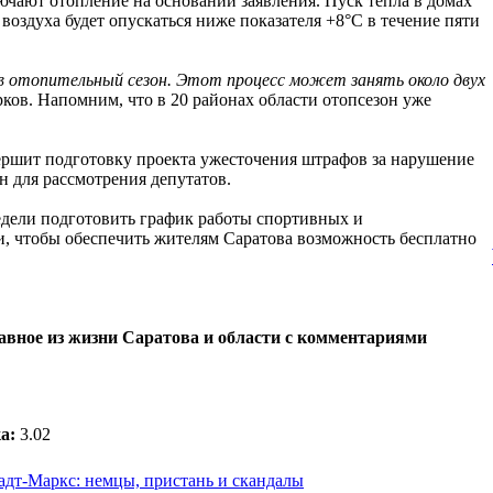
ючают отопление на основании заявления. Пуск тепла в домах
 воздуха будет опускаться ниже показателя +8°С в течение пяти
 отопительный сезон. Этот процесс может занять около двух
урков. Напомним, что в 20 районах области отопсезон уже
вершит подготовку проекта ужесточения штрафов за нарушение
н для рассмотрения депутатов.
едели подготовить график работы спортивных и
и, чтобы обеспечить жителям Саратова возможность бесплатно
лавное из жизни Саратова и области с комментариями
а:
3.02