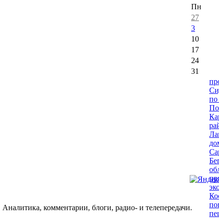
Пн
27
3
10
17
24
31
пр
Си
по
По
Ка
ра
Ла
до
Са
Бе
об
пр
эк
Ко
по
 Аналитика, комментарии, блоги, радио- и телепередачи.
пе