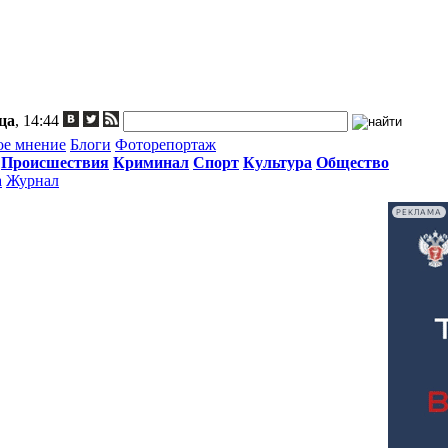
ца
, 14:44
ое мнение
Блоги
Фоторепортаж
Происшествия
Криминал
Спорт
Культура
Общество
а
Журнал
РЕКЛАМА