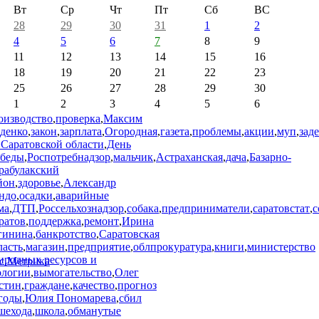
Вт
Ср
Чт
Пт
Сб
ВС
28
29
30
31
1
2
4
5
6
7
8
9
11
12
13
14
15
16
18
19
20
21
22
23
25
26
27
28
29
30
1
2
3
4
5
6
оизводство
,
проверка
,
Максим
денко
,
закон
,
зарплата
,
Огородная
,
газета
,
проблемы
,
акции
,
муп
,
зад
 Саратовской области
,
День
беды
,
Роспотребнадзор
,
мальчик
,
Астраханская
,
дача
,
Базарно-
рабулакский
йон
,
здоровье
,
Александр
ндо
,
осадки
,
аварийные
ма
,
ДТП
,
Россельхознадзор
,
собака
,
предприниматели
,
саратовстат
,
с
ратов
,
поддержка
,
ремонт
,
Ирина
гинина
,
банкротство
,
Саратовская
ласть
,
магазин
,
предприятие
,
облпрокуратура
,
книги
,
министерство
иродных ресурсов и
ологии
,
вымогательство
,
Олег
стин
,
граждане
,
качество
,
прогноз
годы
,
Юлия Пономарева
,
сбил
шехода
,
школа
,
обманутые