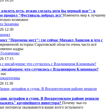
26 18:20
одолеть путь, нужно сделать хотя бы первый шаг": в
ве прошел "Фестиваль добрых дел"
Изменить мир к лучшему
тельно возможно
та Захарова
26 12:30
ект "Перемена мест": где сейчас Михаил Данилов и что с
овременной истории Саратовской области очень часто всё
именно кадры
Головченко
26 17:15
с инсайдером: что случилось с Владимиром Климовым?
 нас
Микиртичева
26 11:30
ани, штрафов и судов. В Воскресенском районе решили
"выжить" крупнейшего инвестора?
Почему чьи-то
ые интересы оказываются выше всего остального