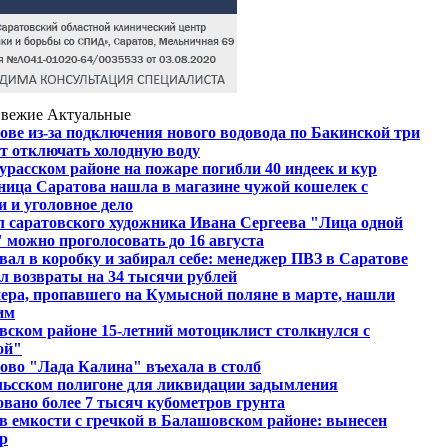
вежие
Актуальные
ове из-за подключения нового водовода по Бакинской три
ут отключать холодную воду
урасском районе на пожаре погибли 40 индеек и кур
ица Саратова нашла в магазине чужой кошелек с
и и уголовное дело
л саратовского художника Ивана Сергеева "Лица одной
 можно проголосовать до 16 августа
ал в коробку и забирал себе: менеджер ПВЗ в Саратове
л возвраты на 34 тысячи рублей
ера, пропавшего на Кумысной поляне в марте, нашли
им
вском районе 15-летний мотоциклист столкнулся с
ой"
ово "Лада Калина" въехала в столб
льсском полигоне для ликвидации задымления
овано более 7 тысяч кубометров грунта
в емкости с гречкой в Балашовском районе: вынесен
р