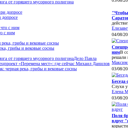
05/08/20
мога от горящего мусорного полигона
"Чтобы 
и допросе
Сарато
действи
Елизаве
о с ним
04/08/20
Спецпро
ека, грибы и вековые сосны
ним
В с
решали 
мога от горящего мусорного полигона
Дело Павла
Максим 
ецпроект «Перемена мест»: где сейчас Михаил Данилов
: черная река, грибы и вековые сосны
03/08/20
Беседа 
Слухи у
Елена 
03/08/20
Поля бр
вдруг 
корыстн