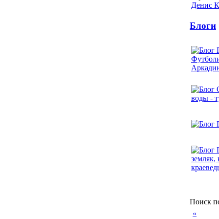
Денис 
Блоги
Поиск п
«