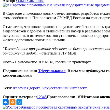
Автор:
Ольга Симонова
В Саратове с помощью новых отечественных разработок искал
этом сообщили в Приволжском ЛУ МВД России на транспорте
Отмечается, что новое приложение усиливает безопасность тр
видеопотоков с дронов и стационарных камер в реальном вре
искусственным интеллектом могут помочь в поисках подозрите
железнодорожном полотне и насыпи.
"Также данное программное обеспечение было протестировано
обнаружения лодок"
, - отметили в ЛУ МВД.
Фото - Приволжское ЛУ МВД России на транспорте
Подпишись на наш
Telegram-канал
. В нем мы публикуем гл
комментариями
Теги:
железная дорога
,
искусственный интеллект
Оцените материал:
1
2
3
4
5
Проголосовали:
183
Итоговая оценк