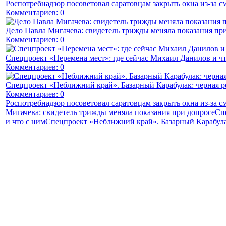
Роспотребнадзор посоветовал саратовцам закрыть окна из-за с
Комментариев: 0
Дело Павла Мигачева: свидетель трижды меняла показания пр
Комментариев: 0
Спецпроект «Перемена мест»: где сейчас Михаил Данилов и чт
Комментариев: 0
Спецпроект «Неближний край». Базарный Карабулак: черная р
Комментариев: 0
Роспотребнадзор посоветовал саратовцам закрыть окна из-за с
Мигачева: свидетель трижды меняла показания при допросе
Сп
и что с ним
Спецпроект «Неближний край». Базарный Карабулак