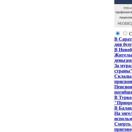
С
В Сарат
дня буд
В Новоб
Жительн
деньгам
За мура
страны"
Складыв
присвои
Пенсион
погибш
В Турко
"Приор
В Балак
На энге
использ
Смерть 
пригово