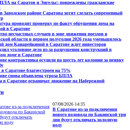
ПЛА на Саратов и Энгельс: повреждены гражданские
ы
 в Заводском районе Саратова хотят сделать современный
тр
тура проводит проверку по факту обрушения дома на
ой в Саратове
тво несчастных случаев в зоне движения поездов в
ской области в первом полугодии 2026 года уменьшилось
й дом Канарейкиной в Саратове ждет инвесторов
удил уголовное дело из-за разрушения конструкций в
ом доме в Саратове
ове контрактника осудили на шесть лет колонии за неявку
бу
 в Саратове благоустроен на 75%
ове снова объявлена угроза БПЛА
та в Саратове ограничат движение на Набережной
ти
07/08/2026 14:35
В Саратове из-за подключения
нового водовода по Бакинской три
дня будут отключать холодную
воду