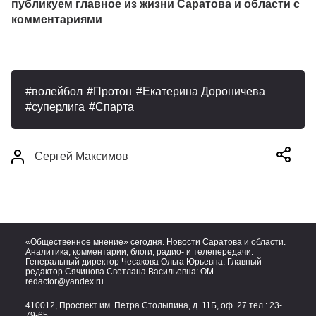
публикуем главное из жизни Саратова и области с
комментариями
волейбол
Протон
Екатерина Дороничева
суперлига
Спарта
Сергей Максимов
«Общественное мнение» сегодня. Новости Саратова и области.
Аналитика, комментарии, блоги, радио- и телепередачи.
Генеральный директор Чесакова Ольга Юрьевна. Главный
редактор Сячинова Светлана Васильевна:
OM-
redactor@yandex.ru
410012, Проспект им. Петра Столыпина, д. 11Б, оф. 27 тел.:
23-
79-65,