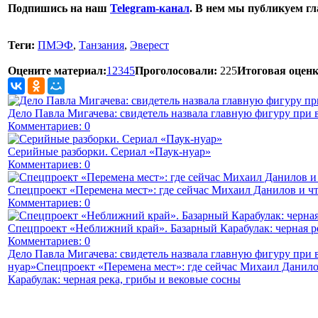
Подпишись на наш
Telegram-канал
. В нем мы публикуем г
Теги:
ПМЭФ
,
Танзания
,
Эверест
Оцените материал:
1
2
3
4
5
Проголосовали:
225
Итоговая оценк
Дело Павла Мигачева: свидетель назвала главную фигуру при 
Комментариев: 0
Серийные разборки. Сериал «Паук-нуар»
Комментариев: 0
Спецпроект «Перемена мест»: где сейчас Михаил Данилов и чт
Комментариев: 0
Спецпроект «Неближний край». Базарный Карабулак: черная р
Комментариев: 0
Дело Павла Мигачева: свидетель назвала главную фигуру при
нуар»
Спецпроект «Перемена мест»: где сейчас Михаил Данило
Карабулак: черная река, грибы и вековые сосны