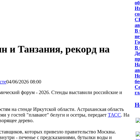
о
Из
со
СК
ав
В 
не
Го
 и Танзания, рекорд на
В 
Де
пр
На
ав
Но
бе
04/06/2026 08:00
Се
ический форум - 2026. Стенды выставили российские и
гл
Н
стям на стенде Иркутской области. Астраханская область
ми у гостей "плавают" белуги и осетры, передает
ТАСС
. На
ворящее дерево.
тавщиков, которых привезло правительство Москвы.
нутри - печенье с предсказаниями, бутылки воды и