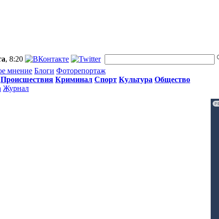
та
, 8:20
ое мнение
Блоги
Фоторепортаж
Происшествия
Криминал
Спорт
Культура
Общество
а
Журнал
Р