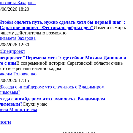
лизавета Захарова
/08/2026 18:20
Чтобы одолеть путь, нужно сделать хотя бы первый шаг":
 Саратове прошел "Фестиваль добрых дел"
Изменить мир к
учшему действительно возможно
лизавета Захарова
/08/2026 12:30
пецпроект "Перемена мест": где сейчас Михаил Данилов и
то с ним
В современной истории Саратовской области очень
асто всё решали именно кадры
аксим Головченко
/08/2026 17:15
еседа с инсайдером: что случилось с Владимиром
лимовым?
Слухи у нас
лена Микиртичева
логи