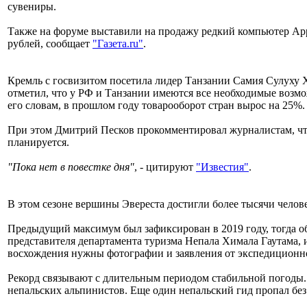
сувениры.
Также на форуме выставили на продажу редкий компьютер Appl
рублей, сообщает
"Газета.ru"
.
Кремль с госвизитом посетила лидер Танзании Самия Сулуху 
отметил, что у РФ и Танзании имеются все необходимые возм
его словам, в прошлом году товарооборот стран вырос на 25%.
При этом Дмитрий Песков прокомментировал журналистам, чт
планируется.
"Пока нет в повестке дня"
, - цитируют
"Известия"
.
В этом сезоне вершины Эвереста достигли более тысячи челове
Предыдущий максимум был зафиксирован в 2019 году, тогда о
представителя департамента туризма Непала Химала Гаутама, 
восхождения нужны фотографии и заявления от экспедиционн
Рекорд связывают с длительным периодом стабильной погоды. 
непальских альпинистов. Еще один непальский гид пропал без