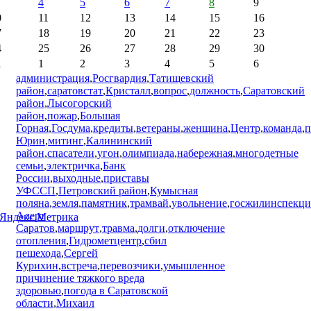
4
5
6
7
8
9
0
11
12
13
14
15
16
7
18
19
20
21
22
23
4
25
26
27
28
29
30
1
1
2
3
4
5
6
администрация
,
Росгвардия
,
Татищевский
район
,
саратовстат
,
Кристалл
,
вопрос
,
должность
,
Саратовский
район
,
Лысогорский
район
,
пожар
,
Большая
Горная
,
Госдума
,
кредиты
,
ветераны
,
женщина
,
Центр
,
команда
,
п
Юрин
,
митинг
,
Калининский
район
,
спасатели
,
угон
,
олимпиада
,
набережная
,
многодетные
семьи
,
электричка
,
Банк
России
,
выходные
,
приставы
УФССП
,
Петровский район
,
Кумысная
поляна
,
земля
,
памятник
,
трамвай
,
увольнение
,
госжилинспекци
Алерт
Саратов
,
маршрут
,
травма
,
долги
,
отключение
отопления
,
Гидрометцентр
,
сбил
пешехода
,
Сергей
Курихин
,
встреча
,
перевозчики
,
умышленное
причинение тяжкого вреда
здоровью
,
погода в Саратовской
области
,
Михаил