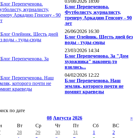
03/08/2026 18:00
Блог Перепеченова.
Футболисту, журналисту,
тренеру Аркадию Генсону - 90
лет
26/06/2026 16:30
Блог Олейник. Шесть дней без
воды - туды-сюды
23/03/2026 14:34
Блог Перепеченова. За "Дом
художника" наконец-то
взялись...
04/02/2026 12:22
Блог Перепеченова. Наш
земляк, которого почти не
помнят краеведы
иск по дате
08
Августа
2026
»
н
Вт
Ср
Чт
Пт
Сб
ВС
7
28
29
30
31
1
2