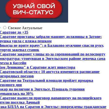
Свежие
Актуальные
Саратове до +35
Саратове приставы забрали машину должницы в Затоне:
вушка ушла с пляжа пешком
икогда не врите врачу": в Балаково мужчине спасли руку,
торую зажевал станок
Саратове закроют улицы из-за соревнований по велоспорту
окуратура: утонувшая в Энгельсском районе девочка сама
лезла в бассейн
ом Деникина" в Саратове ждет инвестора
Саратовской области с 10 августа изменится расписание
игородных поездов
Саратове на Театральной площади пройдет ярмарка
ходного дня
жар на полигоне в Энгельсе. Площадь тушения
меньшилась на 30%
Саратове вынесли приговор напавшему на полицейского
ителю поселка Дачный
ака БПЛА на Саратов и Энгельс: повреждены гражданские