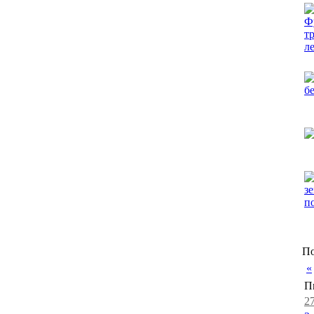
По
«
П
2