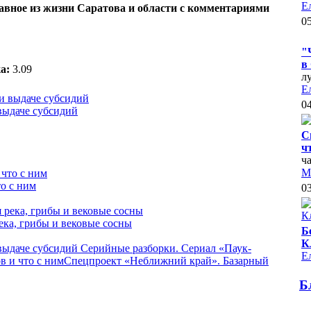
Е
лавное из жизни Саратова и области с комментариями
05
"
в
а:
3.09
л
Е
04
выдаче субсидий
С
ч
ч
М
о с ним
03
ека, грибы и вековые сосны
Б
К
 выдаче субсидий
Серийные разборки. Сериал «Паук-
Е
в и что с ним
Спецпроект «Неближний край». Базарный
Б