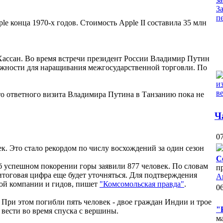
e конца 1970-х годов. Стоимость Apple II составила 35 млн
Хассан. Во время встречи президент России Владимир Путин
ожности для наращивания межгосударственной торговли. По
о ответного визита Владимира Путина в Танзанию пока не
Ч
07
к. Это стало рекордом по числу восхождений за один сезон
С
б успешном покорении горы заявили 877 человек. По словам
п
итоговая цифра еще будет уточняться. Для подтверждения
А
ой компании и гидов, пишет
"Комсомольская правда"
.
06
При этом погибли пять человек - двое граждан Индии и трое
"
 вести во время спуска с вершины.
м