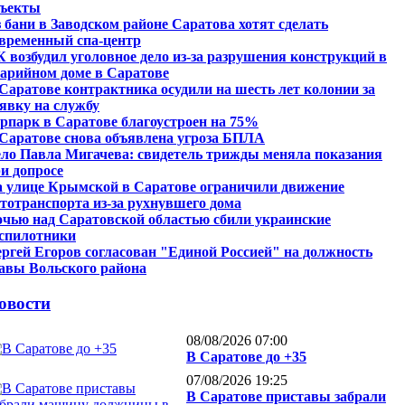
бъекты
 бани в Заводском районе Саратова хотят сделать
временный спа-центр
 возбудил уголовное дело из-за разрушения конструкций в
арийном доме в Саратове
Саратове контрактника осудили на шесть лет колонии за
явку на службу
рпарк в Саратове благоустроен на 75%
Саратове снова объявлена угроза БПЛА
ло Павла Мигачева: свидетель трижды меняла показания
и допросе
 улице Крымской в Саратове ограничили движение
тотранспорта из-за рухнувшего дома
чью над Саратовской областью сбили украинские
спилотники
ргей Егоров согласован "Единой Россией" на должность
авы Вольского района
овости
08/08/2026 07:00
В Саратове до +35
07/08/2026 19:25
В Саратове приставы забрали