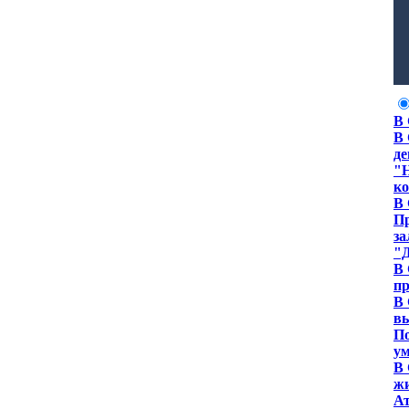
В 
В 
де
"Н
ко
В 
Пр
за
"Д
В 
пр
В 
вы
По
у
В 
ж
Ат