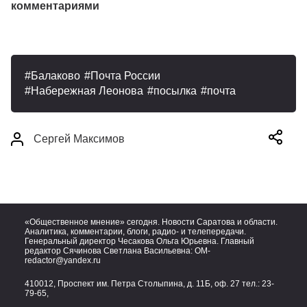
комментариями
Балаково
Почта России
Набережная Леонова
посылка
почта
Сергей Максимов
«Общественное мнение» сегодня. Новости Саратова и области.
Аналитика, комментарии, блоги, радио- и телепередачи.
Генеральный директор Чесакова Ольга Юрьевна. Главный
редактор Сячинова Светлана Васильевна:
OM-
redactor@yandex.ru
410012, Проспект им. Петра Столыпина, д. 11Б, оф. 27 тел.:
23-
79-65,