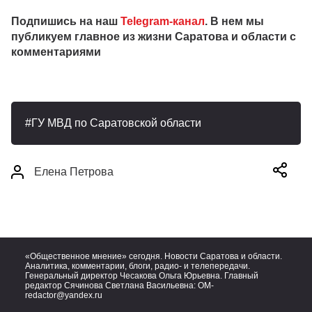
Подпишись на наш
Telegram-канал
. В нем мы
публикуем главное из жизни Саратова и области с
комментариями
ГУ МВД по Саратовской области
Елена Петрова
«Общественное мнение» сегодня. Новости Саратова и области.
Аналитика, комментарии, блоги, радио- и телепередачи.
Генеральный директор Чесакова Ольга Юрьевна. Главный
редактор Сячинова Светлана Васильевна:
OM-
redactor@yandex.ru