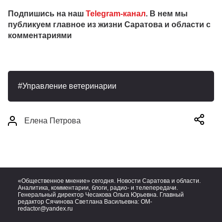
Подпишись на наш
Telegram-канал
. В нем мы
публикуем главное из жизни Саратова и области с
комментариями
Управление ветеринарии
Елена Петрова
«Общественное мнение» сегодня. Новости Саратова и области.
Аналитика, комментарии, блоги, радио- и телепередачи.
Генеральный директор Чесакова Ольга Юрьевна. Главный
редактор Сячинова Светлана Васильевна:
OM-
redactor@yandex.ru