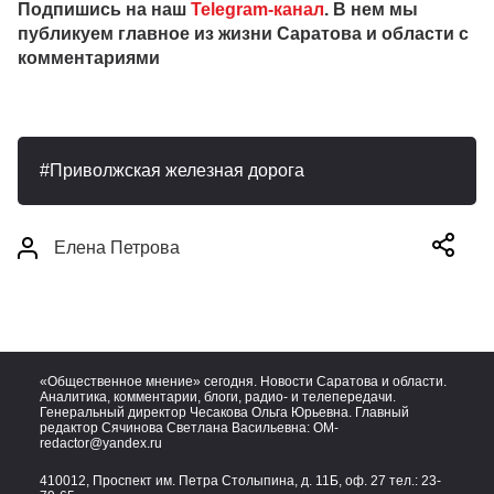
Подпишись на наш
Telegram-канал
. В нем мы
публикуем главное из жизни Саратова и области с
комментариями
Приволжская железная дорога
Елена Петрова
«Общественное мнение» сегодня. Новости Саратова и области.
Аналитика, комментарии, блоги, радио- и телепередачи.
Генеральный директор Чесакова Ольга Юрьевна. Главный
редактор Сячинова Светлана Васильевна:
OM-
redactor@yandex.ru
410012, Проспект им. Петра Столыпина, д. 11Б, оф. 27 тел.:
23-