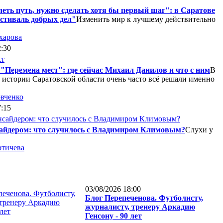
еть путь, нужно сделать хотя бы первый шаг": в Саратове
стиваль добрых дел"
Изменить мир к лучшему действительно
харова
2:30
"Перемена мест": где сейчас Михаил Данилов и что с ним
В
 истории Саратовской области очень часто всё решали именно
вченко
7:15
сайдером: что случилось с Владимиром Климовым?
Слухи у
тичева
03/08/2026 18:00
Блог Перепеченова. Футболисту,
журналисту, тренеру Аркадию
Генсону - 90 лет