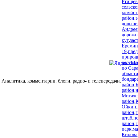
Ртищев
сельско
хозяйст
район
,
э
дольщи
Андрее
дорожн
кут
,
зас
Еремин
19
,
пред
природ
ресурс
по Сар
област
бондар
 Аналитика, комментарии, блоги, радио- и телепередачи.
район
,
Б
район
,
Мигаче
район
,
К
Ойкин
,
район
,
г
штаб
,
п
район
,
г
парк
,
м
Кирова