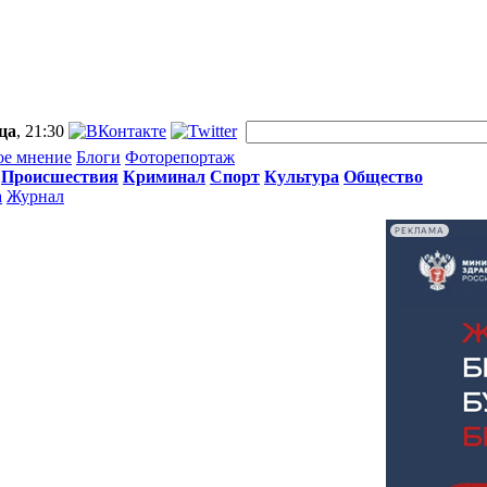
ца
, 21:30
ое мнение
Блоги
Фоторепортаж
Происшествия
Криминал
Спорт
Культура
Общество
а
Журнал
РЕКЛАМА