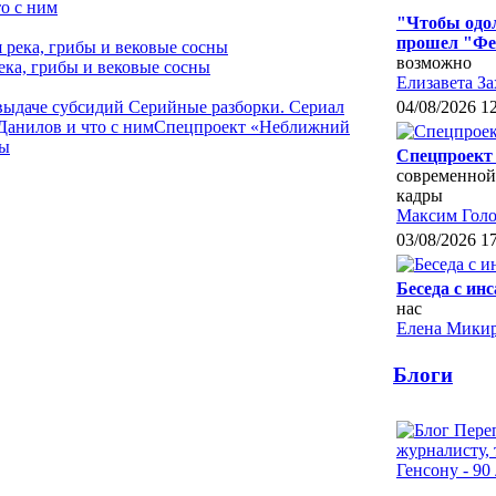
о с ним
"Чтобы одол
прошел "Фе
возможно
ека, грибы и вековые сосны
Елизавета За
 выдаче субсидий
Серийные разборки. Сериал
04/08/2026 1
Данилов и что с ним
Спецпроект «Неближний
ны
Спецпроект 
современной
кадры
Максим Голо
03/08/2026 1
Беседа с ин
нас
Елена Микир
Блоги