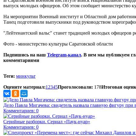
В Саратовском военном институте войск Национальной гвар
выпуск молодых офицеров. Об этом сообщает министерство ку
На мероприятии Военный институт и Областной дом работник
Танец подготовили выпускники под руководством хореографо
"Лейтенантский вальс" станет традицией молодых офицеров р
Фото - министерство культуры Саратовской области
Подпишись на наш
Telegram-канал
. В нем мы публикуем гл
комментариями
Теги:
минкульт
Оцените материал:
1
2
3
4
5
Проголосовали:
178
Итоговая оценк
Дело Павла Мигачева: свидетель назвала главную фигуру при 
Комментариев: 0
Серийные разборки. Сериал «Паук-нуар»
Комментариев: 0