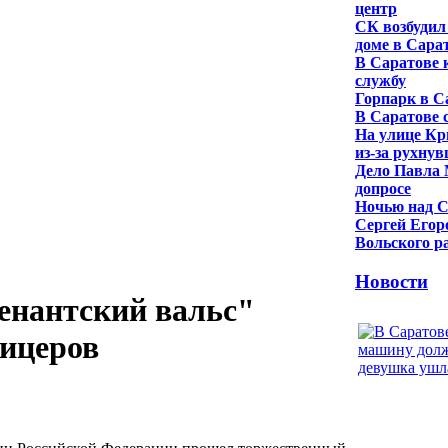
центр
СК возбудил
доме в Сара
В Саратове 
службу
Горпарк в С
В Саратове 
На улице Кр
из-за рухну
Дело Павла 
допросе
Ночью над С
Сергей Егор
Вольского р
Новости
енантский вальс"
фицеров