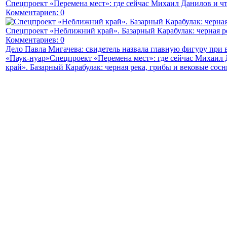
Спецпроект «Перемена мест»: где сейчас Михаил Данилов и чт
Комментариев: 0
Спецпроект «Неближний край». Базарный Карабулак: черная р
Комментариев: 0
Дело Павла Мигачева: свидетель назвала главную фигуру при
«Паук-нуар»
Спецпроект «Перемена мест»: где сейчас Михаил 
край». Базарный Карабулак: черная река, грибы и вековые сос