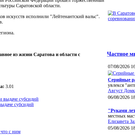
дии Российской Федерации прошел торжественный
льтуры Саратовской области.
ов искусств исполнили "Лейтенантский вальс".
в.
егиона.
Частное м
авное из жизни Саратова и области с
07/08/2026 1
Серийные р
увлекся "ан
а:
3.01
Август Домк
06/08/2026 1
выдаче субсидий
"Руками ле
местных мас
Елизавета За
05/08/2026 1