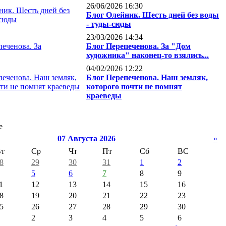
26/06/2026 16:30
Блог Олейник. Шесть дней без воды
- туды-сюды
23/03/2026 14:34
Блог Перепеченова. За "Дом
художника" наконец-то взялись...
04/02/2026 12:22
Блог Перепеченова. Наш земляк,
которого почти не помнят
краеведы
е
07
Августа
2026
»
т
Ср
Чт
Пт
Сб
ВС
8
29
30
31
1
2
5
6
7
8
9
1
12
13
14
15
16
8
19
20
21
22
23
5
26
27
28
29
30
2
3
4
5
6