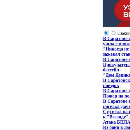
Свеж
В Саратове 
ушла с пля
"Никогда не
зажевал ста
В Саратове 
Прокуратура
бассейн
"Дом Деники
В Саратовск
поездов
В Саратове 
Пожар на по
В Саратове 
поселка Да
Суд взял на
к "Взгляду"
Атака БПЛА 
Из бани в З