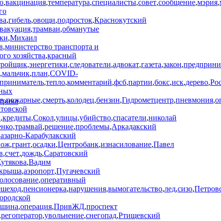
о
,
вакцинация
,
температура
,
специалисты
,
совет
,
сообщение
,
мэрия
,
го
ва
,
гибель
,
овощи
,
подросток
,
Краснокутский
вакуация
,
трамваи
,
обманутые
ки
,
Михаил
в
,
министерство транспорта и
ого хозяйства
,
красный
тройщик
,
энергетики
,
следователи
,
адвокат
,
газета
,
закон
,
предприни
,
мальчик
,
план
,
COVID-
приниматель
,
тепло
,
комментарий
,
фсб
,
партии
,
бокс
,
иск
,
дерево
,
Ро
ных
ов
,
пожарные
,
смерть
,
колодец
,
бензин
,
Гидрометцентр
,
пневмония
,
о
атовской
и
,
кредиты
,
Сокол
,
улицы
,
убийство
,
спасатели
,
николай
енко
,
трамвай
,
решение
,
проблемы
,
Аркадакский
азарно-Карабулакский
нож
,
грант
,
осадки
,
Центробанк
,
изнасилование
,
Павел
в
,
счет
,
дождь
,
Саратовский
утякова
,
Вадим
крыша
,
аэропорт
,
Пугачевский
олосование
,
оперативный
ешеход
,
пенсионерка
,
нарушения
,
вымогательство
,
лед
,
сизо
,
Петров
ородской
ашина
,
операция
,
ПривЖД
,
проспект
,
регоператор
,
увольнение
,
снегопад
,
Ртищевский