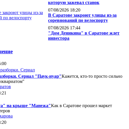
которую зажевал станок
07/08/2026 18:20
В Саратове закроют улицы из-за
соревнований по велоспорту
07/08/2026 17:44
"Дом Деникина" в Саратове ждет
инвестора
нение
6:00
азборки. Сериал "Паук-нуар"
Кажется, кто-то просто сильно
тиквариатом"
ратов
8:21
та" на крыше "Манежа"
Как в Саратове прошел маркет
теров
харова
8:20