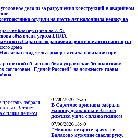
 уголовное дело из-за разрушения конструкций в аварийном
тове
контрактника осудили на шесть лет колонии за неявку на
аратове благоустроен на 75%
снова объявлена угроза БПЛА
ымской в Саратове ограничили движение автотранспорта
вшего дома
Мигачева: свидетель трижды меняла показания при
аратовской областью сбили украинские беспилотники
ов согласован "Единой Россией" на должность главы
айона
07/08/2026 19:25
В Саратове приставы забрали
машину должницы в Затоне:
девушка ушла с пляжа пешком
07/08/2026 18:40
"Никогда не врите врачу": в
Балаково мужчине спасли руку,