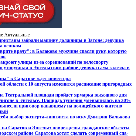
ие
Актуальные
приставы забрали машину должницы в Затоне: девушка
жа пешком
 врите врачу": в Балаково мужчине спасли руку, которую
нок
закроют улицы из-за соревнований по велоспорту
: утонувшая в Энгельсском районе девочка сама залезла в
на" в Саратове ждет инвестора
ой области с 10 августа изменится расписание пригородных
на Театральной площади пройдет ярмарка выходного дня
лигоне в Энгельсе. Площадь тушения уменьшилась на 30%
вынесли приговор напавшему на полицейского жителю
чный
 себя выбор эксперта-лингвиста по иску Дмитрия Валькова
на Саратов и Энгельс: повреждены гражданские объекты
аводском районе Саратова хотят сделать современный спа-