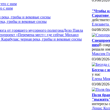
05/08/2026
о с ним
"Чтобы од
Саратове
действите
ека, грибы и вековые сосны
Елизавета
04/08/2026
мога от горящего мусорного полигона
Дело Павла
ецпроект «Перемена мест»: где сейчас Михаил
Карабулак: черная река, грибы и вековые сосны
Спецпроек
ним
В совр
решали им
Максим Го
03/08/2026
Беседа с 
у нас
Елена Мик
03/08/2026
Поля бран
"выжить"
интересы 
Денис Ко