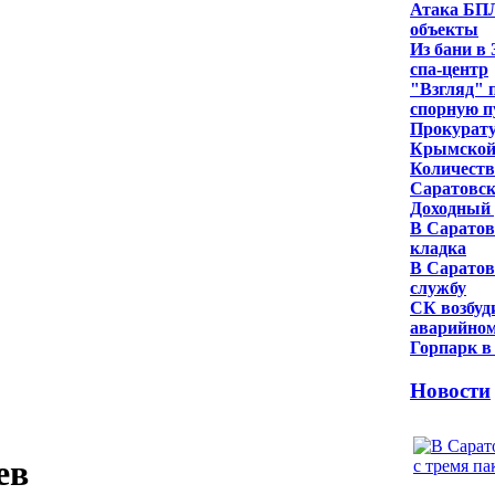
Атака БПЛ
объекты
Из бани в
спа-центр
"Взгляд" 
спорную 
Прокурату
Крымской
Количеств
Саратовск
Доходный 
В Саратов
кладка
В Саратов
службу
СК возбуд
аварийном
Горпарк в
Новости
ев