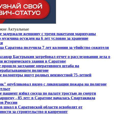
жие
Актуальные
е задержали женщину с тремя пакетами марихуаны
 мужчина осужден на 6 лет условно за хранение
ки
а Саратова получила 7 лет колонии за убийство сожителя
ксандр Бастрыкин затребовал отчет о расследовании дела о
и исторического здания в Саратове
е прошло заседание оперативного штаба на
рерабатывающем полигоне
е волонтеры ищут родных неизвестной 75-летней
к" опубликовал видео с ликвидации пожара на полигоне
ельсе
 пациент избил соседа по палате тростью до смерти
аршему - 85 лет: в Саратове началась Спартакиада
ов России
в школ в Саратовской области освободят от
нности за строительство и капремонт