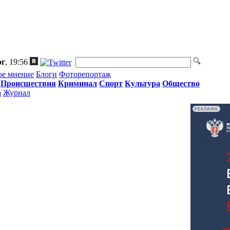
рг
, 19:56
ое мнение
Блоги
Фоторепортаж
Происшествия
Криминал
Спорт
Культура
Общество
а
Журнал
РЕКЛАМА