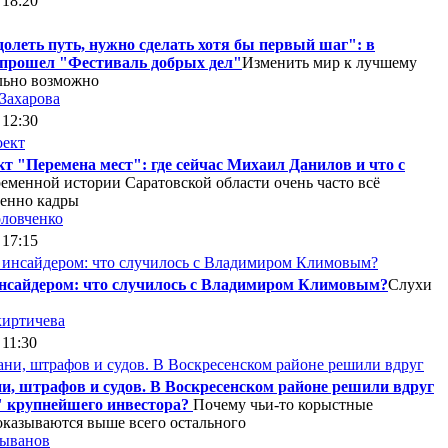
 18:20
олеть путь, нужно сделать хотя бы первый шаг": в
 прошел "Фестиваль добрых дел"
Изменить мир к лучшему
льно возможно
 Захарова
 12:30
т "Перемена мест": где сейчас Михаил Данилов и что с
еменной истории Саратовской области очень часто всё
енно кадры
ловченко
 17:15
инсайдером: что случилось с Владимиром Климовым?
Слухи
иртичева
 11:30
и, штрафов и судов. В Воскресенском районе решили вдруг
 крупнейшего инвестора?
Почему чьи-то корыстные
оказываются выше всего остального
лыванов