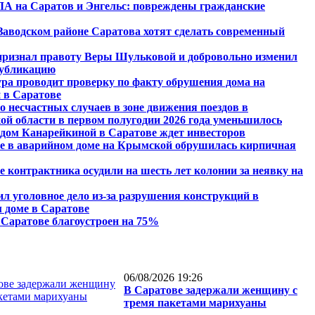
А на Саратов и Энгельс: повреждены гражданские
 Заводском районе Саратова хотят сделать современный
признал правоту Веры Шульковой и добровольно изменил
публикацию
ра проводит проверку по факту обрушения дома на
 в Саратове
о несчастных случаев в зоне движения поездов в
ой области в первом полугодии 2026 года уменьшилось
дом Канарейкиной в Саратове ждет инвесторов
е в аварийном доме на Крымской обрушилась кирпичная
е контрактника осудили на шесть лет колонии за неявку на
ил уголовное дело из-за разрушения конструкций в
 доме в Саратове
 Саратове благоустроен на 75%
06/08/2026 19:26
В Саратове задержали женщину с
тремя пакетами марихуаны