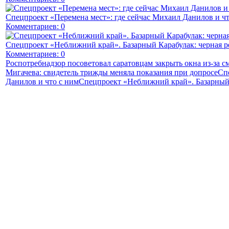
Спецпроект «Перемена мест»: где сейчас Михаил Данилов и чт
Комментариев: 0
Спецпроект «Неближний край». Базарный Карабулак: черная р
Комментариев: 0
Роспотребнадзор посоветовал саратовцам закрыть окна из-за с
Мигачева: свидетель трижды меняла показания при допросе
Сп
Данилов и что с ним
Спецпроект «Неближний край». Базарный 