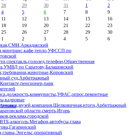
28
29
30
31
1
2
4
5
6
7
8
9
11
12
13
14
15
16
18
19
20
21
22
23
25
26
27
28
29
30
1
2
3
4
5
6
ская
,
СМИ
,
Аркадакский
н
,
минтранс
,
кафе
,
тепло
,
УФССП по
товской
сти
,
спектакль
,
гололед
,
телефон
,
Общественная
та
,
УМВД по Саратову
,
Балашовский
н
,
требования
,
животные
,
Кировский
нный суд
,
Арбитражный
Контакте
,
пенсионер
,
парк
рителей
оса
,
должность
,
коммунисты
,
УФАС
,
опрос
,
ремонтные
ты
,
кадровые
становки
,
музей
,
компания
,
Шелковичная
,
итоги
,
Арбитражный
Саратовской области
,
смерть
,
Игорь
ков
,
реклама
,
городской
ВТБ
,
алкоголь
,
Мегафон
,
автобусы
,
глава
това
,
Гагаринский
н
,
главы
,
Энгельс
,
оперативный