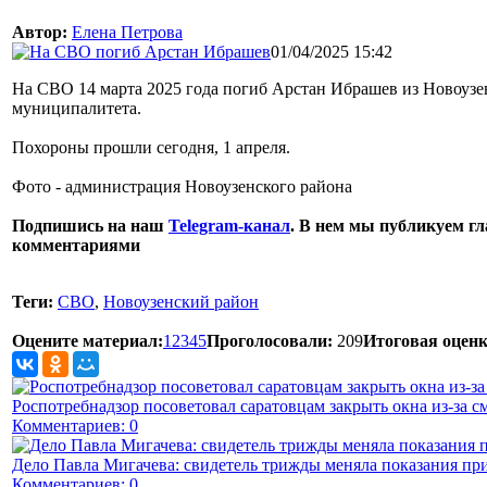
Автор:
Елена Петрова
01/04/2025 15:42
На СВО 14 марта 2025 года погиб Арстан Ибрашев из Новоузе
муниципалитета.
Похороны прошли сегодня, 1 апреля.
Фото - администрация Новоузенского района
Подпишись на наш
Telegram-канал
. В нем мы публикуем гл
комментариями
Теги:
СВО
,
Новоузенский район
Оцените материал:
1
2
3
4
5
Проголосовали:
209
Итоговая оценк
Роспотребнадзор посоветовал саратовцам закрыть окна из-за с
Комментариев: 0
Дело Павла Мигачева: свидетель трижды меняла показания пр
Комментариев: 0