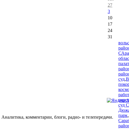
27
3
10
17
24
31
воль
райо
САра
обла
пала
райо
райо
суд
,
В
поко
косм
рабо
пере
суд 
Дюжа
парк
,
 Аналитика, комментарии, блоги, радио- и телепередачи.
Сара
райо