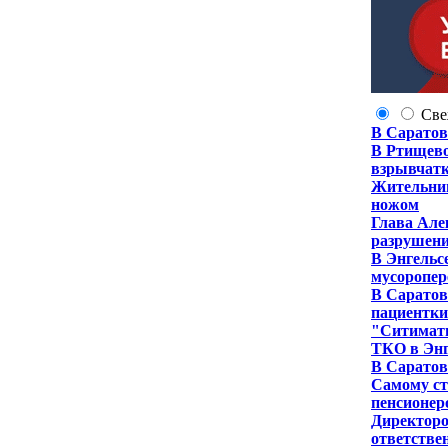
Све
В Саратов
В Ртищево
взрывчат
Жительниц
ножом
Глава Але
разрушени
В Энгельс
мусоропе
В Саратов
пациентки
"Ситимати
ТКО в Энг
В Саратове
Самому ст
пенсионер
Директоро
ответстве