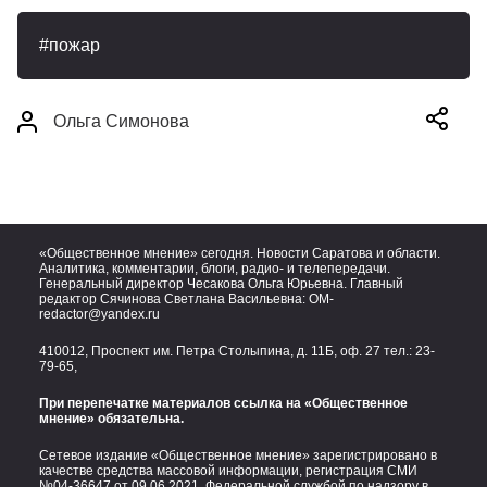
пожар
Ольга Симонова
«Общественное мнение» сегодня. Новости Саратова и области.
Аналитика, комментарии, блоги, радио- и телепередачи.
Генеральный директор Чесакова Ольга Юрьевна. Главный
редактор Сячинова Светлана Васильевна:
OM-
redactor@yandex.ru
410012, Проспект им. Петра Столыпина, д. 11Б, оф. 27 тел.:
23-
79-65,
При перепечатке материалов ссылка на «Общественное
мнение» обязательна.
Сетевое издание «Общественное мнение» зарегистрировано в
качестве средства массовой информации, регистрация СМИ
№04-36647 от 09.06.2021. Федеральной службой по надзору в