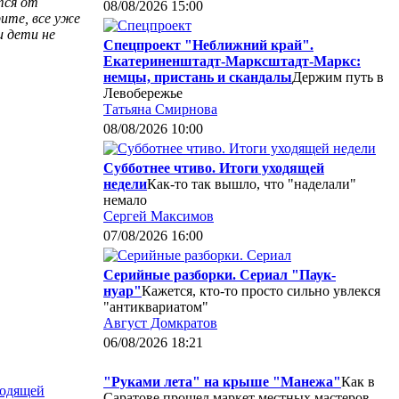
тся от
08/08/2026 15:00
рите, все уже
и дети не
Спецпроект "Неближний край".
Екатериненштадт-Марксштадт-Маркс:
немцы, пристань и скандалы
Держим путь в
Левобережье
Татьяна Смирнова
08/08/2026 10:00
Субботнее чтиво. Итоги уходящей
недели
Как-то так вышло, что "наделали"
немало
Сергей Максимов
07/08/2026 16:00
Серийные разборки. Сериал "Паук-
нуар"
Кажется, кто-то просто сильно увлекся
"антиквариатом"
Август Домкратов
06/08/2026 18:21
"Руками лета" на крыше "Манежа"
Как в
ходящей
Саратове прошел маркет местных мастеров