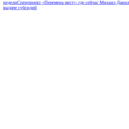
недели
Спецпроект «Перемена мест»: где сейчас Михаил Данил
выдаче субсидий