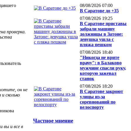
адавшего
08/08/2026 07:00
В Саратове до +35
07/08/2026 19:25
В Саратове приставы
забрали машину
на проверка.
должницы в Затоне:
льства
девушка ушла с
пляжа пешком
07/08/2026 18:40
"Никогда не врите
врачу": в Балаково
ользователь
мужчине спасли руку,
которую зажевал
станок
07/08/2026 18:20
хотите, он не
В Саратове закроют
 и сколько
улицы из-за
соревнований по
велоспорту
шникова
Частное мнение
 вы и все в