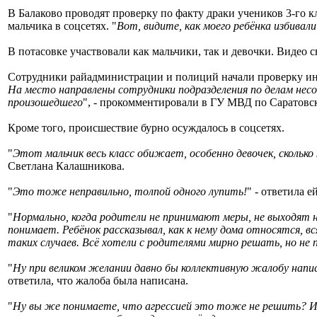
В Балаково проводят проверку по факту драки учеников 3-го 
мальчика в соцсетях. "
Вот, видите, как моего ребёнка избивали
В потасовке участвовали как мальчики, так и девочки. Видео с
Сотрудники райадминистрации и полиций начали проверку ин
На место направлены сотрудники подразделения по делам нес
произошедшего
", - прокомментировали в ГУ МВД по Саратовск
Кроме того, происшествие бурно осуждалось в соцсетях.
"
Этот мальчик весь класс обижает, особенно девочек, сколько 
Светлана Калашникова.
"
Это тоже неправильно, толпой одного лупить!
" - ответила 
"
Нормально, когда родители не принимают меры, не выходят на
понимает. Ребёнок рассказывал, как к нему дома относятся, вс
таких случаев. Всё хотели с родителями мирно решать, но не 
"
Ну при великом желании давно бы коллективную жалобу напис
ответила, что жалоба была написана.
"
Ну вы же понимаете, что агрессией это тоже не решить? Ил