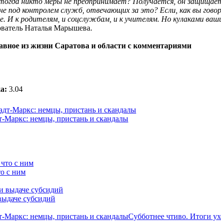
му тогда никто меры не предпринимает? Получается, он защищае
не под контролем служб, отвечающих за это? Если, как вы гово
е. И к родителям, и соцслужбам, и к учителям. Но кулаками ваш
ователь Наталья Марышева.
лавное из жизни Саратова и области с комментариями
а:
3.04
-Маркс: немцы, пристань и скандалы
о с ним
выдаче субсидий
-Маркс: немцы, пристань и скандалы
Субботнее чтиво. Итоги у