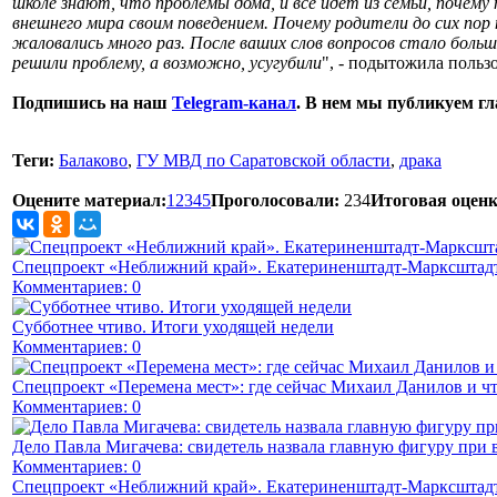
школе знают, что проблемы дома, и всё идет из семьи, поче
внешнего мира своим поведением. Почему родители до сих пор 
жаловались много раз. После ваших слов вопросов стало больш
решили проблему, а возможно, усугубили
", - подытожила польз
Подпишись на наш
Telegram-канал
. В нем мы публикуем г
Теги:
Балаково
,
ГУ МВД по Саратовской области
,
драка
Оцените материал:
1
2
3
4
5
Проголосовали:
234
Итоговая оценк
Спецпроект «Неближний край». Екатериненштадт-Марксштадт
Комментариев: 0
Субботнее чтиво. Итоги уходящей недели
Комментариев: 0
Спецпроект «Перемена мест»: где сейчас Михаил Данилов и чт
Комментариев: 0
Дело Павла Мигачева: свидетель назвала главную фигуру при 
Комментариев: 0
Спецпроект «Неближний край». Екатериненштадт-Марксштадт