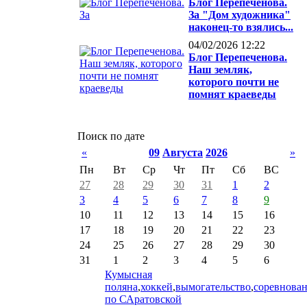
Блог Перепеченова.
За "Дом художника"
наконец-то взялись...
04/02/2026 12:22
Блог Перепеченова.
Наш земляк,
которого почти не
помнят краеведы
Поиск по дате
«
09
Августа
2026
»
Пн
Вт
Ср
Чт
Пт
Сб
ВС
27
28
29
30
31
1
2
3
4
5
6
7
8
9
10
11
12
13
14
15
16
17
18
19
20
21
22
23
24
25
26
27
28
29
30
31
1
2
3
4
5
6
Кумысная
поляна
,
хоккей
,
вымогательство
,
соревнова
по САратовской