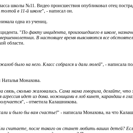
класса школы №11. Видео происшествия опубликовал отец постр
 толпой в 11-й школе
", - написал он.
нимала одна из учениц.
цидента. "
По факту инцидента, произошедшего в школе, назначе
овершеннолетних. В настоящее время выясняются все обстояте
ой области.
жалоб было на него. Класс собрался и дали люлей
", - написала п
ей Наталья Монахова.
 связь, сколько жаловались. Сама мама говорила, делайте, что 
я агрессия идет из дома. ножницами в лоб кинет, карандаш в глаз
получается
", - отметила Калашникова.
али и было бы вам счастье!
" - написала Монахова, на что Кала
и считаете, после такого он станет любить ваших детей? Если