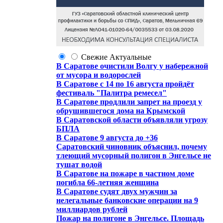
Свежие
Актуальные
В Саратове очистили Волгу у набережной
от мусора и водорослей
В Саратове с 14 по 16 августа пройдёт
фестиваль "Палитра ремесел"
В Саратове продлили запрет на проезд у
обрушившегося дома на Крымской
В Саратовской области объявляли угрозу
БПЛА
В Саратове 9 августа до +36
Саратовский чиновник объяснил, почему
тлеющий мусорный полигон в Энгельсе не
тушат водой
В Саратове на пожаре в частном доме
погибла 66-летняя женщина
В Саратове судят двух мужчин за
нелегальные банковские операции на 9
миллиардов рублей
Пожар на полигоне в Энгельсе. Площадь