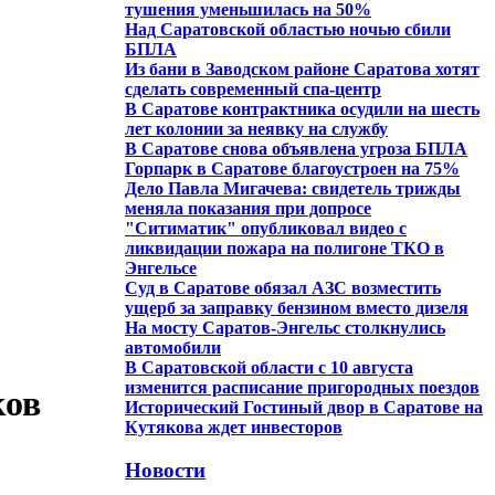
тушения уменьшилась на 50%
Над Саратовской областью ночью сбили
БПЛА
Из бани в Заводском районе Саратова хотят
сделать современный спа-центр
В Саратове контрактника осудили на шесть
лет колонии за неявку на службу
В Саратове снова объявлена угроза БПЛА
Горпарк в Саратове благоустроен на 75%
Дело Павла Мигачева: свидетель трижды
меняла показания при допросе
"Ситиматик" опубликовал видео с
ликвидации пожара на полигоне ТКО в
Энгельсе
Суд в Саратове обязал АЗС возместить
ущерб за заправку бензином вместо дизеля
На мосту Саратов-Энгельс столкнулись
автомобили
В Саратовской области с 10 августа
изменится расписание пригородных поездов
ков
Исторический Гостиный двор в Саратове на
Кутякова ждет инвесторов
Новости