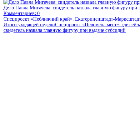
Дело Павла Мигачева: свидетель назвала главную фигуру при 
Комментариев: 0
Спецпроект «Неближний край». Екатериненштадт-Марксштадт
Итоги уходящей недели
Спецпроект «Перемена мест»: где сейч
свидетель назвала главную фигуру при выдаче субсидий