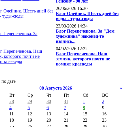
Генсону - 90 лет
26/06/2026 16:30
Блог Олейник. Шесть дней без
воды - туды-сюды
23/03/2026 14:34
Блог Перепеченова. За "Дом
художника" наконец-то
взялись...
04/02/2026 12:22
Блог Перепеченова. Наш
земляк, которого почти не
помнят краеведы
 по дате
08
Августа
2026
»
Вт
Ср
Чт
Пт
Сб
ВС
28
29
30
31
1
2
4
5
6
7
8
9
11
12
13
14
15
16
18
19
20
21
22
23
25
26
27
28
29
30