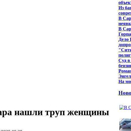
объе
Из ба
совре
В Сар
неявк
В Сар
Горпа
Дело 
допро
"Сити
полиг
Суд в
бензи
Роман
Энгел
На мо
Ново
жара нашли труп женщины