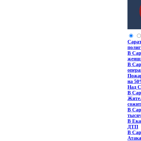
Сарат
полиг
В Сар
женщ
В Сар
опера
Пожар
на 5
Над С
В Сар
Жител
сожит
В Сар
тысяч
В Ека
ДТП
В Сар
Атака