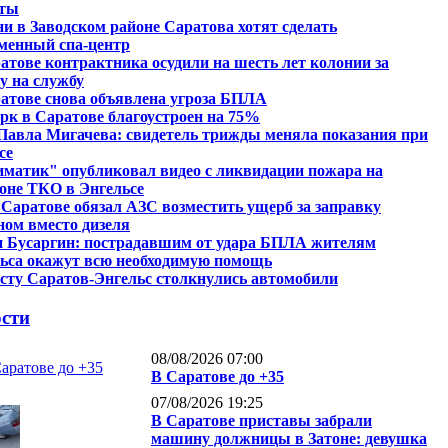
кты
ни в Заводском районе Саратова хотят сделать
менный спа-центр
атове контрактника осудили на шесть лет колонии за
у на службу
атове снова объявлена угроза БПЛА
рк в Саратове благоустроен на 75%
Павла Мигачева: свидетель трижды меняла показания при
се
матик" опубликовал видео с ликвидации пожара на
оне ТКО в Энгельсе
 Саратове обязал АЗС возместить ущерб за заправку
ном вместо дизеля
 Бусаргин: пострадавшим от удара БПЛА жителям
ьса окажут всю необходимую помощь
сту Саратов-Энгельс столкнулись автомобили
сти
08/08/2026 07:00
В Саратове до +35
07/08/2026 19:25
В Саратове приставы забрали
машину должницы в Затоне: девушка