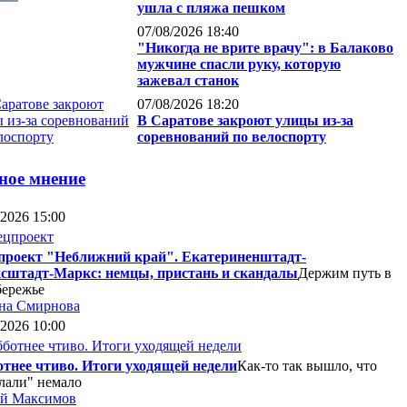
ушла с пляжа пешком
07/08/2026 18:40
"Никогда не врите врачу": в Балаково
мужчине спасли руку, которую
зажевал станок
07/08/2026 18:20
В Саратове закроют улицы из-за
соревнований по велоспорту
ное мнение
/2026 15:00
проект "Неближний край". Екатериненштадт-
сштадт-Маркс: немцы, пристань и скандалы
Держим путь в
бережье
на Смирнова
/2026 10:00
тнее чтиво. Итоги уходящей недели
Как-то так вышло, что
лали" немало
ей Максимов