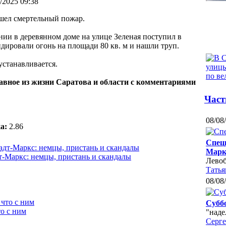
/2025 09:38
ошел смертельный пожар.
ии в деревянном доме на улице Зеленая поступил в
дировали огонь на площади 80 кв. м и нашли труп.
устанавливается.
лавное из жизни Саратова и области с комментариями
Част
08/08
а:
2.86
Спец
Марк
-Маркс: немцы, пристань и скандалы
Лево
Татья
08/08
Суббо
о с ним
"наде
Серг