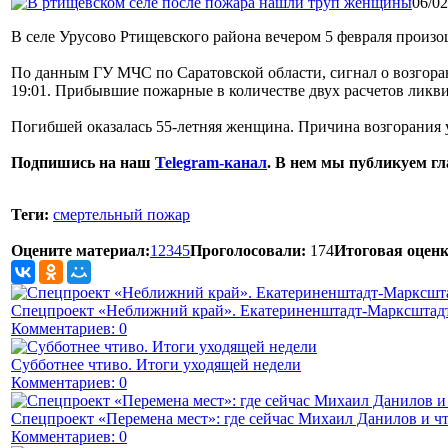
06/02
В селе Урусово Ртищевского района вечером 5 февраля произ
По данным ГУ МЧС по Саратовской области, сигнал о возгоран
19:01. Прибывшие пожарные в количестве двух расчетов ликви
Погибшей оказалась 55-летняя женщина. Причина возгорания 
Подпишись на наш
Telegram-канал
. В нем мы публикуем г
Теги:
смертельный пожар
Оцените материал:
1
2
3
4
5
Проголосовали:
174
Итоговая оценк
Спецпроект «Неближний край». Екатериненштадт-Марксштадт
Комментариев: 0
Субботнее чтиво. Итоги уходящей недели
Комментариев: 0
Спецпроект «Перемена мест»: где сейчас Михаил Данилов и чт
Комментариев: 0