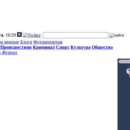
та
, 16:29
ое мнение
Блоги
Фоторепортаж
Происшествия
Криминал
Спорт
Культура
Общество
а
Журнал
РЕКЛА