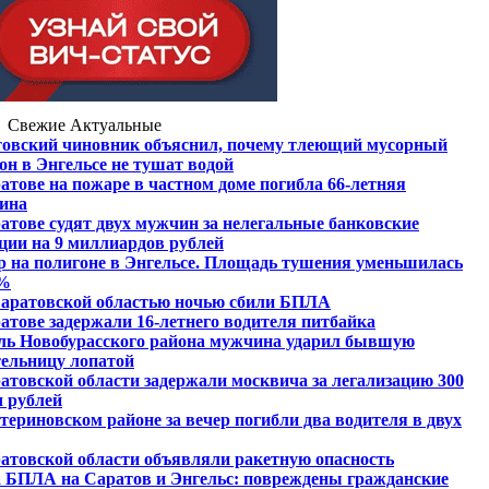
Свежие
Актуальные
овский чиновник объяснил, почему тлеющий мусорный
он в Энгельсе не тушат водой
атове на пожаре в частном доме погибла 66-летняя
ина
атове судят двух мужчин за нелегальные банковские
ции на 9 миллиардов рублей
 на полигоне в Энгельсе. Площадь тушения уменьшилась
0%
аратовской областью ночью сбили БПЛА
атове задержали 16-летнего водителя питбайка
ь Новобурасского района мужчина ударил бывшую
ельницу лопатой
атовской области задержали москвича за легализацию 300
 рублей
териновском районе за вечер погибли два водителя в двух
атовской области объявляли ракетную опасность
 БПЛА на Саратов и Энгельс: повреждены гражданские