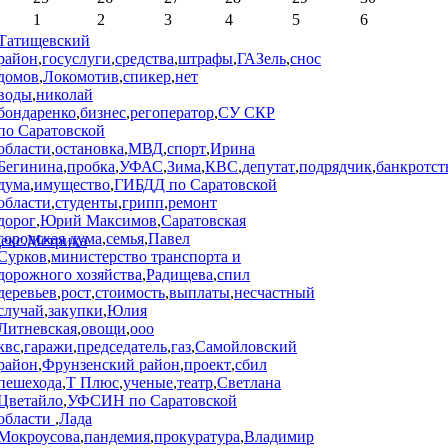
1
2
3
4
5
6
Татищевский
район
,
госуслуги
,
средства
,
штрафы
,
ГАЗель
,
снос
домов
,
Локомотив
,
спикер
,
нет
воды
,
николай
бондаренко
,
бизнес
,
регоператор
,
СУ СКР
по Саратовской
области
,
остановка
,
МВД
,
спорт
,
Ирина
Бегинина
,
пробка
,
УФАС
,
Зима
,
КВС
,
депутат
,
подрядчик
,
банкротст
дума
,
имущество
,
ГИБДД по Саратовской
области
,
студенты
,
грипп
,
ремонт
дорог
,
Юрий Максимов
,
Саратовская
городская дума
,
семья
,
Павел
Сурков
,
министерство транспорта и
дорожного хозяйства
,
Радищева
,
спил
деревьев
,
рост
,
стоимость
,
выплаты
,
несчастный
случай
,
закупки
,
Юлия
Литневская
,
овощи
,
ооо
квс
,
гаражи
,
председатель
,
газ
,
Самойловский
район
,
Фрунзенский район
,
проект
,
сбил
пешехода
,
Т Плюс
,
ученые
,
театр
,
Светлана
Цветайло
,
УФСИН по Саратовской
области
,
Лада
Мокроусова
,
пандемия
,
прокуратура
,
Владимир