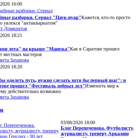
/2026 16:00
йные разборки. Сериал "Паук-нуар"
Кажется, кто-то просто
о увлекся "антиквариатом"
т Домкратов
/2026 18:21
ами лета" на крыше "Манежа"
Как в Саратове прошел
т местных мастеров
вета Захарова
/2026 18:20
ы одолеть путь, нужно сделать хотя бы первый шаг": в
тове прошел "Фестиваль добрых дел"
Изменить мир к
му действительно возможно
вета Захарова
ги
03/08/2026 18:00
Блог Перепеченова. Футболисту,
журналисту, тренеру Аркадию