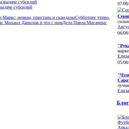
07/08
выдаче субсидий
Сери
-Маркс: немцы, пристань и скандалы
Субботнее чтиво.
сильн
ас Михаил Данилов и что с ним
Дело Павла Мигачева:
Авгус
06/08
"Рук
марке
Елиза
05/08
"Чтоб
Сара
лучше
Елиза
Бло