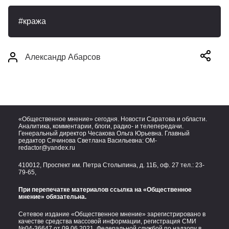
кража
Александр Абарсов
«Общественное мнение» сегодня. Новости Саратова и области.
Аналитика, комментарии, блоги, радио- и телепередачи.
Генеральный директор Чесакова Ольга Юрьевна. Главный
редактор Сячинова Светлана Васильевна:
OM-
redactor@yandex.ru
410012, Проспект им. Петра Столыпина, д. 11Б, оф. 27 тел.:
23-
79-65,
При перепечатке материалов ссылка на «Общественное
мнение» обязательна.
Сетевое издание «Общественное мнение» зарегистрировано в
качестве средства массовой информации, регистрация СМИ
№04-36647 от 09.06.2021. Федеральной службой по надзору в