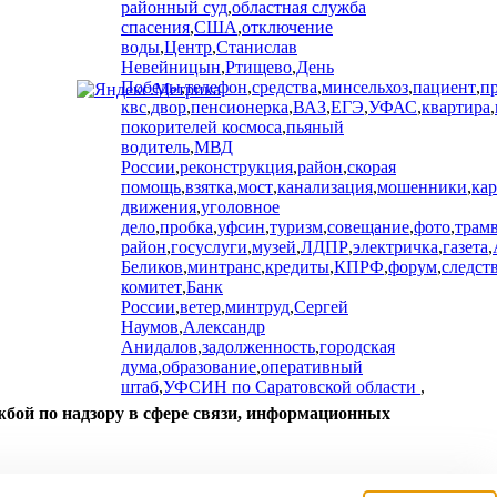
районный суд
,
областная служба
спасения
,
США
,
отключение
воды
,
Центр
,
Станислав
Невейницын
,
Ртищево
,
День
Победы
,
телефон
,
средства
,
минсельхоз
,
пациент
,
п
квс
,
двор
,
пенсионерка
,
ВАЗ
,
ЕГЭ
,
УФАС
,
квартира
,
покорителей космоса
,
пьяный
водитель
,
МВД
России
,
реконструкция
,
район
,
скорая
помощь
,
взятка
,
мост
,
канализация
,
мошенники
,
ка
движения
,
уголовное
дело
,
пробка
,
уфсин
,
туризм
,
совещание
,
фото
,
трам
район
,
госуслуги
,
музей
,
ЛДПР
,
электричка
,
газета
,
Беликов
,
минтранс
,
кредиты
,
КПРФ
,
форум
,
следст
комитет
,
Банк
России
,
ветер
,
минтруд
,
Сергей
Наумов
,
Александр
Анидалов
,
задолженность
,
городская
дума
,
образование
,
оперативный
штаб
,
УФСИН по Саратовской области
,
жбой по надзору в сфере связи, информационных