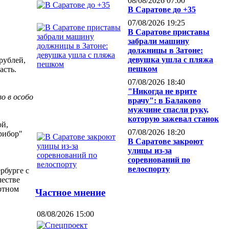
08/08/2026 07:00
В Саратове до +35
07/08/2026 19:25
В Саратове приставы
забрали машину
должницы в Затоне:
девушка ушла с пляжа
рублей,
пешком
асть.
07/08/2026 18:40
"Никогда не врите
о в особо
врачу": в Балаково
мужчине спасли руку,
которую зажевал станок
ой,
07/08/2026 18:20
рибор"
В Саратове закроют
улицы из-за
соревнований по
велоспорту
рбурге с
честве
ртном
Частное мнение
08/08/2026 15:00