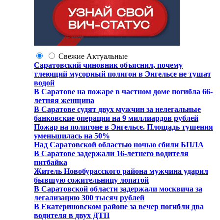
Свежие
Актуальные
Саратовский чиновник объяснил, почему
тлеющий мусорный полигон в Энгельсе не тушат
водой
В Саратове на пожаре в частном доме погибла 66-
летняя женщина
В Саратове судят двух мужчин за нелегальные
банковские операции на 9 миллиардов рублей
Пожар на полигоне в Энгельсе. Площадь тушения
уменьшилась на 50%
Над Саратовской областью ночью сбили БПЛА
В Саратове задержали 16-летнего водителя
питбайка
Житель Новобурасского района мужчина ударил
бывшую сожительницу лопатой
В Саратовской области задержали москвича за
легализацию 300 тысяч рублей
В Екатериновском районе за вечер погибли два
водителя в двух ДТП