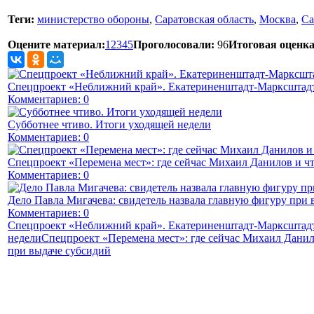
Теги:
министерство обороны
,
Саратовская область
,
Москва
,
Са
Оцените материал:
1
2
3
4
5
Проголосовали:
96
Итоговая оценка
Спецпроект «Неближний край». Екатериненштадт-Марксштадт
Комментариев: 0
Субботнее чтиво. Итоги уходящей недели
Комментариев: 0
Спецпроект «Перемена мест»: где сейчас Михаил Данилов и чт
Комментариев: 0
Дело Павла Мигачева: свидетель назвала главную фигуру при 
Комментариев: 0
Спецпроект «Неближний край». Екатериненштадт-Марксштадт
недели
Спецпроект «Перемена мест»: где сейчас Михаил Данил
при выдаче субсидий