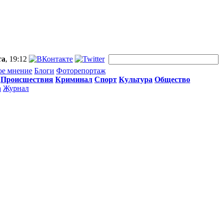
та
, 19:12
ое мнение
Блоги
Фоторепортаж
Происшествия
Криминал
Спорт
Культура
Общество
а
Журнал