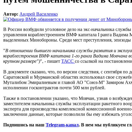
Автор:
Андрей Василенко
В России возбудили уголовное дело на экс-начальника службы
управления кораблестроением ВМФ капитала I ранга Вадима 
выделенных Минобороны. Среди мест преступления, эпизоды п
"
В отношении бывшего начальника службы развития и эксплу
кораблестроения ВМФ капитана 1-го ранга Вадима Мовчана во
крупном размере")
", - пишет
ТАСС
со ссылкой на постановлени
В документе сказано, что, по версии следствия, с сентября по
Саратовской и Мурманской областях использовал свое служеб
Муталибом Эмиралиевым и главой АО "Союз-М" Замиром Ахм
исполнении госконтрактов почти 500 млн рублей.
Также в постановлении указано, что Мовчан, узнав о возбужде
заместителем начальника службы эксплуатации ракетного воо
эксперта для производства комплексной комиссионной военно-
заключении данные, которые позволили бы ему избежать угол
Подпишись на наш
Telegram-канал
. В нем мы публикуем г