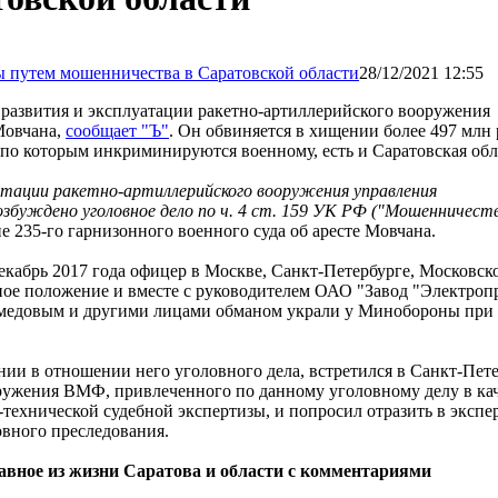
28/12/2021 12:55
 развития и эксплуатации ракетно-артиллерийского вооружения
Мовчана,
сообщает "Ъ"
. Он обвиняется в хищении более 497 млн 
о которым инкриминируются военному, есть и Саратовская обл
атации ракетно-артиллерийского вооружения управления
збуждено уголовное дело по ч. 4 ст. 159 УК РФ ("Мошенничеств
е 235-го гарнизонного военного суда об аресте Мовчана.
 декабрь 2017 года офицер в Москве, Санкт-Петербурге, Московск
ное положение и вместе с руководителем ОАО "Завод "Электроп
едовым и другими лицами обманом украли у Минобороны при
нии в отношении него уголовного дела, встретился в Санкт-Пете
ружения ВМФ, привлеченного по данному уголовному делу в ка
технической судебной экспертизы, и попросил отразить в экспе
овного преследования.
лавное из жизни Саратова и области с комментариями