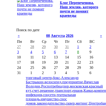
Блог Перепеченова.
Наш земляк, которого
почти не помнят
краеведы
Поиск по дате
«
08
Августа
2026
»
Пн
Вт
Ср
Чт
Пт
Сб
ВС
27
28
29
30
31
1
2
3
4
5
6
7
8
9
10
11
12
13
14
15
16
17
18
19
20
21
22
23
24
25
26
27
28
29
30
31
1
2
3
4
5
6
торговый центр
,
бокс
,
Александр
Бастрыкин
,
велосипед
,
предприятие
,
Вячеслав
Володин
,
Роспотребнадзор
,
московская
,
красный
кут
,
счет
,
решение
,
транспорт
,
ершов
,
Камаз
,
компен
инфекция
,
соцсети
,
театральная
площадь
,
имущество
,
снос
домов
,
законодательство
,
сквер
,
митинг
,
Центроба