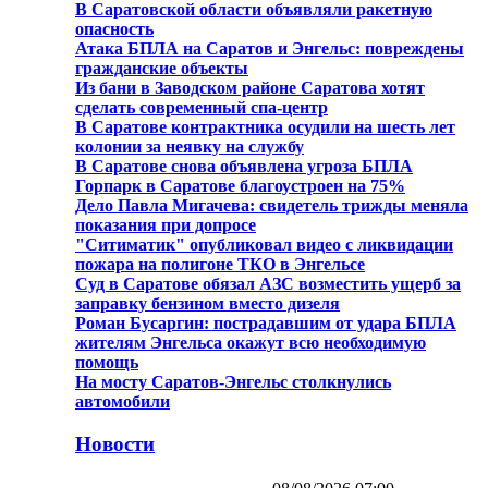
В Саратовской области объявляли ракетную
опасность
Атака БПЛА на Саратов и Энгельс: повреждены
гражданские объекты
Из бани в Заводском районе Саратова хотят
сделать современный спа-центр
В Саратове контрактника осудили на шесть лет
колонии за неявку на службу
В Саратове снова объявлена угроза БПЛА
Горпарк в Саратове благоустроен на 75%
Дело Павла Мигачева: свидетель трижды меняла
показания при допросе
"Ситиматик" опубликовал видео с ликвидации
пожара на полигоне ТКО в Энгельсе
Суд в Саратове обязал АЗС возместить ущерб за
заправку бензином вместо дизеля
Роман Бусаргин: пострадавшим от удара БПЛА
жителям Энгельса окажут всю необходимую
помощь
На мосту Саратов-Энгельс столкнулись
автомобили
Новости