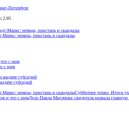
нкт-Петербург
:
2.95
-Маркс: немцы, пристань и скандалы
о с ним
выдаче субсидий
-Маркс: немцы, пристань и скандалы
Субботнее чтиво. Итоги у
ов и что с ним
Дело Павла Мигачева: свидетель назвала главную