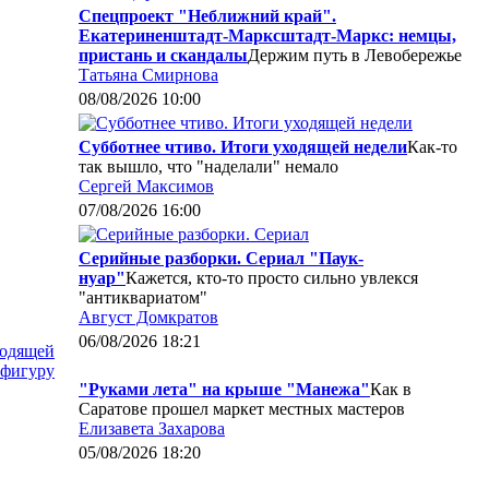
Спецпроект "Неближний край".
Екатериненштадт-Марксштадт-Маркс: немцы,
пристань и скандалы
Держим путь в Левобережье
Татьяна Смирнова
08/08/2026 10:00
Субботнее чтиво. Итоги уходящей недели
Как-то
так вышло, что "наделали" немало
Сергей Максимов
07/08/2026 16:00
Серийные разборки. Сериал "Паук-
нуар"
Кажется, кто-то просто сильно увлекся
"антиквариатом"
Август Домкратов
06/08/2026 18:21
ходящей
 фигуру
"Руками лета" на крыше "Манежа"
Как в
Саратове прошел маркет местных мастеров
Елизавета Захарова
05/08/2026 18:20