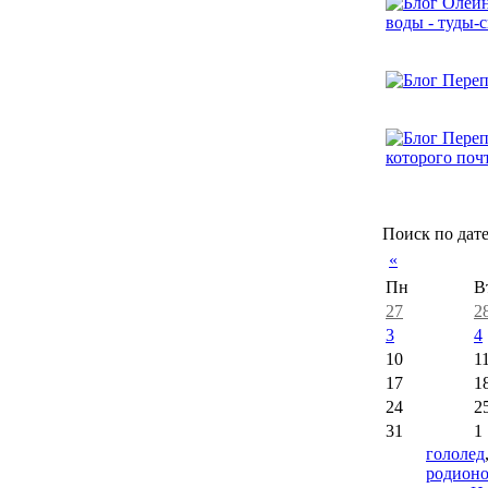
Поиск по дат
«
Пн
В
27
2
3
4
10
1
17
1
24
2
31
1
гололед
родион