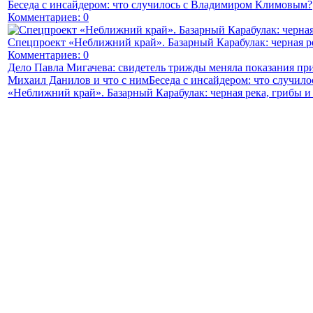
Беседа с инсайдером: что случилось с Владимиром Климовым?
Комментариев: 0
Спецпроект «Неближний край». Базарный Карабулак: черная р
Комментариев: 0
Дело Павла Мигачева: свидетель трижды меняла показания пр
Михаил Данилов и что с ним
Беседа с инсайдером: что случи
«Неближний край». Базарный Карабулак: черная река, грибы и