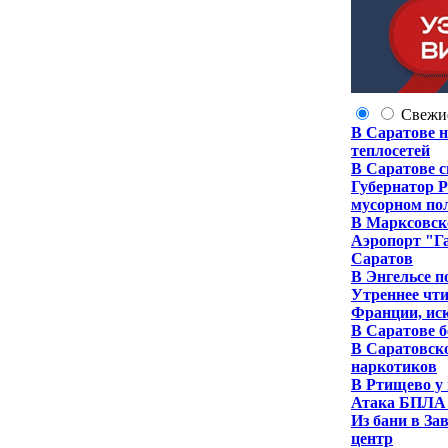
Свежи
В Саратове н
теплосетей
В Саратове 
Губернатор 
мусорном пол
В Марксовск
Аэропорт "Га
Саратов
В Энгельсе п
Утреннее чт
Франции, ис
В Саратове б
В Саратовско
наркотиков
В Ртищево у 
Атака БПЛА 
Из бани в За
центр