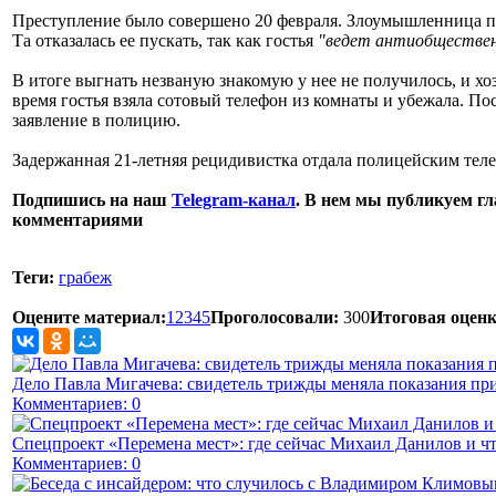
Преступление было совершено 20 февраля. Злоумышленница пр
Та отказалась ее пускать, так как гостья
"ведет антиобществен
В итоге выгнать незваную знакомую у нее не получилось, и хо
время гостья взяла сотовый телефон из комнаты и убежала. П
заявление в полицию.
Задержанная 21-летняя рецидивистка отдала полицейским телеф
Подпишись на наш
Telegram-канал
. В нем мы публикуем гл
комментариями
Теги:
грабеж
Оцените материал:
1
2
3
4
5
Проголосовали:
300
Итоговая оценк
Дело Павла Мигачева: свидетель трижды меняла показания пр
Комментариев: 0
Спецпроект «Перемена мест»: где сейчас Михаил Данилов и чт
Комментариев: 0