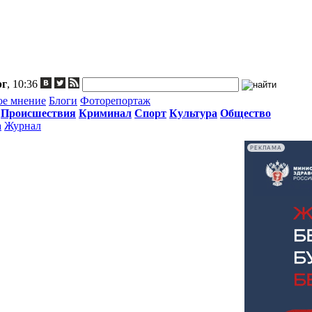
рг
, 10:36
ое мнение
Блоги
Фоторепортаж
Происшествия
Криминал
Спорт
Культура
Общество
а
Журнал
РЕКЛАМА