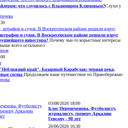
сайдером: что случилось с Владимиром Климовым?
Слухи у
тичева
:30
 штрафов и судов. В Воскресенском районе решили вдруг
рупнейшего инвестора?
Почему чьи-то корыстные интересы
выше всего остального
анов
:00
"Неближний край". Базарный Карабулак: черная река,
овые сосны
Продолжаем наше путешествие по Правобережью
рнова
03/08/2026 18:00
Блог Перепеченова. Футболисту,
журналисту, тренеру Аркадию
Генсону - 90 лет
26/06/2026 16:30