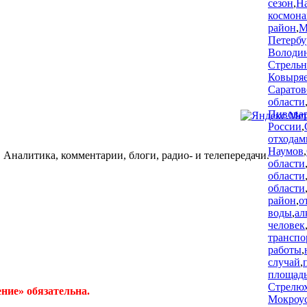
сезон
,
Н
космона
район
,
М
Петербу
Володи
Стрельн
Ковыря
Саратов
области
Пивова
России
,
отходам
Наумов
,
 Аналитика, комментарии, блоги, радио- и телепередачи.
области
области
области
район
,
о
воды
,
ал
человек
транспо
работы
,
случай
,
площад
Стрелю
ние» обязательна.
Мокроу