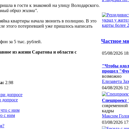
ишла в гости к знакомой на улицу Володарского.
ный образ жизни".
зяйка квартиры начала звонить в полицию. В это
осле этого потерпевшей уже пришлось написать
Частное м
он за 5 тыс. рублей.
авное из жизни Саратова и области с
05/08/2026 18
"Чтобы одол
прошел "Фес
возможно
Елизавета За
а:
2.98
04/08/2026 12
и допросе
Спецпроект 
современной 
кадры
о с ним
Максим Голо
03/08/2026 17