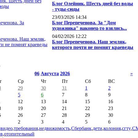
Блог Олейник. Шесть дней без воды
- туды-сюды
23/03/2026 14:34
Блог Перепеченова. За "Дом
художника" наконец-то взялись...
04/02/2026 12:22
Блог Перепеченова. Наш земляк,
которого почти не помнят краеведы
е
06
Августа
2026
»
т
Ср
Чт
Пт
Сб
ВС
8
29
30
31
1
2
5
6
7
8
9
1
12
13
14
15
16
8
19
20
21
22
23
5
26
27
28
29
30
2
3
4
5
6
,
видео
,
требования
,
недвижимость
,
Сбербанк
,
дети
,
колония
,
сгту
,
С
ов
,
отопительный