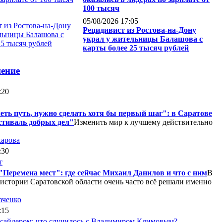
100 тысяч
05/08/2026 17:05
Рецидивист из Ростова-на-Дону
украл у жительницы Балашова с
карты более 25 тысяч рублей
нение
:20
еть путь, нужно сделать хотя бы первый шаг": в Саратове
тиваль добрых дел"
Изменить мир к лучшему действительно
харова
:30
"Перемена мест": где сейчас Михаил Данилов и что с ним
В
истории Саратовской области очень часто всё решали именно
вченко
:15