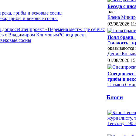
Беседа с ин
нас
Елена Микир
ека, грибы и вековые сосны
03/08/2026 11
и допросе
Спецпроект «Перемена мест»: где сейчас
лось с Владимиром Климовым?
Спецпроект
Поля брани,
 вековые сосны
"выжить" к
оказываются 
Денис Колыв
01/08/2026 15
Спецпроект 
грибы и век
Татьяна Сми
Блоги