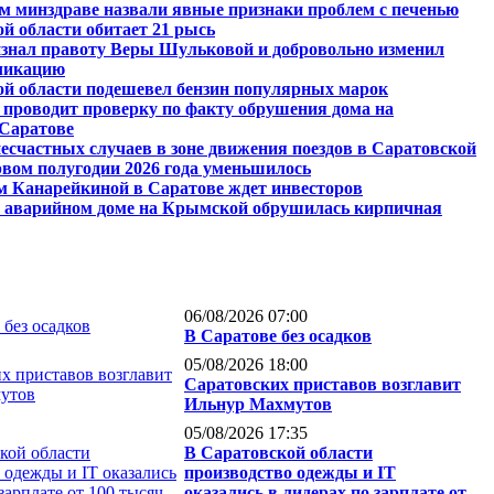
м минздраве назвали явные признаки проблем с печенью
й области обитает 21 рысь
изнал правоту Веры Шульковой и добровольно изменил
ликацию
ой области подешевел бензин популярных марок
 проводит проверку по факту обрушения дома на
Саратове
есчастных случаев в зоне движения поездов в Саратовской
рвом полугодии 2026 года уменьшилось
м Канарейкиной в Саратове ждет инвесторов
в аварийном доме на Крымской обрушилась кирпичная
06/08/2026 07:00
В Саратове без осадков
05/08/2026 18:00
Саратовских приставов возглавит
Ильнур Махмутов
05/08/2026 17:35
В Саратовской области
производство одежды и IT
оказались в лидерах по зарплате от