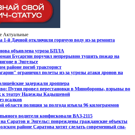
е
Актуальные
а 1-й Дачной отключили горячую воду из-за ремонта
снова объявлена угроза БПЛА
Роман Бусаргин поручил непрерывно тушить пожар на
игоне в Энгельсе
ом районе погиб тракторист
гарин" ограничил полеты из-за угрозы атаки дронов на
олицейские задержали дроппера
иво: Путин провел перестановки в Минобороны, взрывы во
к к театру Надежды Кадышевой
ез осадков
й области полиция за полгода изъяла 96 килограммов
пьяного водителя конфисковали ВАЗ-2115
на Саратов и Энгельс: повреждены гражданские объекты
водском районе Саратова хотят сделать современный спа-