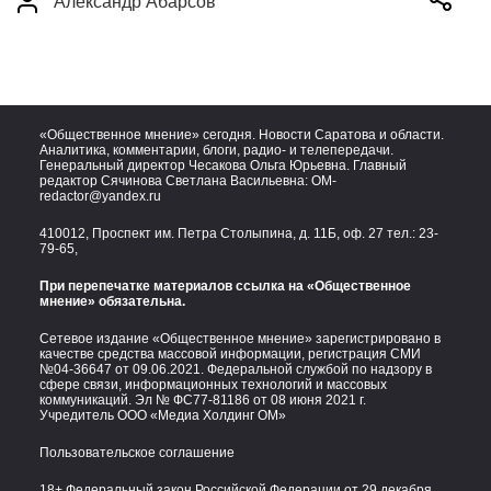
Александр Абарсов
«Общественное мнение» сегодня. Новости Саратова и области.
Аналитика, комментарии, блоги, радио- и телепередачи.
Генеральный директор Чесакова Ольга Юрьевна. Главный
редактор Сячинова Светлана Васильевна:
OM-
redactor@yandex.ru
410012, Проспект им. Петра Столыпина, д. 11Б, оф. 27 тел.:
23-
79-65,
При перепечатке материалов ссылка на «Общественное
мнение» обязательна.
Сетевое издание «Общественное мнение» зарегистрировано в
качестве средства массовой информации, регистрация СМИ
№04-36647 от 09.06.2021. Федеральной службой по надзору в
сфере связи, информационных технологий и массовых
коммуникаций. Эл № ФС77-81186 от 08 июня 2021 г.
Учредитель ООО «Медиа Холдинг ОМ»
Пользовательское соглашение
18+ Федеральный закон Российской Федерации от 29 декабря