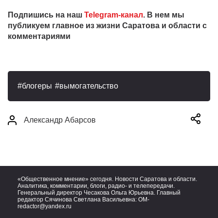
Подпишись на наш
Telegram-канал
. В нем мы
публикуем главное из жизни Саратова и области с
комментариями
блогеры
вымогательство
Александр Абарсов
«Общественное мнение» сегодня. Новости Саратова и области.
Аналитика, комментарии, блоги, радио- и телепередачи.
Генеральный директор Чесакова Ольга Юрьевна. Главный
редактор Сячинова Светлана Васильевна:
OM-
redactor@yandex.ru