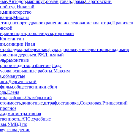
ные
,
Автодор
,
маршрут
,
обман
,
товар
,
драма
,
Саратовский
ной суд
,
Николай
в
,
министерство
ования
,
Михаил
стин
,
паспорт
,
здравоохранение
,
исследование
,
квартира
,
Правител
овской
ти
,
минспорта
,
троллейбусы
,
торговый
Константин
ин
,
санкции
,
Иван
ин
,
облдума
,
набережная
,
фура
,
здоровье
,
консерватория
,
владимир
нов
,
спил деревьев
,
РЖД
,
пьяный
ель
,
ремонтные
ы
,
производство
,
избиение
,
Лада
усова
,
вскрышные работы
,
Максим
в
,
обманутые
ики
,
Дергачевский
фильм
,
общественники
,
сбил
ода
,
Елена
ина
,
асфальт
,
Октябрьский
стоимость
,
животные
,
штраф
,
остановка
,
Соколовая
,
Ртищевский
прогноз
ы
,
административная
ственность
,
АЧС
,
судебные
авы
,
УМВД по
ову
,
глава
,
денис