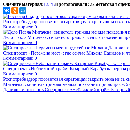
Оцените материал:
1
2
3
4
5
Проголосовали:
226
Итоговая оценк
Роспотребнадзор посоветовал саратовцам закрыть окна из-за с
Комментариев: 0
Дело Павла Мигачева: свидетель трижды меняла показания пр
Комментариев: 0
Спецпроект «Перемена мест»: где сейчас Михаил Данилов и чт
Комментариев: 0
Спецпроект «Неближний край». Базарный Карабулак: черная р
Комментариев: 0
Роспотребнадзор посоветовал саратовцам закрыть окна из-за с
Мигачева: свидетель трижды меняла показания при допросе
Сп
Данилов и что с ним
Спецпроект «Неближний край». Базарный 