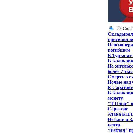
Све
Складывал 
присвоил в
Пенсионера
погибшим
В Турковск
В Балаково
На энгельс
более 7 ты
Смерть в е
Ночью над 
В Саратове
В Балаково
монету
"Т Плюс" п
Саратове
Атака БПЛА
Из бани в 
центр
"Взгляд" п