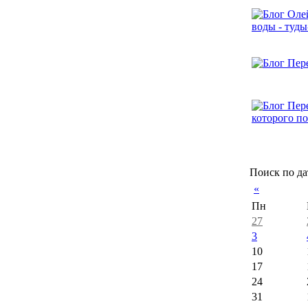
Поиск по да
«
Пн
27
3
10
17
24
31