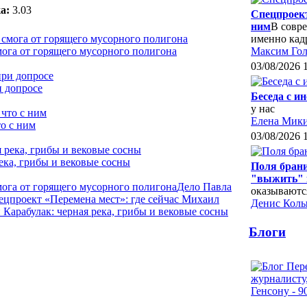
а:
3.03
Спецпроект
ним
В совре
именно кад
мога от горящего мусорного полигона
Максим Гол
03/08/2026 
и допросе
Беседа с и
у нас
Елена Мики
о с ним
03/08/2026 
ека, грибы и вековые сосны
Поля брани
"выжить" 
мога от горящего мусорного полигона
Дело Павла
оказываютс
ецпроект «Перемена мест»: где сейчас Михаил
Денис Кол
Карабулак: черная река, грибы и вековые сосны
Блоги