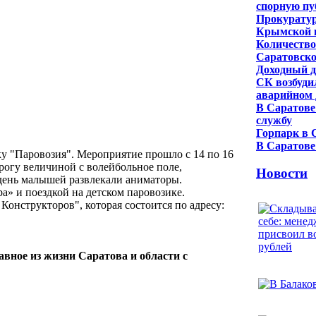
спорную п
Прокуратур
Крымской 
Количество
Саратовско
Доходный д
СК возбуди
аварийном 
В Саратове
службу
Горпарк в 
В Саратове
у "Паровозия". Мероприятие прошло с 14 по 16
рогу величиной с волейбольное поле,
Новости
 день малышей развлекали аниматоры.
a» и поездкой на детском паровозике.
Конструкторов", которая состоится по адресу:
авное из жизни Саратова и области с