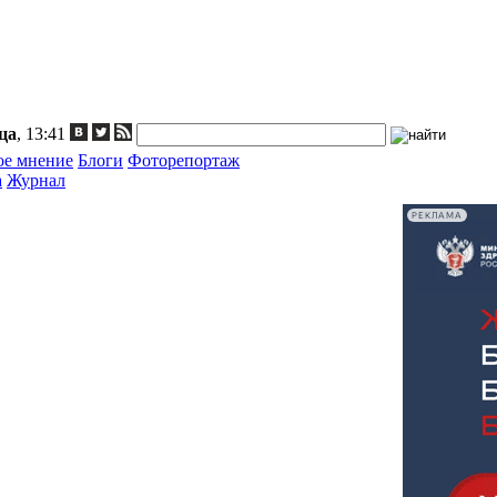
ца
, 13:41
ое мнение
Блоги
Фоторепортаж
а
Журнал
РЕКЛАМА