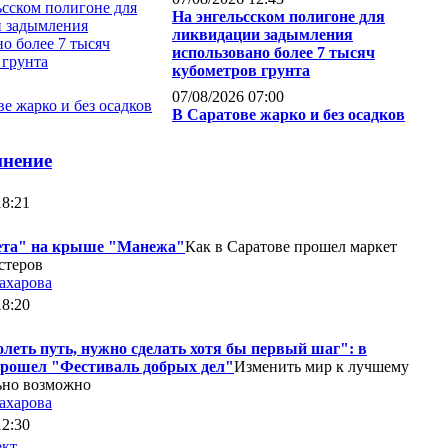
На энгельсском полигоне для
ликвидации задымления
использовано более 7 тысяч
кубометров грунта
07/08/2026 07:00
В Саратове жарко и без осадков
мнение
18:21
ета" на крыше "Манежа"
Как в Саратове прошел маркет
стеров
ахарова
18:20
леть путь, нужно сделать хотя бы первый шаг": в
прошел "Фестиваль добрых дел"
Изменить мир к лучшему
ьно возможно
ахарова
12:30