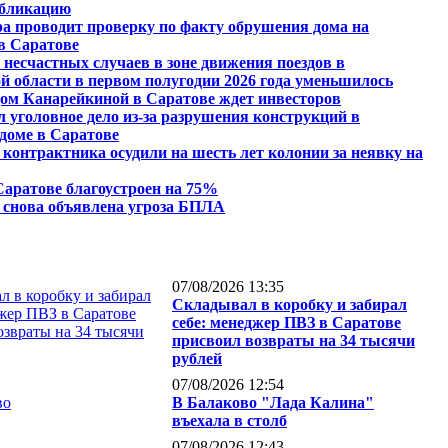
убликацию
а проводит проверку по факту обрушения дома на
в Саратове
 несчастных случаев в зоне движения поездов в
й области в первом полугодии 2026 года уменьшилось
ом Канарейкиной в Саратове ждет инвесторов
л уголовное дело из-за разрушения конструкций в
доме в Саратове
 контрактника осудили на шесть лет колонии за неявку на
Саратове благоустроен на 75%
 снова объявлена угроза БПЛА
07/08/2026 13:35
Складывал в коробку и забирал
себе: менеджер ПВЗ в Саратове
присвоил возвраты на 34 тысячи
рублей
07/08/2026 12:54
В Балаково "Лада Калина"
въехала в столб
07/08/2026 12:43