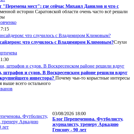
 "Перемена мест": где сейчас Михаил Данилов и что с
менной истории Саратовской области очень часто всё решали
ры
овченко
17:15
нсайдером: что случилось с Владимиром Климовым?
Слухи
ртичева
11:30
, штрафов и судов. В Воскресенском районе решили вдруг
крупнейшего инвестора?
Почему чьи-то корыстные интересы
я выше всего остального
ыванов
03/08/2026 18:00
Блог Перепеченова. Футболисту,
журналисту, тренеру Аркадию
Генсону - 90 лет