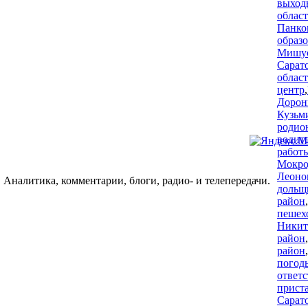
выход
област
Панко
образ
Мишу
Сарат
облас
центр
,
Дорон
Кузьм
родио
водит
работ
Мокро
Леоно
 Аналитика, комментарии, блоги, радио- и телепередачи.
дольщ
район
,
пешех
Никит
район
,
район
,
погод
ответ
прист
Сарат