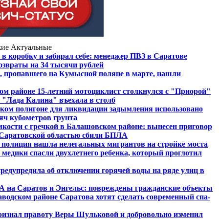
жие
Актуальные
в коробку и забирал себе: менеджер ПВЗ в Саратове
озвраты на 34 тысячи рублей
, пропавшего на Кумысной поляне в марте, нашли
ом районе 15-летний мотоциклист столкнулся с "Приорой"
 "Лада Калина" въехала в столб
ском полигоне для ликвидации задымления использовано
сяч кубометров грунта
мкости с гречкой в Балашовском районе: вынесен приговор
Саратовской областью сбили БПЛА
 полиция нашла нелегальных мигрантов на стройке моста
 медики спасли двухлетнего ребенка, который проглотил
редупредила об отключении горячей воды на ряде улиц в
 на Саратов и Энгельс: повреждены гражданские объекты
Заводском районе Саратова хотят сделать современный спа-
ризнал правоту Веры Шульковой и добровольно изменил