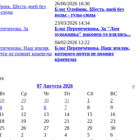
26/06/2026 16:30
Блог Олейник. Шесть дней без
воды - туды-сюды
23/03/2026 14:34
Блог Перепеченова. За "Дом
художника" наконец-то взялись...
04/02/2026 12:22
Блог Перепеченова. Наш земляк,
которого почти не помнят
краеведы
те
07
Августа
2026
»
Вт
Ср
Чт
Пт
Сб
ВС
28
29
30
31
1
2
4
5
6
7
8
9
11
12
13
14
15
16
18
19
20
21
22
23
25
26
27
28
29
30
1
2
3
4
5
6