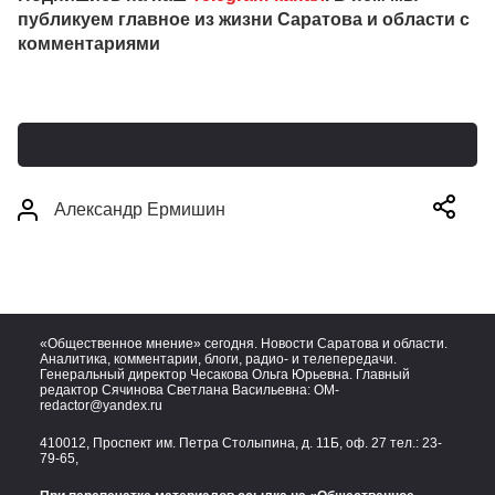
публикуем главное из жизни Саратова и области с
комментариями
Александр Ермишин
«Общественное мнение» сегодня. Новости Саратова и области.
Аналитика, комментарии, блоги, радио- и телепередачи.
Генеральный директор Чесакова Ольга Юрьевна. Главный
редактор Сячинова Светлана Васильевна:
OM-
redactor@yandex.ru
410012, Проспект им. Петра Столыпина, д. 11Б, оф. 27 тел.:
23-
79-65,