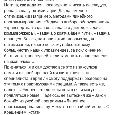
Истина, как водится, посередине, и искать ее следует,
решая задачу оптимизации. Да, да, именно
оптимизации! Например, методами линейного
программирования. «Задача о выборе оборудования»,
«транспортная задача», «задача о диете», «задача
коммивояжера», «задача о кратчайшем пути», «задача
о ранце». Боюсь, названия этих типовых задач
оптимизации, ничего не скажут абсолютному
большинству наших управленцев, за исключением,
быть может, последней, если заменить слово «ранец»
на «кошелек»…
Признаться, я и сам достаю все это из закоулков
памяти о своей прошлой жизни технического
специалиста и вряд ли смогу поддержать разговор на
эту тему с практикующими спецами. А такие есть же,
надеюсь! Уверен, что должны остаться, и могут
появляться новые! Надеюсь, не вытеснил же «Закон
божий» из учебной программы «Линейное
программирование», ну, мехмата по крайней мере… С
Крещением, кстати!