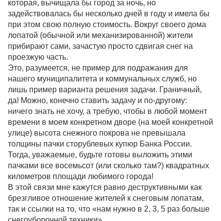
которая, вычищала бы город за ночь, но
задействовалась бы несколько дней в году и имела бы
при этом свою полную стоимость. Вокруг своего дома
лопатой (обычной или механизированной) жители
прибирают сами, зачастую просто сдвигая снег на
проезжую часть.
Это, разумеется, не пример для подражания для
нашего муниципалитета и коммунальных служб, но
лишь пример варианта решения задачи. Граничный,
да! Можно, конечно ставить задачу и по-другому:
ничего знать не хочу, а требую, чтобы в любой момент
времени в моем конкретном дворе (на моей конкретной
улице) высота снежного покрова не превышала
толщины пачки сторублевых купюр Банка России.
Тогда, уважаемые, будьте готовы выложить этими
пачками все восемьсот (или сколько там?) квадратных
километров площади любимого города!
В этой связи мне кажутся равно деструктивными как
брезгливое отношение жителей к снеговым лопатам,
так и ссылки на то, что «нам нужно в 2, 3, 5 раз больше
снегоуборочной техники».