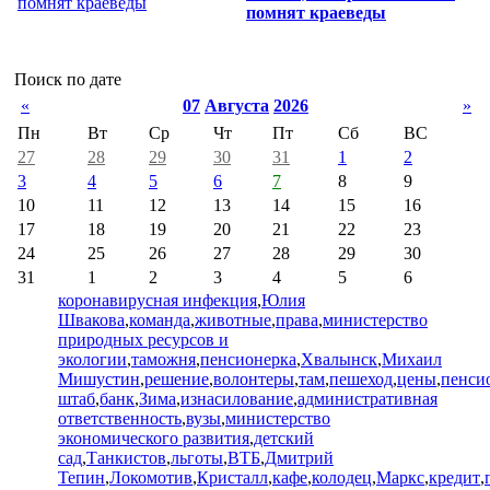
помнят краеведы
Поиск по дате
«
07
Августа
2026
»
Пн
Вт
Ср
Чт
Пт
Сб
ВС
27
28
29
30
31
1
2
3
4
5
6
7
8
9
10
11
12
13
14
15
16
17
18
19
20
21
22
23
24
25
26
27
28
29
30
31
1
2
3
4
5
6
коронавирусная инфекция
,
Юлия
Швакова
,
команда
,
животные
,
права
,
министерство
природных ресурсов и
экологии
,
таможня
,
пенсионерка
,
Хвалынск
,
Михаил
Мишустин
,
решение
,
волонтеры
,
там
,
пешеход
,
цены
,
пенси
штаб
,
банк
,
Зима
,
изнасилование
,
административная
ответственность
,
вузы
,
министерство
экономического развития
,
детский
сад
,
Танкистов
,
льготы
,
ВТБ
,
Дмитрий
Тепин
,
Локомотив
,
Кристалл
,
кафе
,
колодец
,
Маркс
,
кредит
,