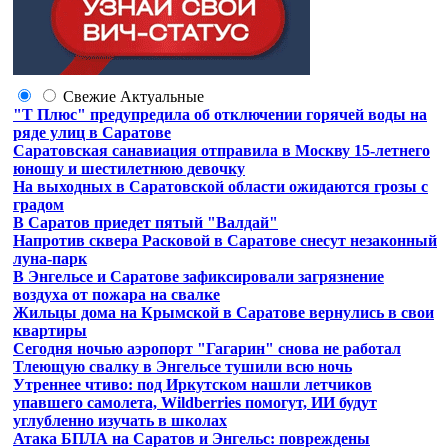
Свежие
Актуальные
"Т Плюс" предупредила об отключении горячей воды на
ряде улиц в Саратове
Саратовская санавиация отправила в Москву 15-летнего
юношу и шестилетнюю девочку
На выходных в Саратовской области ожидаются грозы с
градом
В Саратов приедет пятый "Валдай"
Напротив сквера Расковой в Саратове снесут незаконный
луна-парк
В Энгельсе и Саратове зафиксировали загрязнение
воздуха от пожара на свалке
Жильцы дома на Крымской в Саратове вернулись в свои
квартиры
Сегодня ночью аэропорт "Гагарин" снова не работал
Тлеющую свалку в Энгельсе тушили всю ночь
Утреннее чтиво: под Иркутском нашли летчиков
упавшего самолета, Wildberries помогут, ИИ будут
углубленно изучать в школах
Атака БПЛА на Саратов и Энгельс: повреждены