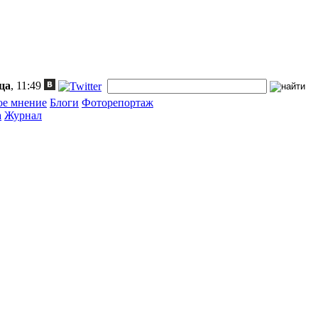
ца
, 11:49
ое мнение
Блоги
Фоторепортаж
а
Журнал