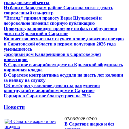
гражданские объекты
Из бани в Заводском районе Саратова хотят сделать
современный спа-центр
"Взгляд" признал правоту Веры Шульковой и
добровольно изменил спорную публикацию
Прокуратура проводит проверку по факту обрушения
дома на Крымской в Саратове
Количество несчастных случаев в зоне движения поездов
в Саратовской области в первом полугодии 2026 года
уменьшилось
Доходный дом Канарейкиной в Саратове ждет
инвесторов
В Саратове в аварийном доме на Крымской обрушилась
кирпичная кладка
В Саратове контрактника осудили на шесть лет колонии
за неявку на службу
СК возбудил уголовное дело из-за разрушения
конструкций в аварийном доме в Саратове
Горпарк в Саратове благоустроен на 75%
Новости
07/08/2026 07:00
В Саратове жарко и без