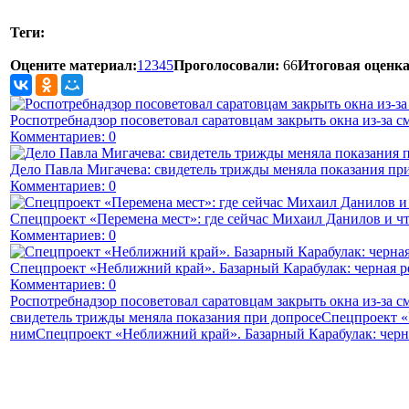
Теги:
Оцените материал:
1
2
3
4
5
Проголосовали:
66
Итоговая оценка
Роспотребнадзор посоветовал саратовцам закрыть окна из-за с
Комментариев: 0
Дело Павла Мигачева: свидетель трижды меняла показания пр
Комментариев: 0
Спецпроект «Перемена мест»: где сейчас Михаил Данилов и чт
Комментариев: 0
Спецпроект «Неближний край». Базарный Карабулак: черная р
Комментариев: 0
Роспотребнадзор посоветовал саратовцам закрыть окна из-за с
свидетель трижды меняла показания при допросе
Спецпроект «
ним
Спецпроект «Неближний край». Базарный Карабулак: черна