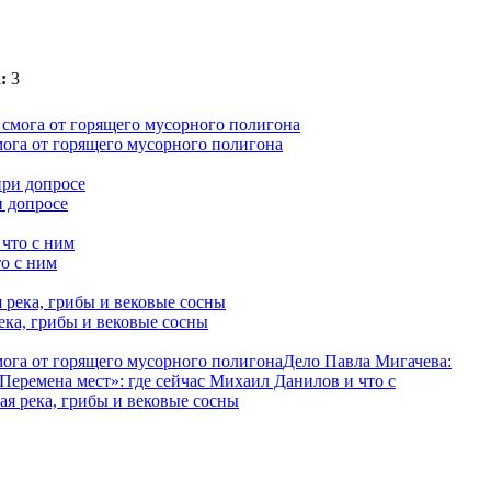
:
3
мога от горящего мусорного полигона
и допросе
о с ним
ека, грибы и вековые сосны
мога от горящего мусорного полигона
Дело Павла Мигачева:
Перемена мест»: где сейчас Михаил Данилов и что с
я река, грибы и вековые сосны