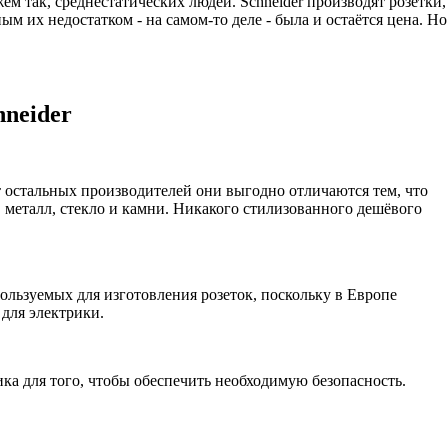
м так, среднестатических людей. Schneider производят розетки,
 их недостатком - на самом-то деле - была и остаётся цена. Но
hneider
 остальных производителей они выгодно отличаются тем, что
, металл, стекло и камни. Никакого стилизованного дешёвого
ользуемых для изготовления розеток, поскольку в Европе
 для электрики.
ика для того, чтобы обеспечить необходимую безопасность.