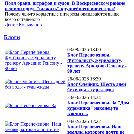
Поля брани, штрафов и судов. В Воскресенском районе
решили вдруг "выжить" крупнейшего инвестора?
Почему чьи-то корыстные интересы оказываются выше
всего остального
Денис Колыванов
Блоги
03/08/2026 18:00
Блог Перепеченова.
Футболисту, журналисту,
тренеру Аркадию Генсону -
90 лет
26/06/2026 16:30
Блог Олейник. Шесть дней
без воды - туды-сюды
23/03/2026 14:34
Блог Перепеченова. За "Дом
художника" наконец-то
взялись...
04/02/2026 12:22
Блог Перепеченова. Наш
земляк, которого почти не