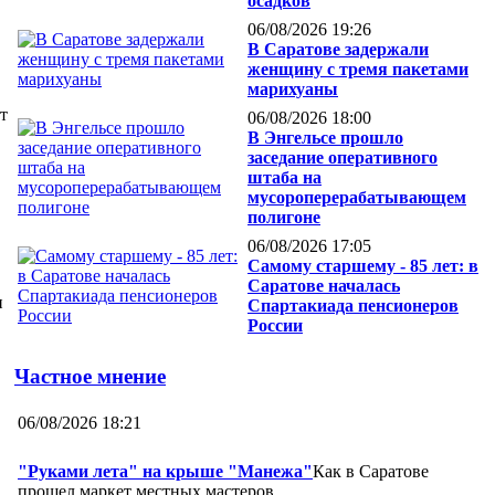
осадков
06/08/2026 19:26
В Саратове задержали
женщину с тремя пакетами
марихуаны
т
06/08/2026 18:00
В Энгельсе прошло
заседание оперативного
штаба на
мусороперерабатывающем
полигоне
06/08/2026 17:05
Самому старшему - 85 лет: в
Саратове началась
и
Спартакиада пенсионеров
России
Частное мнение
06/08/2026 18:21
"Руками лета" на крыше "Манежа"
Как в Саратове
прошел маркет местных мастеров