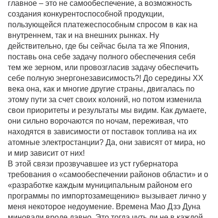
главное – это не самообеспечение, а возможность
создания конкурентоспособной продукции,
пользующейся платежеспособным спросом в как на
внутреннем, так и на внешних рынках. Ну
действительно, где бы сейчас была та же Япония,
поставь она себе задачу полного обеспечения себя
тем же зерном, или провозгласив задачу обеспечить
себе полную энергонезависимость?! До середины XX
века она, как и многие другие страны, двигалась по
этому пути за счет своих колоний, но потом изменила
свои приоритеты и результаты мы видим. Как думаете,
они сильно ворочаются по ночам, переживая, что
находятся в зависимости от поставок топлива на их
атомные электростанции? Да, они зависят от мира, но
и мир зависит от них!
В этой связи прозвучавшее из уст губернатора
требования о «самообеспечении районов области» и о
«разработке каждым муниципальным районом его
программы по импортозамещению» вызывает лично у
меня некоторое недоумение. Времена Мао Дзэ Дуна
миновали вроде давно. Это тогда чуть ли не в каждой