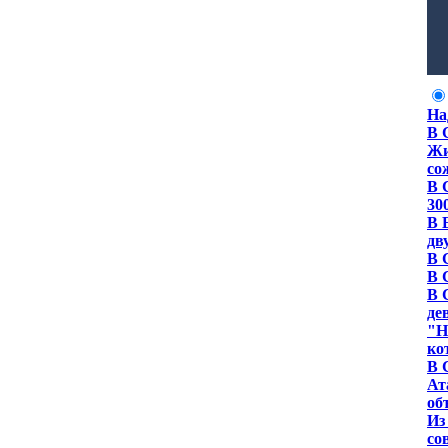
На
В 
Жи
со
В 
30
В 
дв
В 
В 
В 
де
"Н
ко
В 
Ат
об
Из
со