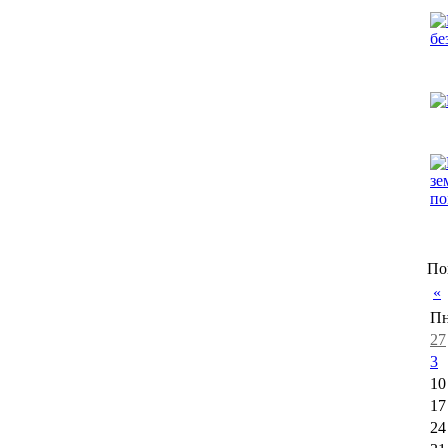
По
«
П
27
3
10
17
24