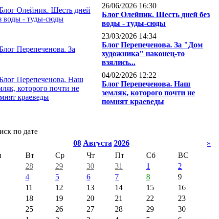
26/06/2026 16:30
Блог Олейник. Шесть дней без
воды - туды-сюды
23/03/2026 14:34
Блог Перепеченова. За "Дом
художника" наконец-то
взялись...
04/02/2026 12:22
Блог Перепеченова. Наш
земляк, которого почти не
помнят краеведы
иск по дате
08
Августа
2026
»
н
Вт
Ср
Чт
Пт
Сб
ВС
28
29
30
31
1
2
4
5
6
7
8
9
11
12
13
14
15
16
18
19
20
21
22
23
25
26
27
28
29
30