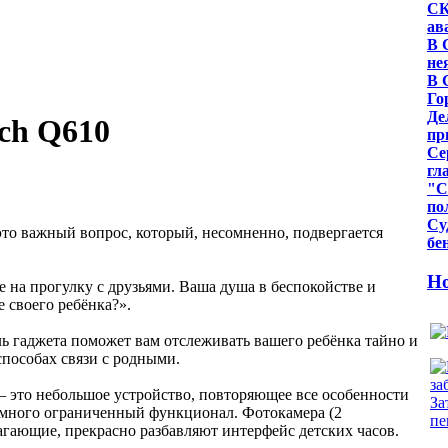
СК
ав
В 
не
В 
Го
Де
ch Q610
пр
Се
гл
"С
по
Су
это важный вопрос, который, несомненно, подвергается
бе
Но
е на прогулку с друзьями. Ваша душа в беспокойстве и
 своего ребёнка?».
ль гаджета поможет вам отслеживать вашего ребёнка тайно и
пособах связи с родными.
 это небольшое устройство, повторяющее все особенности
емного ограниченный функционал. Фотокамера (2
гающие, прекрасно разбавляют интерфейс детских часов.