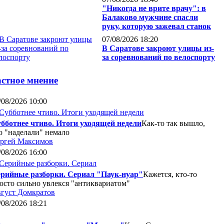
"Никогда не врите врачу": в
Балаково мужчине спасли
руку, которую зажевал станок
07/08/2026 18:20
В Саратове закроют улицы из-
за соревнований по велоспорту
стное мнение
/08/2026 10:00
бботнее чтиво. Итоги уходящей недели
Как-то так вышло,
о "наделали" немало
ргей Максимов
/08/2026 16:00
рийные разборки. Сериал "Паук-нуар"
Кажется, кто-то
осто сильно увлекся "антиквариатом"
густ Домкратов
/08/2026 18:21