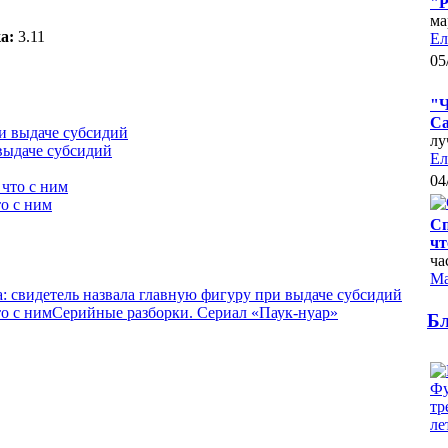
"Р
ма
а:
3.11
Ел
05
"Ч
Са
лу
выдаче субсидий
Ел
04
о с ним
Сп
чт
ча
Ма
: свидетель назвала главную фигуру при выдаче субсидий
о с ним
Серийные разборки. Сериал «Паук-нуар»
Б