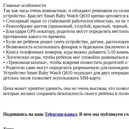
Главные особенности
Так как часы очень компактные, и обладают ремешком из сили
устройство. Браслет Smart Baby Watch Q610 крепко цепляется к
• Сенсорный экран со стабильной работоспособностью, он не т
• Разнообразие цветов (оранжевый, голубой, красный, черный,
• Благодаря GPS-локатору, родители могут определять местоп
протяжении какого-то времени.
• Если же ребёнок решит снять устройство, датчик, расположен
• Возможность использовать фонарик и будильник (включено в
• Книга телефонных номеров, куда можно добавить 5-10 важных
• Логические игры, чтобы ребёнок мог спокойно развиваться и
• «Тревожная кнопка», чтобы вовремя оповестить родителей о т
• Родители сами могут определить разрешаемую для нахождени
Устройство Smart Baby Watch Q610 подходит для двух операци
детских часов позволяет использовать SIM-карту.
Цена может приятно удивить, она не очень высокая, что позв
которые желают сохранять безопасность своего ребёнка в полн
Подпишись на наш
Telegram-канал
. В нем мы публикуем г