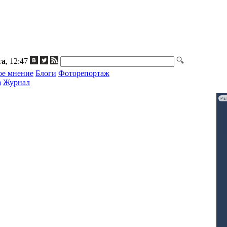
та
, 12:47
ое мнение
Блоги
Фоторепортаж
а
Журнал
Р