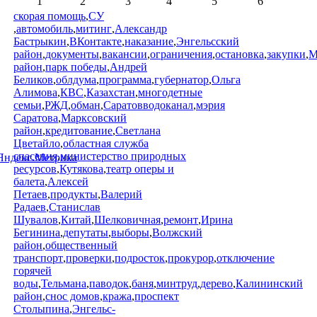
1
2
3
4
5
6
скорая помощь
,
СУ
,
автомобиль
,
митинг
,
Александр
Бастрыкин
,
ВКонтакте
,
наказание
,
Энгельсский
район
,
документы
,
вакансии
,
ограничения
,
остановка
,
закупки
,
М
район
,
парк победы
,
Андрей
Беликов
,
облдума
,
программа
,
губернатор
,
Ольга
Алимова
,
КВС
,
Казахстан
,
многодетные
семьи
,
РЖД
,
обман
,
Саратовводоканал
,
мэрия
Саратова
,
Марксовский
район
,
кредитование
,
Светлана
Цветайло
,
областная служба
спасения
,
министерство природных
ресурсов
,
Кутякова
,
театр оперы и
балета
,
Алексей
Петаев
,
продукты
,
Валерий
Радаев
,
Станислав
Шувалов
,
Китай
,
Шелковичная
,
ремонт
,
Ирина
Бегинина
,
депутаты
,
выборы
,
Волжский
район
,
общественный
транспорт
,
проверки
,
подросток
,
прокурор
,
отключение
горячей
воды
,
Тельмана
,
паводок
,
баня
,
минтруд
,
дерево
,
Калининский
район
,
снос домов
,
кража
,
проспект
Столыпина
,
Энгельс-