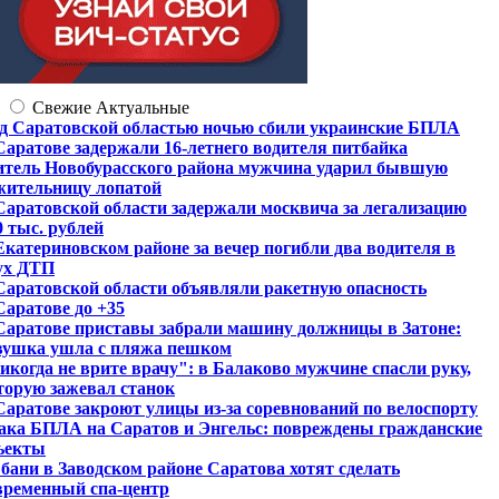
Свежие
Актуальные
д Саратовской областью ночью сбили украинские БПЛА
Саратове задержали 16-летнего водителя питбайка
тель Новобурасского района мужчина ударил бывшую
жительницу лопатой
Саратовской области задержали москвича за легализацию
0 тыс. рублей
Екатериновском районе за вечер погибли два водителя в
ух ДТП
Саратовской области объявляли ракетную опасность
Саратове до +35
Саратове приставы забрали машину должницы в Затоне:
вушка ушла с пляжа пешком
икогда не врите врачу": в Балаково мужчине спасли руку,
торую зажевал станок
Саратове закроют улицы из-за соревнований по велоспорту
ака БПЛА на Саратов и Энгельс: повреждены гражданские
ъекты
 бани в Заводском районе Саратова хотят сделать
временный спа-центр