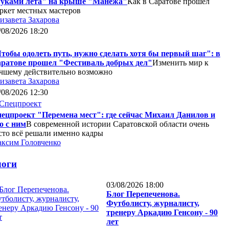
уками лета" на крыше "Манежа"
Как в Саратове прошел
ркет местных мастеров
изавета Захарова
/08/2026 18:20
тобы одолеть путь, нужно сделать хотя бы первый шаг": в
ратове прошел "Фестиваль добрых дел"
Изменить мир к
чшему действительно возможно
изавета Захарова
/08/2026 12:30
ецпроект "Перемена мест": где сейчас Михаил Данилов и
о с ним
В современной истории Саратовской области очень
сто всё решали именно кадры
ксим Головченко
логи
03/08/2026 18:00
Блог Перепеченова.
Футболисту, журналисту,
тренеру Аркадию Генсону - 90
лет