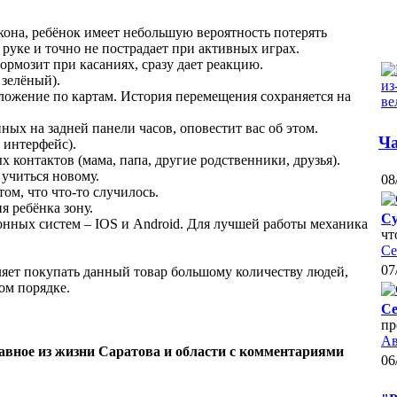
кона, ребёнок имеет небольшую вероятность потерять
 руке и точно не пострадает при активных играх.
ормозит при касаниях, сразу дает реакцию.
 зелёный).
оложение по картам. История перемещения сохраняется на
ных на задней панели часов, оповестит вас об этом.
Ча
 интерфейс).
 контактов (мама, папа, другие родственники, друзья).
 учиться новому.
08
ом, что что-то случилось.
я ребёнка зону.
Су
онных систем – IOS и Android. Для лучшей работы механика
чт
Се
07
оляет покупать данный товар большому количеству людей,
ом порядке.
Се
пр
Ав
лавное из жизни Саратова и области с комментариями
06