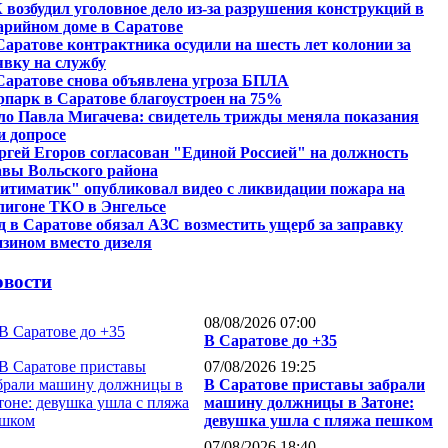
 возбудил уголовное дело из-за разрушения конструкций в
арийном доме в Саратове
Саратове контрактника осудили на шесть лет колонии за
явку на службу
Саратове снова объявлена угроза БПЛА
рпарк в Саратове благоустроен на 75%
ло Павла Мигачева: свидетель трижды меняла показания
и допросе
ргей Егоров согласован "Единой Россией" на должность
авы Вольского района
итиматик" опубликовал видео с ликвидации пожара на
лигоне ТКО в Энгельсе
д в Саратове обязал АЗС возместить ущерб за заправку
нзином вместо дизеля
вости
08/08/2026 07:00
В Саратове до +35
07/08/2026 19:25
В Саратове приставы забрали
машину должницы в Затоне:
девушка ушла с пляжа пешком
07/08/2026 18:40