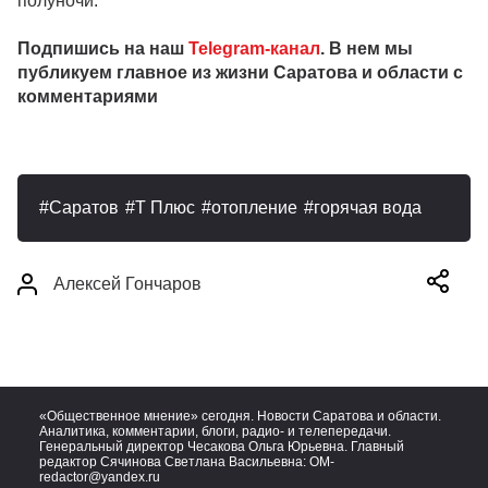
полуночи.
Подпишись на наш
Telegram-канал
. В нем мы
публикуем главное из жизни Саратова и области с
комментариями
Саратов
Т Плюс
отопление
горячая вода
Алексей Гончаров
«Общественное мнение» сегодня. Новости Саратова и области.
Аналитика, комментарии, блоги, радио- и телепередачи.
Генеральный директор Чесакова Ольга Юрьевна. Главный
редактор Сячинова Светлана Васильевна:
OM-
redactor@yandex.ru