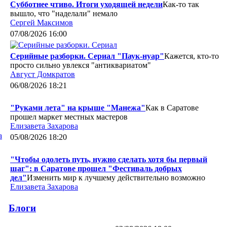
Субботнее чтиво. Итоги уходящей недели
Как-то так
вышло, что "наделали" немало
Сергей Максимов
07/08/2026 16:00
Серийные разборки. Сериал "Паук-нуар"
Кажется, кто-то
просто сильно увлекся "антиквариатом"
Август Домкратов
06/08/2026 18:21
"Руками лета" на крыше "Манежа"
Как в Саратове
прошел маркет местных мастеров
Елизавета Захарова
а
05/08/2026 18:20
"Чтобы одолеть путь, нужно сделать хотя бы первый
шаг": в Саратове прошел "Фестиваль добрых
дел"
Изменить мир к лучшему действительно возможно
Елизавета Захарова
Блоги