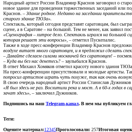
Народный артист России Владимир Краснов заговорил о старо
новое здание для проведения торжественных заседаний или 
Краснов. –
Здание родное. Недавно на заседании правительст
старого здание ТЮЗа».
Спектакль, который сегодня представят саратовцам, был сыгра
сцене, а в Саратове – на большой. Тем не менее, как заявил п
«Сценография – хитрое дело. Спектакль игрался на большой сц
которая решает эти вопросы»,
– отметил Пускепалис.
Также в ходе пресс-конференции Владимир Краснов предложил
воздухе витает много саратовцев, и я предложил сделать спе
– Давайте сделаем силами москвичей без саратовцев!
– посмея
– Куда вы без нас денетесь?
– заулыбался Краснов.
В ответ Михаил Хомяков отметил красоту нового здания ТЮЗа
На пресс-конференции присутствовали и молодые артисты. Та
попросил артистов играть чуть похуже, так как очень волну
В свою очередь народный артист России Станислав Дужников
«Я был здесь не раз. Восхитили река и мост. А в 60-х годах в
зачат здесь»
, – заключил Дужников.
Подпишись на наш
Telegram-канал
. В нем мы публикуем г
Теги:
Оцените материал:
1
2
3
4
5
Проголосовали:
257
Итоговая оценк