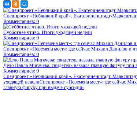
Спецпроект «Неближний край». Екатериненштадт-Марксштадт
Комментариев: 0
Субботнее чтиво. Итоги уходящей недели
Комментариев: 0
Спецпроект «Перемена мест»: где сейчас Михаил Данилов и чт
Комментариев: 0
Дело Павла Мигачева: свидетель назвала главную фигуру при 
Комментариев: 0
Спецпроект «Неближний край». Екатериненштадт-Марксштадт
уходящей недели
Спецпроект «Перемена мест»: где сейчас Мих
главную фигуру при выдаче субсидий