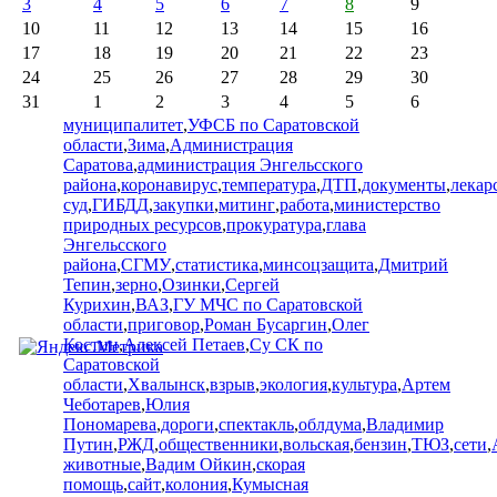
3
4
5
6
7
8
9
10
11
12
13
14
15
16
17
18
19
20
21
22
23
24
25
26
27
28
29
30
31
1
2
3
4
5
6
муниципалитет
,
УФСБ по Саратовской
области
,
Зима
,
Администрация
Саратова
,
администрация Энгельсского
района
,
коронавирус
,
температура
,
ДТП
,
документы
,
лекар
суд
,
ГИБДД
,
закупки
,
митинг
,
работа
,
министерство
природных ресурсов
,
прокуратура
,
глава
Энгельсского
района
,
СГМУ
,
статистика
,
минсоцзащита
,
Дмитрий
Тепин
,
зерно
,
Озинки
,
Сергей
Курихин
,
ВАЗ
,
ГУ МЧС по Саратовской
области
,
приговор
,
Роман Бусаргин
,
Олег
Костин
,
Алексей Петаев
,
Су СК по
Саратовской
области
,
Хвалынск
,
взрыв
,
экология
,
культура
,
Артем
Чеботарев
,
Юлия
Пономарева
,
дороги
,
спектакль
,
облдума
,
Владимир
Путин
,
РЖД
,
общественники
,
вольская
,
бензин
,
ТЮЗ
,
сети
,
животные
,
Вадим Ойкин
,
скорая
помощь
,
сайт
,
колония
,
Кумысная