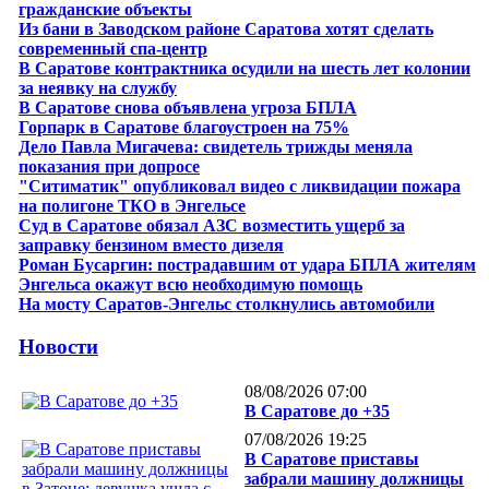
гражданские объекты
Из бани в Заводском районе Саратова хотят сделать
современный спа-центр
В Саратове контрактника осудили на шесть лет колонии
за неявку на службу
В Саратове снова объявлена угроза БПЛА
Горпарк в Саратове благоустроен на 75%
Дело Павла Мигачева: свидетель трижды меняла
показания при допросе
"Ситиматик" опубликовал видео с ликвидации пожара
на полигоне ТКО в Энгельсе
Суд в Саратове обязал АЗС возместить ущерб за
заправку бензином вместо дизеля
Роман Бусаргин: пострадавшим от удара БПЛА жителям
Энгельса окажут всю необходимую помощь
На мосту Саратов-Энгельс столкнулись автомобили
Новости
08/08/2026 07:00
В Саратове до +35
07/08/2026 19:25
В Саратове приставы
забрали машину должницы