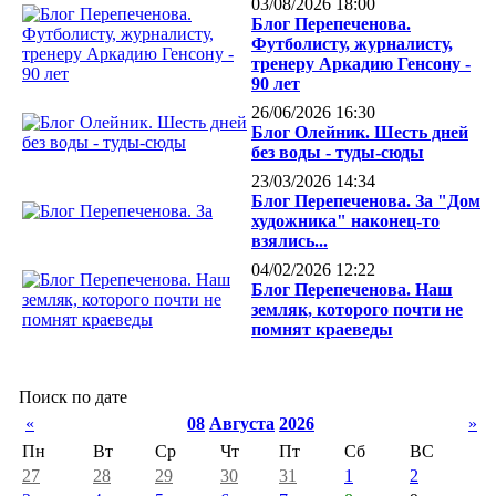
03/08/2026 18:00
Блог Перепеченова.
Футболисту, журналисту,
тренеру Аркадию Генсону -
90 лет
26/06/2026 16:30
Блог Олейник. Шесть дней
без воды - туды-сюды
23/03/2026 14:34
Блог Перепеченова. За "Дом
художника" наконец-то
взялись...
04/02/2026 12:22
Блог Перепеченова. Наш
земляк, которого почти не
помнят краеведы
Поиск по дате
«
08
Августа
2026
»
Пн
Вт
Ср
Чт
Пт
Сб
ВС
27
28
29
30
31
1
2