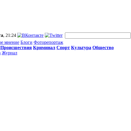
та
, 21:24
ое мнение
Блоги
Фоторепортаж
Происшествия
Криминал
Спорт
Культура
Общество
а
Журнал