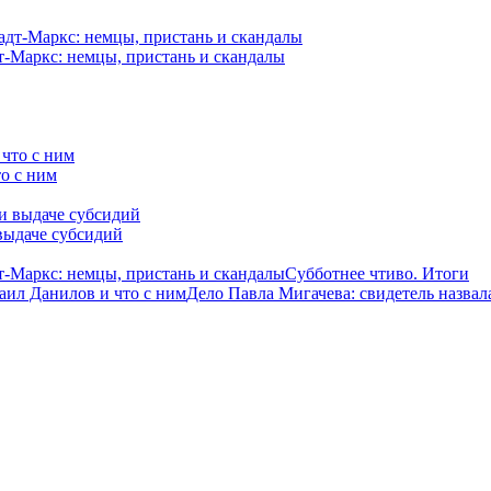
-Маркс: немцы, пристань и скандалы
о с ним
выдаче субсидий
-Маркс: немцы, пристань и скандалы
Субботнее чтиво. Итоги
аил Данилов и что с ним
Дело Павла Мигачева: свидетель назвал