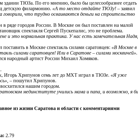
м здании ТЮЗа. По его мнению, было бы целесообразнее отдать
под детскую филармонию.
«А то место отдайте ТЮЗу!
– заявил
ва говорили, что трудно осваиваются деньги на строительство
н в ряде городов России. В Москве он был поставлен на малой
остановщик спектакля Сергей Пускепалис, это не проблема.
ене и это нормальная практика. У нас есть замечательная Надя
 поставить в Москве спектакль силами саратовцев:
«В Москве в
ктакль силами саратовцев! Или в Саратове – силами москвичей».
лся народный артист России Михаил Хомяков.
.
к, Игорь Хрипунов семь лет до МХТ играл в ТЮЗе.
«Я уже
юсь»,
– пошутил Хрипунов.
 восхитился нашим городом.
 саратовском мединституте учились мама и папа, и возможно, я б
лавное из жизни Саратова и области с комментариями
а:
2.79