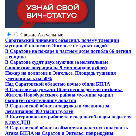
Свежие
Актуальные
Саратовский чиновник объяснил, почему тлеющий
мусорный полигон в Энгельсе не тушат водой
В Саратове на пожаре в частном доме погибла 66-летняя
женщина
В Саратове судят двух мужчин за нелегальные
банковские операции на 9 миллиардов рублей
Пожар на полигоне в Энгельсе. Площадь тушения
уменьшилась на 50%
Над Саратовской областью ночью сбили БПЛА
В Саратове задержали 16-летнего водителя питбайка
Житель Новобурасского района мужчина ударил
бывшую сожительницу лопатой
В Саратовской области задержали москвича за
легализацию 300 тысяч рублей
В Екатериновском районе за вечер погибли два водителя
в двух ДТП
В Саратовской области объявляли ракетную опасность
Атака БПЛА на Саратов и Энгельс: повреждены