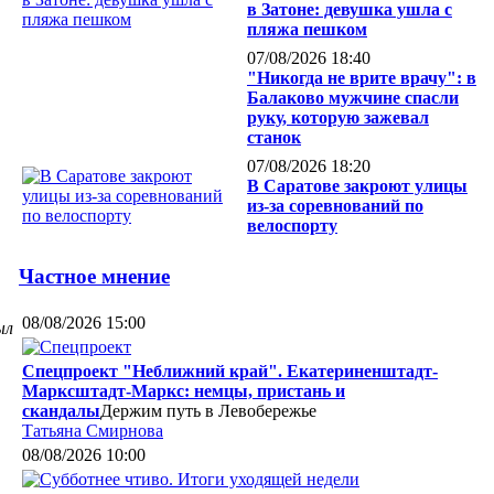
в Затоне: девушка ушла с
пляжа пешком
07/08/2026 18:40
"Никогда не врите врачу": в
Балаково мужчине спасли
руку, которую зажевал
,
станок
07/08/2026 18:20
В Саратове закроют улицы
из-за соревнований по
велоспорту
Частное мнение
08/08/2026 15:00
ыл
Спецпроект "Неближний край". Екатериненштадт-
Марксштадт-Маркс: немцы, пристань и
скандалы
Держим путь в Левобережье
Татьяна Смирнова
08/08/2026 10:00