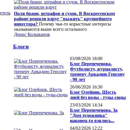
етель
Поля брани, штрафов и судов. В Воскресенском
районе решили вдруг "выжить" крупнейшего
инвестора?
Почему чьи-то корыстные интересы
оказываются выше всего остального
Денис Колыванов
Блоги
03/08/2026 18:00
Блог Перепеченова.
Футболисту, журналисту,
тренеру Аркадию Генсону
- 90 лет
26/06/2026 16:30
Блог Олейник. Шесть
дней без воды - туды-сюды
23/03/2026 14:34
Блог Перепеченова. За
"Дом художника"
наконец-то взялись...
04/02/2026 12:22