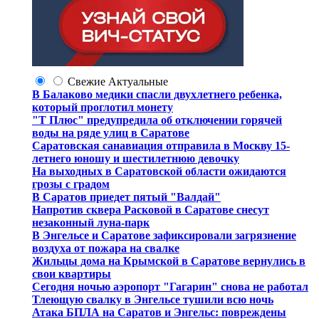
Свежие
Актуальные
В Балаково медики спасли двухлетнего ребенка,
который проглотил монету
"Т Плюс" предупредила об отключении горячей
воды на ряде улиц в Саратове
Саратовская санавиация отправила в Москву 15-
летнего юношу и шестилетнюю девочку
На выходных в Саратовской области ожидаются
грозы с градом
В Саратов приедет пятый "Валдай"
Напротив сквера Расковой в Саратове снесут
незаконный луна-парк
В Энгельсе и Саратове зафиксировали загрязнение
воздуха от пожара на свалке
Жильцы дома на Крымской в Саратове вернулись в
свои квартиры
Сегодня ночью аэропорт "Гагарин" снова не работал
Тлеющую свалку в Энгельсе тушили всю ночь
Атака БПЛА на Саратов и Энгельс: повреждены