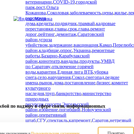
ветеринарии
,
COVID-19
,
городской
парк
,
рост
,
Ольга
Кожанова
,
Соколовая
,
заболеваемость
,
цены
,
жилье
,
ле
городская
дума
,
кредиты
,
подрядчик
,
трамвай
,
кадровые
перестановки
,
главы
,
срок
,
глава
,
ремонт
дорог
,
рейтинг
,
демонтаж
,
Саратовский
район
,
угроза
убийством
,
задержание
,
вакцинация
,
Камаз
,
Перелюбс
район
,
кладбище
,
опрос
,
Украина
,
ремонтные
работы
,
Базарно-Карабулакский
район
,
кинотеатр
,
вандалы
,
продукты
,
УМВД
по Саратову
,
отключение горячей
воды
,
карантин
,
Единая лига ВТБ
,
уборка
снега
,
село
,
нарушения
,
Сокол
,
снегопад
,
редкие
имена
,
рынок
,
дома
,
постановление
,
бизнес
,
комитет
культурного
наследия
,
труп
,
банкротство
,
министерство
природных
ресурсов
,
соцсети
,
Энгельсский
жбой по надзору в сфере связи, информационных
район
,
избиение
,
погибший
,
Новоузенский
район
,
оперативный
штаб
,
СГУ
,
спектакль
,
капремонт
,
Саратов
,
нетрезвый
водитель
,
чемпионат России
,
ипотека
,
Су
СК по Саратовской
Понятно
оящим уведомлением и
Пользовательским соглашением