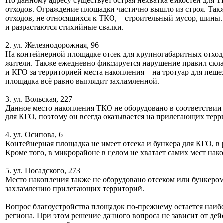
По данному адресу существует острая нехватка емкостей для 
отходов. Ограждение площадки частично вышло из строя. Так
отходов, не относящихся к ТКО, – строительный мусор, шины.
и разрастаются стихийные свалки.
2. ул. Железнодорожная, 96
На контейнерной площадке отсек для крупногабаритных отходо
жители. Также ежедневно фиксируется нарушение правил скл
и КГО за территорией места накопления – на тротуар для пеш
площадка всё равно выглядит захламленной.
3. ул. Вольская, 227
Данное место накопления ТКО не оборудовано в соответствии
для КГО, поэтому он всегда оказывается на прилегающих терр
4. ул. Осипова, 6
Контейнерная площадка не имеет отсека и бункера для КГО, в 
Кроме того, в микрорайоне в целом не хватает самих мест нак
5. ул. Посадского, 273
Место накопления также не оборудовано отсеком или бункеро
захламлению прилегающих территорий.
Вопрос благоустройства площадок по-прежнему остается наиб
региона. При этом решение данного вопроса не зависит от дей