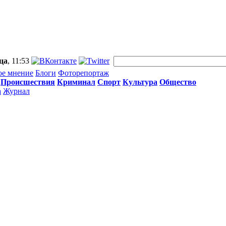
ца
, 11:53
ое мнение
Блоги
Фоторепортаж
Происшествия
Криминал
Спорт
Культура
Общество
а
Журнал