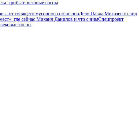
ека, грибы и вековые сосны
мога от горящего мусорного полигона
Дело Павла Мигачева: свид
ест»: где сейчас Михаил Данилов и что с ним
Спецпроект
 вековые сосны