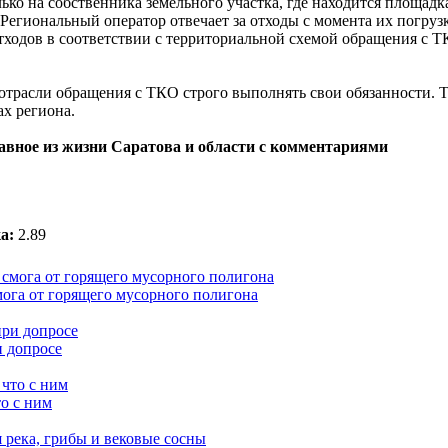
ко на собственника земельного участка, где находится площадк
егиональный оператор отвечает за отходы с момента их погруз
отходов в соответствии с территориальной схемой обращения с Т
отрасли обращения с ТКО строго выполнять свои обязанности. 
х региона.
лавное из жизни Саратова и области с комментариями
а:
2.89
мога от горящего мусорного полигона
и допросе
о с ним