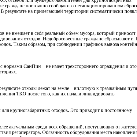
ТКО, отсеков или бункеров-накопителей для крупногабаритных
же граждане постоянно сообщают о несанкционированном сброс
 В результате на прилегающей территории систематически появ
в не вмещает в себя реальный объем мусора, который приносят
адирования отходов. Недобросовестные граждане сбрасывают и 
еходов. Таким образом, при соблюдении графиков вывоза контей
 с нормами СанПин – не имеет трехстороннего ограждения и отс
иториях.
результате отходы лежат на земле – вплотную к трамвайным путя
опления ТКО после того, как их начали ликвидировать.
м для крупногабаритных отходов. Это приводит к постоянному
олее актуальным среди всех обращений, поступающих от жителе
ствия регоператора. Обязанность оборудования места накопления