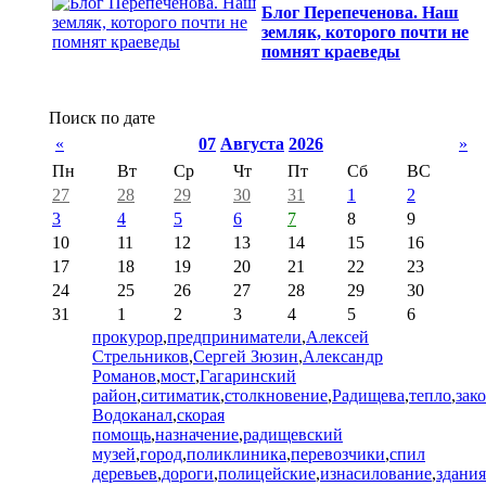
Блог Перепеченова. Наш
земляк, которого почти не
помнят краеведы
Поиск по дате
«
07
Августа
2026
»
Пн
Вт
Ср
Чт
Пт
Сб
ВС
27
28
29
30
31
1
2
3
4
5
6
7
8
9
10
11
12
13
14
15
16
17
18
19
20
21
22
23
24
25
26
27
28
29
30
31
1
2
3
4
5
6
прокурор
,
предприниматели
,
Алексей
Стрельников
,
Сергей Зюзин
,
Александр
Романов
,
мост
,
Гагаринский
район
,
ситиматик
,
столкновение
,
Радищева
,
тепло
,
зак
Водоканал
,
скорая
помощь
,
назначение
,
радищевский
музей
,
город
,
поликлиника
,
перевозчики
,
спил
деревьев
,
дороги
,
полицейские
,
изнасилование
,
здания