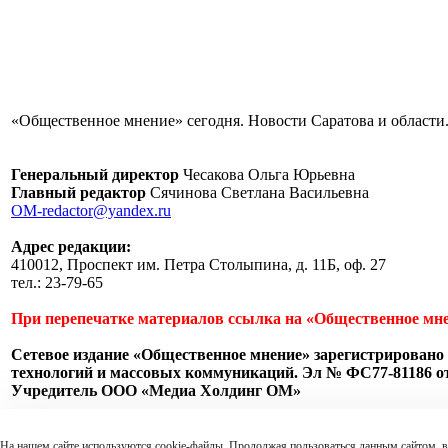
«Общественное мнение» сегодня. Новости Саратова и области.
Генеральный директор
Чесакова Ольга Юрьевна
Главный редактор
Сячинова Светлана Васильевна
OM-redactor@yandex.ru
Адрес редакции:
410012, Проспект им. Петра Столыпина, д. 11Б, оф. 27
тел.: 23-79-65
При перепечатке материалов ссылка на «Общественное мне
Сетевое издание «Общественное мнение» зарегистрировано 
технологий и массовых коммуникаций. Эл № ФС77-81186 от 
Учредитель ООО «Медиа Холдинг ОМ»
Пользовательское соглашение
На нашем сайте используются cookie-файлы. Продолжая пользоваться данным сайтом, в