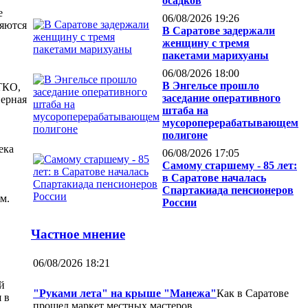
осадков
е
06/08/2026 19:26
ляются
В Саратове задержали
женщину с тремя
пакетами марихуаны
06/08/2026 18:00
В Энгельсе прошло
ТКО,
заседание оперативного
нерная
штаба на
мусороперерабатывающем
полигоне
ека
06/08/2026 17:05
Самому старшему - 85 лет:
в Саратове началась
Спартакиада пенсионеров
м.
России
Частное мнение
06/08/2026 18:21
й
"Руками лета" на крыше "Манежа"
Как в Саратове
 в
прошел маркет местных мастеров