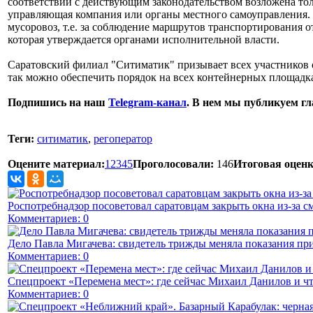
соответствии с действующим законодательством возложена толь
управляющая компания или органы местного самоуправления. Р
мусоровоз, т.е. за соблюдение маршрутов транспортирования 
которая утверждается органами исполнительной власти.
Саратовский филиал "Ситиматик" призывает всех участников 
так можно обеспечить порядок на всех контейнерных площадка
Подпишись на наш
Telegram-канал
. В нем мы публикуем г
Теги:
ситиматик
,
регоператор
Оцените материал:
1
2
3
4
5
Проголосовали:
146
Итоговая оценк
Роспотребнадзор посоветовал саратовцам закрыть окна из-за с
Комментариев: 0
Дело Павла Мигачева: свидетель трижды меняла показания пр
Комментариев: 0
Спецпроект «Перемена мест»: где сейчас Михаил Данилов и чт
Комментариев: 0