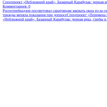
Спецпроект «Неближний край». Базарный Карабулак: черная р
Комментариев: 0
Роспотребнадзор посоветовал саратовцам закрыть окна из-за с
трижды меняла показания при допросе
Спецпроект «Перемена м
«Неближний край». Базарный Карабулак: черная река, грибы и