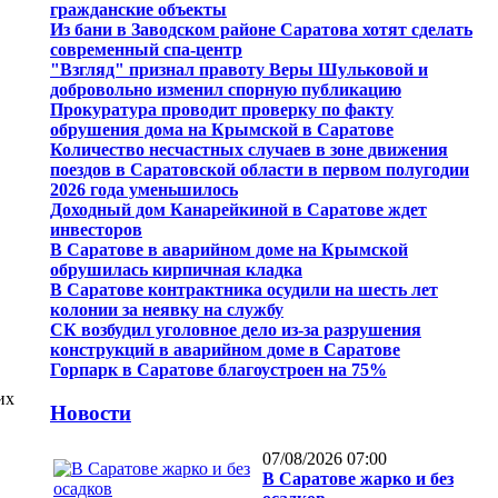
гражданские объекты
Из бани в Заводском районе Саратова хотят сделать
современный спа-центр
"Взгляд" признал правоту Веры Шульковой и
добровольно изменил спорную публикацию
Прокуратура проводит проверку по факту
обрушения дома на Крымской в Саратове
Количество несчастных случаев в зоне движения
поездов в Саратовской области в первом полугодии
2026 года уменьшилось
Доходный дом Канарейкиной в Саратове ждет
инвесторов
В Саратове в аварийном доме на Крымской
обрушилась кирпичная кладка
В Саратове контрактника осудили на шесть лет
колонии за неявку на службу
СК возбудил уголовное дело из-за разрушения
конструкций в аварийном доме в Саратове
Горпарк в Саратове благоустроен на 75%
их
Новости
07/08/2026 07:00
В Саратове жарко и без