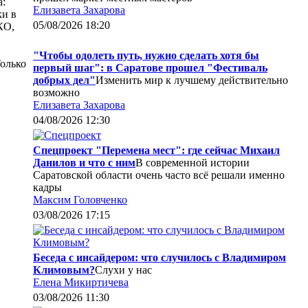
а:
Елизавета Захарова
ки в
05/08/2026 18:20
КО,
"Чтобы одолеть путь, нужно сделать хотя бы
Только
первый шаг": в Саратове прошел "Фестиваль
добрых дел"
Изменить мир к лучшему действительно
возможно
Елизавета Захарова
04/08/2026 12:30
Спецпроект "Перемена мест": где сейчас Михаил
Данилов и что с ним
В современной истории
Саратовской области очень часто всё решали именно
кадры
Максим Головченко
03/08/2026 17:15
Беседа с инсайдером: что случилось с Владимиром
Климовым?
Слухи у нас
Елена Микиртичева
03/08/2026 11:30