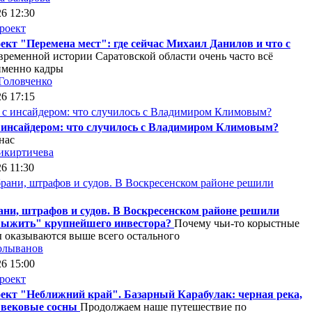
26 12:30
ект "Перемена мест": где сейчас Михаил Данилов и что с
временной истории Саратовской области очень часто всё
именно кадры
Головченко
26 17:15
с инсайдером: что случилось с Владимиром Климовым?
нас
икиртичева
26 11:30
ани, штрафов и судов. В Воскресенском районе решили
выжить" крупнейшего инвестора?
Почему чьи-то корыстные
 оказываются выше всего остального
олыванов
26 15:00
ект "Неближний край". Базарный Карабулак: черная река,
 вековые сосны
Продолжаем наше путешествие по