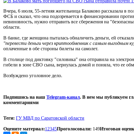
Вчера, 6 июля, 55-летняя жительница Балаково рассказала в п
ФСБ и сказал, что она подозревается в финансировании проти
невиновность, нужно отправить все сбережения на "безопасны
области.
В банке, где женщина пыталась обналичить деньги, ей отказали
"перевести деньги через криптообменник с самым выгодным ку
оплаченные в обе стороны билеты на самолет.
В столице под диктовку "силовика" она отправила на электро
гибели в зоне СВО сына, вернулась домой и поняла, что ее об
Возбуждено уголовное дело.
Подпишись на наш
Telegram-канал
. В нем мы публикуем гл
комментариями
Теги:
ГУ МВД по Саратовской области
Оцените материал:
1
2
3
4
5
Проголосовали:
149
Итоговая оценк