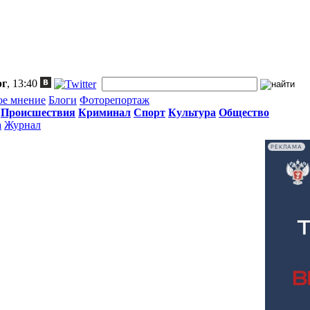
рг
, 13:40
ое мнение
Блоги
Фоторепортаж
Происшествия
Криминал
Спорт
Культура
Общество
а
Журнал
РЕКЛАМА