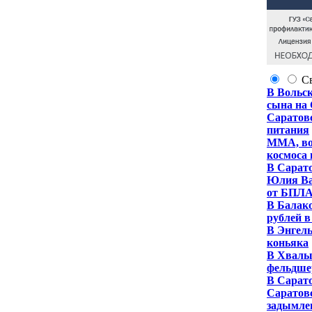
С
В Вольск
сына на
Саратовс
питания
ММА, во
космоса
В Сарат
Юлия Вас
от БПЛА
В Балако
рублей в
В Энгель
коньяка
В Хвалын
фельдше
В Сарат
Саратовс
задымле