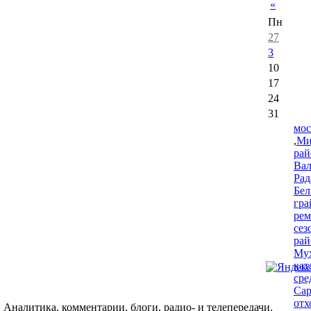
«
Пн
27
3
10
17
24
31
мос
,
Ми
рай
Ва
Рад
Бел
гра
рем
сез
рай
Му
кат
сре
Сар
отх
 Аналитика, комментарии, блоги, радио- и телепередачи.