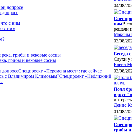
04/08/20
и допросе
Спецпро
ним
В со
о с ним
решали 
Максим 
03/08/20
Беседа 
Слухи у 
ека, грибы и вековые сосны
Елена М
и допросе
Спецпроект «Перемена мест»: где сейчас
03/08/20
лось с Владимиром Климовым?
Спецпроект «Неближний
ны
Поля бр
вдруг "
интересы
Денис К
01/08/20
Спецпро
грибы и