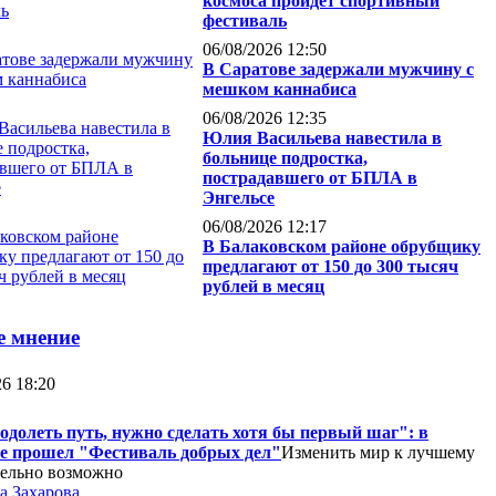
космоса пройдет спортивный
фестиваль
06/08/2026 12:50
В Саратове задержали мужчину с
мешком каннабиса
06/08/2026 12:35
Юлия Васильева навестила в
больнице подростка,
пострадавшего от БПЛА в
Энгельсе
06/08/2026 12:17
В Балаковском районе обрубщику
предлагают от 150 до 300 тысяч
рублей в месяц
е мнение
26 18:20
одолеть путь, нужно сделать хотя бы первый шаг": в
е прошел "Фестиваль добрых дел"
Изменить мир к лучшему
тельно возможно
а Захарова