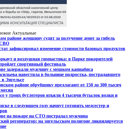
вежие
Актуальные
ом районе женщину судят за получение денег за гибель
 СВО
тат зафиксировал изменение стоимости базовых продуктов
ркаут и воздушная гимнастика: в Парке покорителей
 пройдет спортивный фестиваль
ове задержали мужчину с мешком каннабиса
ильева навестила в больнице подростка, пострадавшего
 в Энгельсе
вском районе обрубщику предлагают от 150 до 300 тысяч
 месяц
се у троих бутлегеров изъяли 4 тысячи бутылок водки и
ске в следующем году начнут готовить медсестер и
ров
ове на пожаре на СТО пострадал мужчина
кий регоператор: на энгельсском полигоне ликвидируется
ние