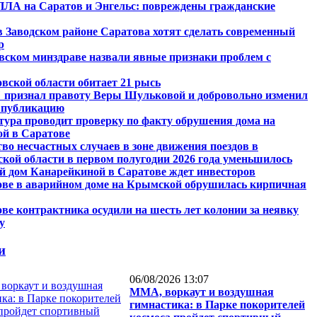
ПЛА на Саратов и Энгельс: повреждены гражданские
в Заводском районе Саратова хотят сделать современный
р
вском минздраве назвали явные признаки проблем с
вской области обитает 21 рысь
" признал правоту Веры Шульковой и добровольно изменил
 публикацию
ура проводит проверку по факту обрушения дома на
й в Саратове
во несчастных случаев в зоне движения поездов в
кой области в первом полугодии 2026 года уменьшилось
й дом Канарейкиной в Саратове ждет инвесторов
ове в аварийном доме на Крымской обрушилась кирпичная
ве контрактника осудили на шесть лет колонии за неявку
у
и
06/08/2026 13:07
ММА, воркаут и воздушная
гимнастика: в Парке покорителей