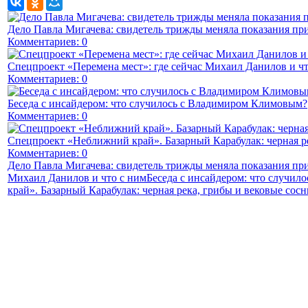
Дело Павла Мигачева: свидетель трижды меняла показания пр
Комментариев: 0
Спецпроект «Перемена мест»: где сейчас Михаил Данилов и чт
Комментариев: 0
Беседа с инсайдером: что случилось с Владимиром Климовым?
Комментариев: 0
Спецпроект «Неближний край». Базарный Карабулак: черная р
Комментариев: 0
Дело Павла Мигачева: свидетель трижды меняла показания пр
Михаил Данилов и что с ним
Беседа с инсайдером: что случи
край». Базарный Карабулак: черная река, грибы и вековые сос