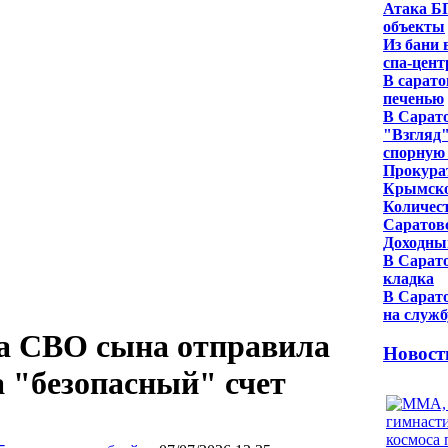
Атака Б
объекты
Из бани 
спа-цент
В сарато
печенью
В Сарато
"Взгляд
спорную
Прокурат
Крымско
Количест
Саратовс
Доходны
В Сарат
кладка
В Сарато
на служб
на СВО сына отправила
Новост
а "безопасный" счет