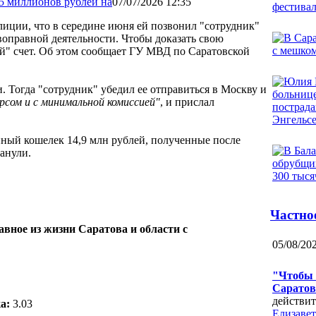
07/07/2026 12:35
олиции, что в середине июня ей позвонил "сотрудник"
воправной деятельности. Чтобы доказать свою
й" счет. Об этом сообщает ГУ МВД по Саратовской
. Тогда "сотрудник" убедил ее отправиться в Москву и
рсом и с минимальной комиссией"
, и прислал
нный кошелек 14,9 млн рублей, полученные после
манули.
Частно
авное из жизни Саратова и области с
05/08/20
"Чтобы 
Саратов
действи
а:
3.03
Елизавет