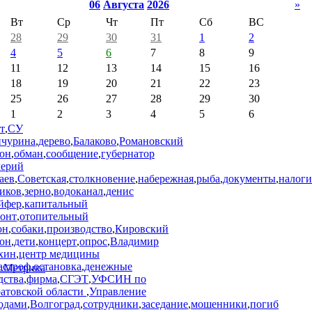
06
Августа
2026
»
Вт
Ср
Чт
Пт
Сб
ВС
28
29
30
31
1
2
4
5
6
7
8
9
11
12
13
14
15
16
18
19
20
21
22
23
25
26
27
28
29
30
1
2
3
4
5
6
т
,
СУ
чурина
,
дерево
,
Балаково
,
Романовский
он
,
обман
,
сообщение
,
губернатор
лерий
аев
,
Советская
,
столкновение
,
набережная
,
рыба
,
документы
,
налоги
иков
,
зерно
,
водоканал
,
денис
йфер
,
капитальный
онт
,
отопительный
он
,
собаки
,
производство
,
Кировский
он
,
дети
,
концерт
,
опрос
,
Владимир
хин
,
центр медицины
астроф
,
остановка
,
денежные
дства
,
фирма
,
СГЭТ
,
УФСИН по
атовской области
,
Управление
одами
,
Волгоград
,
сотрудники
,
заседание
,
мошенники
,
погиб