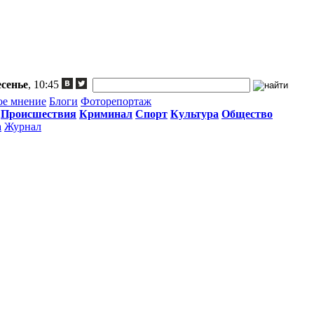
сенье
, 10:45
ое мнение
Блоги
Фоторепортаж
Происшествия
Криминал
Спорт
Культура
Общество
а
Журнал