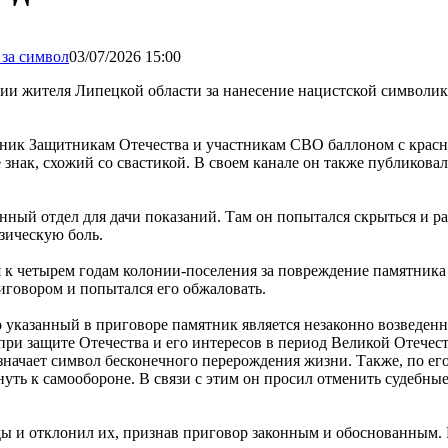
03/07/2026 15:00
ии жителя Липецкой области за нанесение нацистской символик
тник Защитникам Отечества и участникам СВО баллоном с красн
 знак, схожий со свастикой. В своем канале он также публиковал
нный отдел для дачи показаний. Там он попытался скрыться и р
зическую боль.
 к четырем годам колонии-поселения за повреждение памятника
иговором и попытался его обжаловать.
 указанный в приговоре памятник является незаконно возведен
ри защите Отечества и его интересов в период Великой Отечес
значает символ бесконечного перерождения жизни. Также, по ег
уть к самообороне. В связи с этим он просил отменить судебные
 и отклонил их, признав приговор законным и обоснованным.