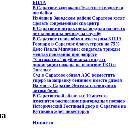
БПЛА
В Саратове задержали 16-летнего водителя
питбайка
Из бани в Заводском районе Саратова хотят
сделать современный спа-центр
В Саратове контрактника осудили на шесть
лет колонии за неявку на службу
В Саратове снова объявлена угроза БПЛА
Горпарк в Саратове благоустроен на 75%
Дело Павла Мигачева: свидетель трижды
меняла показания при допросе
"Ситиматик" опубликовал видео с
ликвидации пожара на полигоне ТКО в
Энгельсе
Суд в Саратове обязал АЗС возместить
ущерб за заправку бензином вместо дизеля
На мосту Саратов-Энгельс столкнулись
автомобили
В Саратовской области с 10 августа
изменится расписание пригородных поездов
Исторический Гостиный двор в Саратове на
Кутякова ждет инвесторов
за
Новости