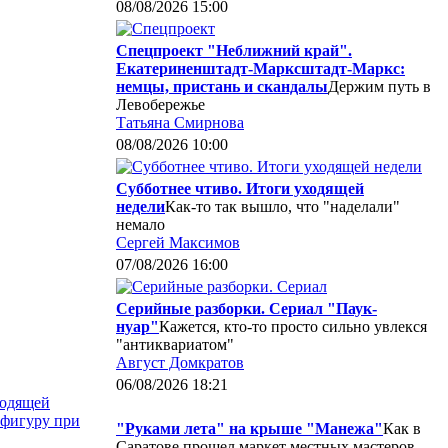
08/08/2026 15:00
Спецпроект "Неближний край".
Екатериненштадт-Марксштадт-Маркс:
немцы, пристань и скандалы
Держим путь в
Левобережье
Татьяна Смирнова
08/08/2026 10:00
Субботнее чтиво. Итоги уходящей
недели
Как-то так вышло, что "наделали"
немало
Сергей Максимов
07/08/2026 16:00
Серийные разборки. Сериал "Паук-
нуар"
Кажется, кто-то просто сильно увлекся
"антиквариатом"
Август Домкратов
06/08/2026 18:21
ходящей
 фигуру при
"Руками лета" на крыше "Манежа"
Как в
Саратове прошел маркет местных мастеров