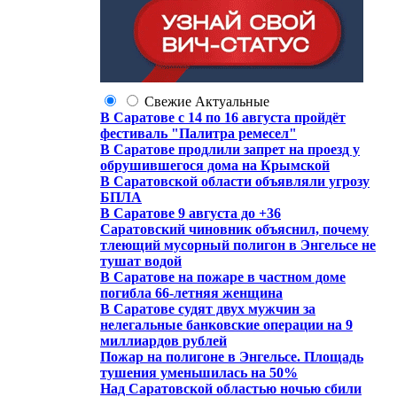
Свежие
Актуальные
В Саратове с 14 по 16 августа пройдёт
фестиваль "Палитра ремесел"
В Саратове продлили запрет на проезд у
обрушившегося дома на Крымской
В Саратовской области объявляли угрозу
БПЛА
В Саратове 9 августа до +36
Саратовский чиновник объяснил, почему
тлеющий мусорный полигон в Энгельсе не
тушат водой
В Саратове на пожаре в частном доме
погибла 66-летняя женщина
В Саратове судят двух мужчин за
нелегальные банковские операции на 9
миллиардов рублей
Пожар на полигоне в Энгельсе. Площадь
тушения уменьшилась на 50%
Над Саратовской областью ночью сбили