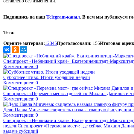
оставлено без изменений.
Подпишись на наш
Telegram-канал
. В нем мы публикуем г
Теги:
Оцените материал:
1
2
3
4
5
Проголосовали:
155
Итоговая оценк
Спецпроект «Неближний край». Екатериненштадт-Марксштадт
Комментариев: 0
Субботнее чтиво. Итоги уходящей недели
Комментариев: 0
Спецпроект «Перемена мест»: где сейчас Михаил Данилов и чт
Комментариев: 0
Дело Павла Мигачева: свидетель назвала главную фигуру при 
Комментариев: 0
Спецпроект «Неближний край». Екатериненштадт-Марксштадт
недели
Спецпроект «Перемена мест»: где сейчас Михаил Данил
выдаче субсидий