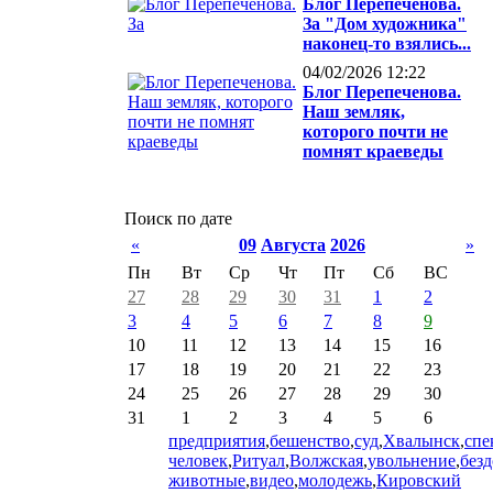
Блог Перепеченова.
За "Дом художника"
наконец-то взялись...
04/02/2026 12:22
Блог Перепеченова.
Наш земляк,
которого почти не
помнят краеведы
Поиск по дате
«
09
Августа
2026
»
Пн
Вт
Ср
Чт
Пт
Сб
ВС
27
28
29
30
31
1
2
3
4
5
6
7
8
9
10
11
12
13
14
15
16
17
18
19
20
21
22
23
24
25
26
27
28
29
30
31
1
2
3
4
5
6
предприятия
,
бешенство
,
суд
,
Хвалынск
,
спе
человек
,
Ритуал
,
Волжская
,
увольнение
,
без
животные
,
видео
,
молодежь
,
Кировский