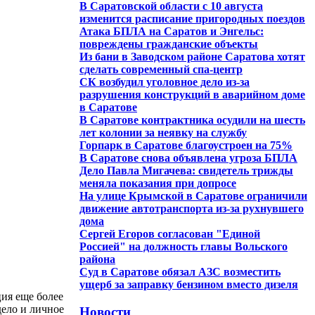
В Саратовской области с 10 августа
изменится расписание пригородных поездов
Атака БПЛА на Саратов и Энгельс:
повреждены гражданские объекты
Из бани в Заводском районе Саратова хотят
сделать современный спа-центр
СК возбудил уголовное дело из-за
разрушения конструкций в аварийном доме
в Саратове
В Саратове контрактника осудили на шесть
лет колонии за неявку на службу
Горпарк в Саратове благоустроен на 75%
В Саратове снова объявлена угроза БПЛА
Дело Павла Мигачева: свидетель трижды
меняла показания при допросе
На улице Крымской в Саратове ограничили
движение автотранспорта из-за рухнувшего
дома
Сергей Егоров согласован "Единой
Россией" на должность главы Вольского
района
Суд в Саратове обязал АЗС возместить
ущерб за заправку бензином вместо дизеля
ция еще более
дело и личное
Новости