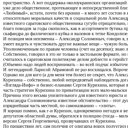
пространство. А вот поддержка околоукраинских организаций 
уже дело общественное, протекающее в непосредственной близо
«Любимый», кстати, почти без иронии – я много лет состою 
относительно моральных качеств и социальной роли Алексан
известного саратовского общественника сугубо отрицательно, 
благо поводов за годы скопилось, как в ассортименте бутика 
скафандра до фаллического кубка и вызовов к тетке Кондолизе
И позиция моя неизменна – Александр Соломоныч, говорю я, в
умеет видеть и чувствовать другие важные вещи – чужую бол
Уполномоченным по правам человека (счет на десятки); знаю 
Собственно, говорил я это не только в застольном формате, но 
считалось в саратовском политикуме делом доблести и геройст
(Объемно надо людей воспринимать – во всей подчас избыточн
И легендарной Ларисой Абрамовой не раз восхищался. Впрочем,
Однако ни для кого (а для меня тем более) не секрет, что А
Курихина – собственно, любой непредвзятый наблюдатель дог
«Взгляда-Инфо» и бизнес-планами Сергея Курихина, которые 
часть стратегии Курихина по приватизации всех мало-мальски
Причина этого весьма унизительного для известного юриста и
Александра Соломоновича известное обстоятельство – этот д
изряднейшая часть местной, по самоназванию – «элиты».
Я хорошо помню, как г-н Курихин, одновременно негодуя и ве
депутатом областной думы, обратился в полицию (тогда – мил
версии Сергея Георгиевича), прозвучавших от Курихина.
По прошествии лет, сам получив от олигарха ворох полуугроз