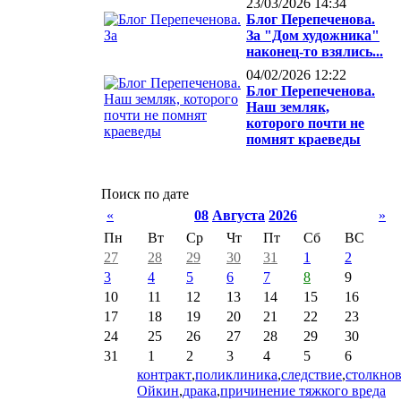
23/03/2026 14:34
Блог Перепеченова.
За "Дом художника"
наконец-то взялись...
04/02/2026 12:22
Блог Перепеченова.
Наш земляк,
которого почти не
помнят краеведы
Поиск по дате
«
08
Августа
2026
»
Пн
Вт
Ср
Чт
Пт
Сб
ВС
27
28
29
30
31
1
2
3
4
5
6
7
8
9
10
11
12
13
14
15
16
17
18
19
20
21
22
23
24
25
26
27
28
29
30
31
1
2
3
4
5
6
контракт
,
поликлиника
,
следствие
,
столкно
Ойкин
,
драка
,
причинение тяжкого вреда