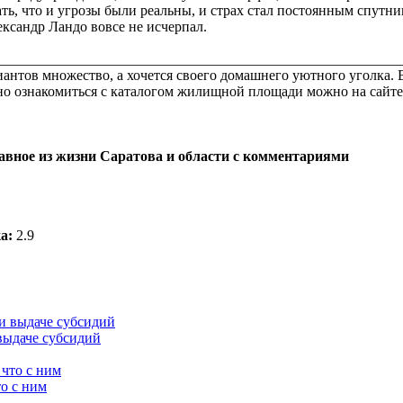
ть, что и угрозы были реальны, и страх стал постоянным спутни
ександр Ландо вовсе не исчерпал.
________________________________________________________
антов множество, а хочется своего домашнего уютного уголка.
ьно ознакомиться с каталогом жилищной площади можно на сайте 
лавное из жизни Саратова и области с комментариями
а:
2.9
выдаче субсидий
о с ним