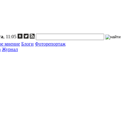
та
, 11:05
ое мнение
Блоги
Фоторепортаж
а
Журнал