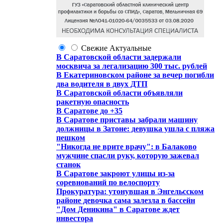
Свежие
Актуальные
В Саратовской области задержали
москвича за легализацию 300 тыс. рублей
В Екатериновском районе за вечер погибли
два водителя в двух ДТП
В Саратовской области объявляли
ракетную опасность
В Саратове до +35
В Саратове приставы забрали машину
должницы в Затоне: девушка ушла с пляжа
пешком
"Никогда не врите врачу": в Балаково
мужчине спасли руку, которую зажевал
станок
В Саратове закроют улицы из-за
соревнований по велоспорту
Прокуратура: утонувшая в Энгельсском
районе девочка сама залезла в бассейн
"Дом Деникина" в Саратове ждет
инвестора