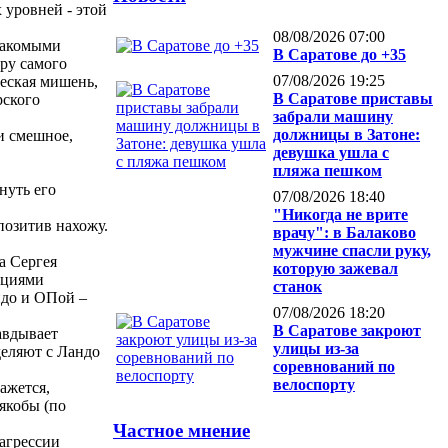
 уровней - этой
08/08/2026 07:00
знакомыми
В Саратове до +35
ру самого
07/08/2026 19:25
ческая мишень,
В Саратове приставы
рского
забрали машину
должницы в Затоне:
и смешное,
девушка ушла с
пляжа пешком
нуть его
07/08/2026 18:40
"Никогда не врите
позитив нахожу.
врачу": в Балаково
мужчине спасли руку,
а Сергея
которую зажевал
ациями
станок
ндо и ОПой –
07/08/2026 18:20
В Саратове закроют
авдывает
улицы из-за
деляют с Ландо
соревнований по
велоспорту
ажется,
якобы (по
Частное мнение
 агрессии