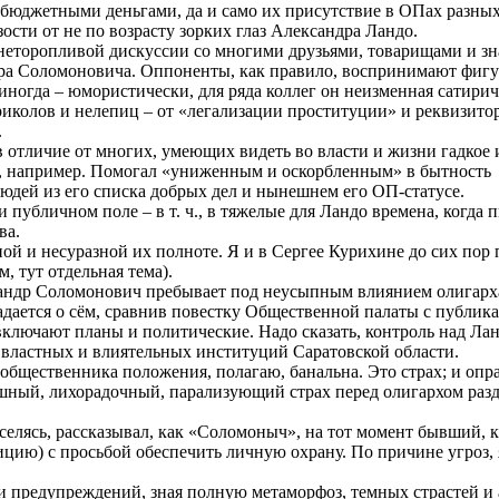
бюджетными деньгами, да и само их присутствие в ОПах разных
сти от не по возрасту зорких глаз Александра Ландо.
в неторопливой дискуссии со многими друзьями, товарищами и 
дра Соломоновича. Оппоненты, как правило, воспринимают фигу
иногда – юмористически, для ряда коллег он неизменная сатири
приколов и нелепиц – от «легализации проституции» и реквизито
.
 отличие от многих, умеющих видеть во власти и жизни гадкое 
ь, например. Помогал «униженным и оскорбленным» в бытность
людей из его списка добрых дел и нынешнем его ОП-статусе.
и публичном поле – в т. ч., в тяжелые для Ландо времена, когда п
ва.
ой и несуразной их полноте. Я и в Сергее Курихине до сих пор 
 тут отдельная тема).
лександр Соломонович пребывает под неусыпным влиянием олигарх
адается о сём, сравнив повестку Общественной палаты с публик
включают планы и политические. Надо сказать, контроль над Ла
 властных и влиятельных институций Саратовской области.
 общественника положения, полагаю, банальна. Это страх; и опр
ушный, лихорадочный, парализующий страх перед олигархом раз
селясь, рассказывал, как «Соломоныч», на тот момент бывший, к
ицию) с просьбой обеспечить личную охрану. По причине угроз, 
 и предупреждений, зная полную метаморфоз, темных страстей и