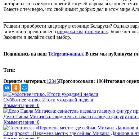
историю его взаимоотношений с кучей народа, я склонен счита
Вместе с тем верю, что свой лимит добрых дел в этом мире Ал
______________________________________________________
Решили приобрести квартиру в столице Беларуси? Однако вари
вниманию представлена
продажа квартир минск
. Более детал
Заходите и делайте свой выбор.
Подпишись на наш
Telegram-канал
. В нем мы публикуем г
Теги:
Оцените материал:
1
2
3
4
5
Проголосовали:
186
Итоговая оценк
Субботнее чтиво. Итоги уходящей недели
Комментариев: 0
Дело Павла Мигачева: свидетель назвала главную фигуру при 
Комментариев: 0
Спецпроект «Перемена мест»: где сейчас Михаил Данилов и чт
Комментариев: 0