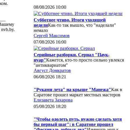
ком.
08/08/2026 10:00
___
Субботнее чтиво. Итоги уходящей
 Вашему
недели
Как-то так вышло, что "наделали"
nvb.by.
немало
Сергей Максимов
07/08/2026 16:00
Серийные разборки. Сериал "Паук-
нуар"
Кажется, кто-то просто сильно увлекся
"антиквариатом"
Август Домкратов
06/08/2026 18:21
"Руками лета" на крыше "Манежа"
Как в
Саратове прошел маркет местных мастеров
Елизавета Захарова
05/08/2026 18:20
"Чтобы одолеть путь, нужно сделать хотя
бы первый шаг": в Саратове прошел
"Фестиваль добрых дел"
Изменить мир к