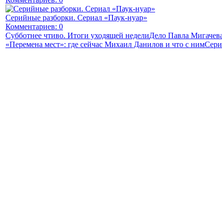
Серийные разборки. Сериал «Паук-нуар»
Комментариев: 0
Субботнее чтиво. Итоги уходящей недели
Дело Павла Мигачева
«Перемена мест»: где сейчас Михаил Данилов и что с ним
Сери